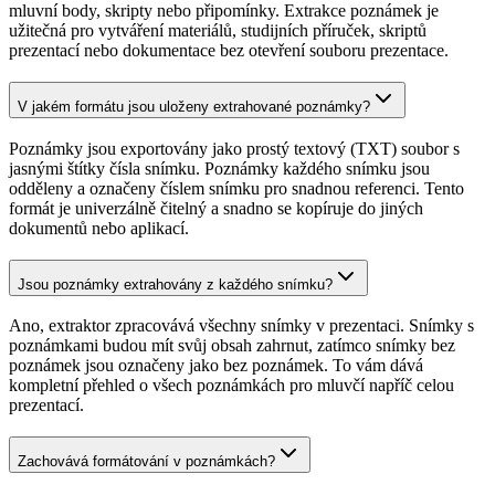
mluvní body, skripty nebo připomínky. Extrakce poznámek je
užitečná pro vytváření materiálů, studijních příruček, skriptů
prezentací nebo dokumentace bez otevření souboru prezentace.
V jakém formátu jsou uloženy extrahované poznámky?
Poznámky jsou exportovány jako prostý textový (TXT) soubor s
jasnými štítky čísla snímku. Poznámky každého snímku jsou
odděleny a označeny číslem snímku pro snadnou referenci. Tento
formát je univerzálně čitelný a snadno se kopíruje do jiných
dokumentů nebo aplikací.
Jsou poznámky extrahovány z každého snímku?
Ano, extraktor zpracovává všechny snímky v prezentaci. Snímky s
poznámkami budou mít svůj obsah zahrnut, zatímco snímky bez
poznámek jsou označeny jako bez poznámek. To vám dává
kompletní přehled o všech poznámkách pro mluvčí napříč celou
prezentací.
Zachovává formátování v poznámkách?