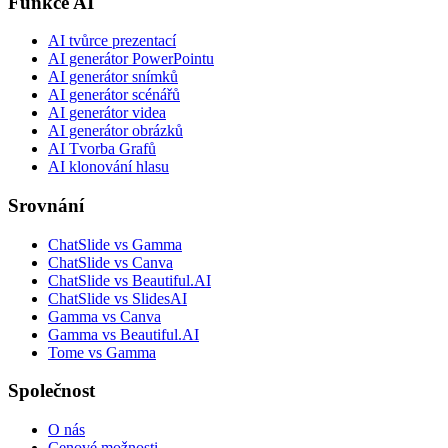
Funkce AI
AI tvůrce prezentací
AI generátor PowerPointu
AI generátor snímků
AI generátor scénářů
AI generátor videa
AI generátor obrázků
AI Tvorba Grafů
AI klonování hlasu
Srovnání
ChatSlide vs Gamma
ChatSlide vs Canva
ChatSlide vs Beautiful.AI
ChatSlide vs SlidesAI
Gamma vs Canva
Gamma vs Beautiful.AI
Tome vs Gamma
Společnost
O nás
Cenové možnosti