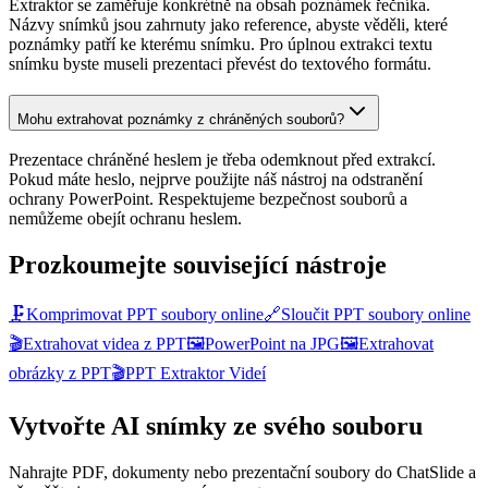
Extraktor se zaměřuje konkrétně na obsah poznámek řečníka.
Názvy snímků jsou zahrnuty jako reference, abyste věděli, které
poznámky patří ke kterému snímku. Pro úplnou extrakci textu
snímku byste museli prezentaci převést do textového formátu.
Mohu extrahovat poznámky z chráněných souborů?
Prezentace chráněné heslem je třeba odemknout před extrakcí.
Pokud máte heslo, nejprve použijte náš nástroj na odstranění
ochrany PowerPoint. Respektujeme bezpečnost souborů a
nemůžeme obejít ochranu heslem.
Prozkoumejte související nástroje
🗜️
Komprimovat PPT soubory online
🔗
Sloučit PPT soubory online
🎬
Extrahovat videa z PPT
🖼️
PowerPoint na JPG
🖼️
Extrahovat
obrázky z PPT
🎬
PPT Extraktor Videí
Vytvořte AI snímky ze svého souboru
Nahrajte PDF, dokumenty nebo prezentační soubory do ChatSlide a