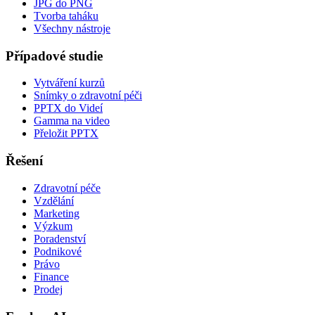
JPG do PNG
Tvorba taháku
Všechny nástroje
Případové studie
Vytváření kurzů
Snímky o zdravotní péči
PPTX do Videí
Gamma na video
Přeložit PPTX
Řešení
Zdravotní péče
Vzdělání
Marketing
Výzkum
Poradenství
Podnikové
Právo
Finance
Prodej