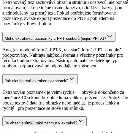
Extrahovaný text zachovává obsah a strukturu odstavců, ale bohaté
formátování, jako je tučné písmo, kurzíva, odrážky a barvy, jsou
zjednodušeny na prostý text. Pokud potřebujete formátované
poznámky, zvažte export prezentace do PDF s pohledem na
poznámky v PowerPointu.
Mohu extrahovat poznámky z PPT souborů (nejen PPTX)?
Ano, jak moderní formát PPTX, tak starší formát PPT jsou plně
podporovány. Nahrajte jakýkoli formát a všechny poznámky pro
řečníka budou extrahovány. Nástroj automaticky detekuje typ
souboru a zpracovává ho odpovídajícím způsobem.
Jak dlouho trvá extrakce poznámek?
Extrahování poznámek je velmi rychlé — obvykle dokončeno za
méně než 10 sekund bez ohledu na velikost prezentace. Protože čte
pouze textová data (ne obrázky nebo média), je proces lehký a
rychlý i pro prezentace se stovkami snímků.
Je obsah snímků také zahrnut v extrakci?