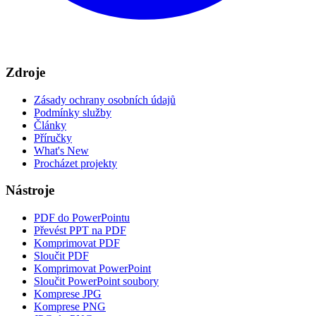
Zdroje
Zásady ochrany osobních údajů
Podmínky služby
Články
Příručky
What's New
Procházet projekty
Nástroje
PDF do PowerPointu
Převést PPT na PDF
Komprimovat PDF
Sloučit PDF
Komprimovat PowerPoint
Sloučit PowerPoint soubory
Komprese JPG
Komprese PNG