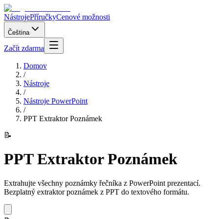
Nástroje
Příručky
Cenové možnosti
Čeština
Začít zdarma
Domov
/
Nástroje
/
Nástroje PowerPoint
/
PPT Extraktor Poznámek
📝
PPT Extraktor Poznámek
Extrahujte všechny poznámky řečníka z PowerPoint prezentací.
Bezplatný extraktor poznámek z PPT do textového formátu.