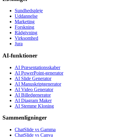
Sundhedspleje
Uddannelse
Marketing
Forskning
Rådgivning
Virksomhed
Jura
AI-funktioner
AI Præsentationsskaber
AI PowerPoint-generator
AI Slide Generator
AI Manuskriptgenerator
AI Video Generator
AI Billedgenerator
AI Diagram Maker
AI Stemme Kloning
Sammenligninger
ChatSlide vs Gamma
ChatSlide vs Canva