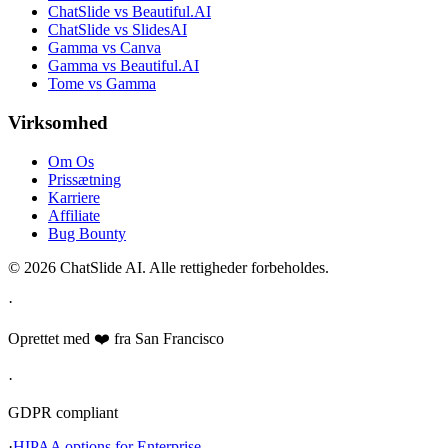
ChatSlide vs Beautiful.AI
ChatSlide vs SlidesAI
Gamma vs Canva
Gamma vs Beautiful.AI
Tome vs Gamma
Virksomhed
Om Os
Prissætning
Karriere
Affiliate
Bug Bounty
© 2026 ChatSlide AI. Alle rettigheder forbeholdes.
·
Oprettet med ❤️ fra San Francisco
·
GDPR compliant
·
HIPAA options for Enterprise