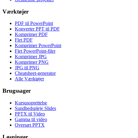
Værktøjer
PDF til PowerPoint
Konverter PPT til PDF
Komprimer PDF
Flet PDF
Komprimer PowerPoint
Flet PowerPoint-filer
Komprimer JPG
Komprimer PNG
JPG til PNG
Cheatsheet-generator
Alle Værktøjer
Brugssager
Kursusoprettelse
Sundhedspleje Slides
PPTX til Video
Gamma til video
Oversæt PPTX
Løsninger