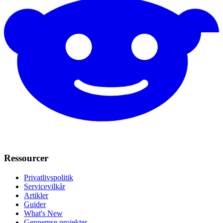
Ressourcer
Privatlivspolitik
Servicevilkår
Artikler
Guider
What's New
Gennemse projekter