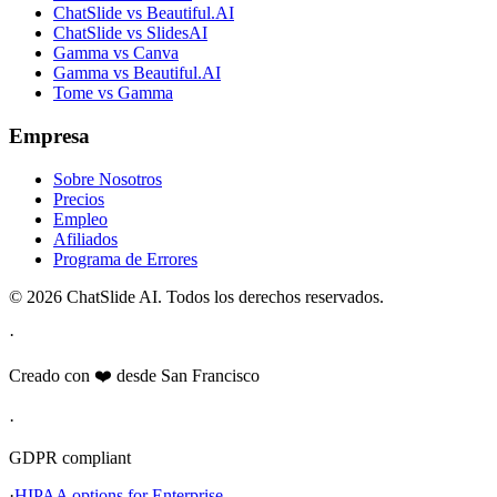
ChatSlide vs Beautiful.AI
ChatSlide vs SlidesAI
Gamma vs Canva
Gamma vs Beautiful.AI
Tome vs Gamma
Empresa
Sobre Nosotros
Precios
Empleo
Afiliados
Programa de Errores
© 2026 ChatSlide AI. Todos los derechos reservados.
·
Creado con ❤️ desde San Francisco
·
GDPR compliant
·
HIPAA options for Enterprise