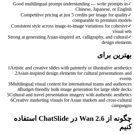
Good multilingual prompt understanding — write prompts in
✓
Chinese, Japanese, or English
Competitive pricing at just 5 credits per image for quality
✓
comparable to premium models
Consistent style across image-to-image variations for cohesive
✓
visual sets
Strong at generating Asian-inspired art, calligraphy, and cultural
✓
design elements
بهترین برای
1
Artistic and creative slides with painterly or illustrative aesthetics
2
Asian-inspired design elements for cultural presentations and
events
3
Multilingual visual content for international teams and audiences
4
Budget-friendly bulk image generation for large slide decks
5
Cultural and travel presentation imagery with authentic aesthetics
6
Creative marketing visuals for Asian markets and cross-cultural
campaigns
چگونه از Wan 2.6 در ChatSlide استفاده
کنیم