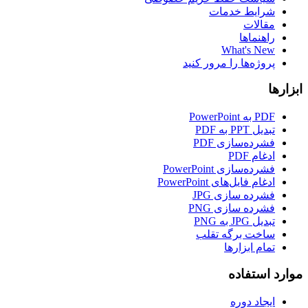
شرایط خدمات
مقالات
راهنماها
What's New
پروژه‌ها را مرور کنید
ابزارها
PDF به PowerPoint
تبدیل PPT به PDF
فشرده‌سازی PDF
ادغام PDF
فشرده‌سازی PowerPoint
ادغام فایل‌های PowerPoint
فشرده سازی JPG
فشرده سازی PNG
تبدیل JPG به PNG
ساخت برگه تقلب
تمام ابزارها
موارد استفاده
ایجاد دوره