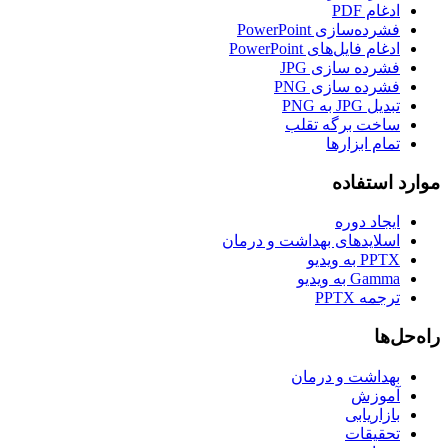
ادغام PDF
فشرده‌سازی PowerPoint
ادغام فایل‌های PowerPoint
فشرده سازی JPG
فشرده سازی PNG
تبدیل JPG به PNG
ساخت برگه تقلب
تمام ابزارها
موارد استفاده
ایجاد دوره
اسلایدهای بهداشت و درمان
PPTX به ویدیو
Gamma به ویدیو
ترجمه PPTX
راه‌حل‌ها
بهداشت و درمان
آموزش
بازاریابی
تحقیقات