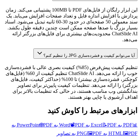
این ابزار رایگان از فایل‌های PDF تا 100MB پشتیبانی می‌کند. زمان
پردازش با افزایش اندازه فایل و تعداد صفحات افزایش می‌یابد. یک
سند معمولی 50 صفحه‌ای در حدود 30-60 ثانیه تبدیل می‌شود. اسناد
بسیار بزرگ با صدها صفحه ممکن است چندین دقیقه طول بکشد.
ChatSlide AI محدودیت‌های بیشتری برای فایل‌های بزرگتر ارائه
می‌دهد.
آیا می‌توانم کیفیت و فشرده‌سازی JPG را تنظیم کنم؟
تنظیم کیفیت پیش‌فرض (85%) کیفیت بصری عالی با فشرده‌سازی
خوب را ارائه می‌دهد. ChatSlide AI تنظیم کیفیت از 60% (فایل‌های
کوچکتر، فشرده‌سازی بیشتر) تا 100% (حداکثر کیفیت، فایل‌های
بزرگتر) را ارائه می‌دهد. تنظیمات کیفیت پایین‌تر برای تصاویر
بندانگشتی وب مناسب هستند، در حالی که تنظیمات بالاتر برای
اهداف آرشیوی یا چاپی بهتر هستند.
ابزارهای مرتبط را کاوش کنید
📊
PDF به Excel
PDF به Word
📝
PDF به PowerPoint
📽️
🌐
PDF به
PDF به PNG
🖼️
HTML
PDF به تصاویر
🖼️