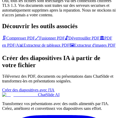
Oui, tous les fichiers sont telecharges via des connexions chiffrees
TLS 1.3. Vos documents sont traites sur des serveurs securises et
automatiquement supprimes apres la reparation. Nous ne stockons ni
n'acces jamais a votre contenu.
Découvrir les outils associés
🗜️
Compresser PDF
🔗
Fusionner PDF
🔓
Déverrouiller PDF
🏛️
PDF
en PDF/A
📊
Extracteur de tableaux PDF
🖼️
Extracteur d'images PDF
Créer des diapositives IA à partir de
votre fichier
Téléversez des PDF, documents ou présentations dans ChatSlide et
transformez-les en présentations soignées.
Créer des diapositives avec l'IA
ChatSlide AI
Transformez vos présentations avec des outils alimentés par l'IA.
Créez, améliorez et convertissez vos diapositives sans effort.