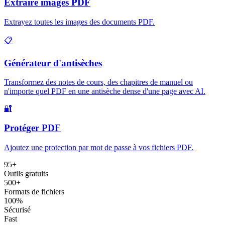
Extraire images PDF
Extrayez toutes les images des documents PDF
.
📋
Générateur d'antisèches
Transformez des notes de cours, des chapitres de manuel ou
n'importe quel PDF en une antisèche dense d'une page avec AI
.
🔐
Protéger PDF
Ajoutez une protection par mot de passe à vos fichiers PDF
.
95
+
Outils gratuits
500+
Formats de fichiers
100%
Sécurisé
Fast