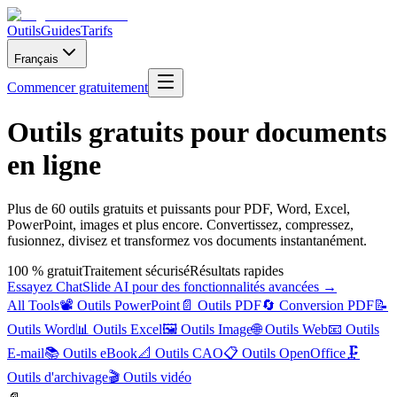
Outils
Guides
Tarifs
Français
Commencer gratuitement
Outils gratuits pour documents
en ligne
Plus de 60 outils gratuits et puissants pour PDF, Word, Excel,
PowerPoint, images et plus encore. Convertissez, compressez,
fusionnez, divisez et transformez vos documents instantanément.
100 % gratuit
Traitement sécurisé
Résultats rapides
Essayez ChatSlide AI pour des fonctionnalités avancées →
All Tools
📽️
Outils PowerPoint
📄
Outils PDF
🔄
Conversion PDF
📝
Outils Word
📊
Outils Excel
🖼️
Outils Image
🌐
Outils Web
📧
Outils
E-mail
📚
Outils eBook
📐
Outils CAO
📋
Outils OpenOffice
🗜️
Outils d'archivage
🎬
Outils vidéo