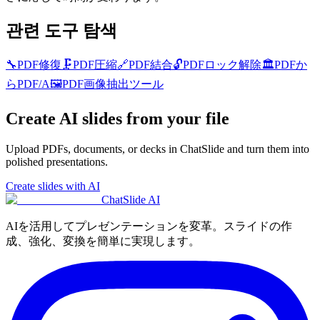
관련 도구 탐색
🔧
PDF修復
🗜️
PDF圧縮
🔗
PDF結合
🔓
PDFロック解除
🏛️
PDFか
らPDF/A
🖼️
PDF画像抽出ツール
Create AI slides from your file
Upload PDFs, documents, or decks in ChatSlide and turn them into
polished presentations.
Create slides with AI
ChatSlide AI
AIを活用してプレゼンテーションを変革。スライドの作
成、強化、変換を簡単に実現します。