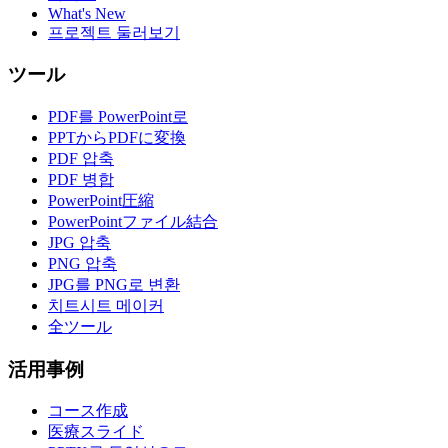
What's New
프로젝트 둘러보기
ツール
PDF를 PowerPoint로
PPTからPDFに変換
PDF 압축
PDF 병합
PowerPoint圧縮
PowerPointファイル結合
JPG 압축
PNG 압축
JPG를 PNG로 변환
치트시트 메이커
全ツール
活用事例
コース作成
医療スライド