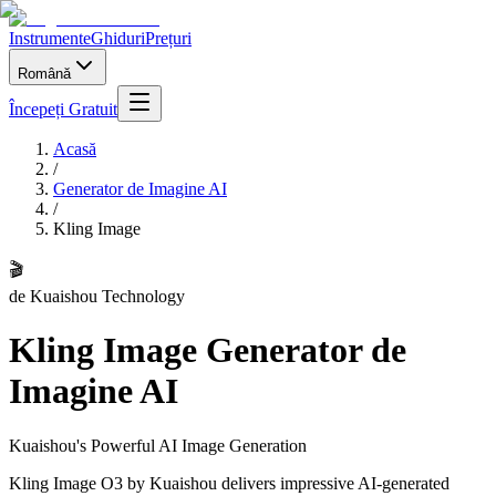
Instrumente
Ghiduri
Prețuri
Română
Începeți Gratuit
Acasă
/
Generator de Imagine AI
/
Kling Image
🎬
de
Kuaishou Technology
Kling Image
Generator de
Imagine AI
Kuaishou's Powerful AI Image Generation
Kling Image O3 by Kuaishou delivers impressive AI-generated