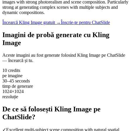
images with strong photorealism and scene composition. Particularly
strong at generating complex scenes with multiple subjects and
dynamic compositions.
Încearcă Kling Image gratuit →
Înscrie-te pentru ChatSlide
Imagini de probă generate cu Kling
Image
Aceste imagini au fost generate folosind Kling Image pe ChatSlide
— încearcă și tu.
10 credits
pe imagine
30–45 seconds
timp de generare
1024×1024
rezoluție
De ce să folosești Kling Image pe
ChatSlide?
✓
Excellent multi-subject scene composition with natural spatial