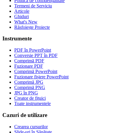
Politica de confidențialitate
Termeni de Serviciu
Articole
Ghiduri
What's New
Răsfoiește Proiecte
Instrumente
PDF în PowerPoint
Conversie PPT în PDF
Comprimă PDF
Fuzionare PDF
Comprimă PowerPoint
Fuzionare fișiere PowerPoint
Comprimă JPG
Comprimă PNG
JPG în PNG
Creator de fițuici
Toate instrumentele
Cazuri de utilizare
Crearea cursurilor
Slide-uri în Sănătate