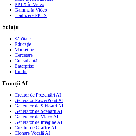
PPTX în Video
Gamma la Video
Traducere PPTX
Soluții
Sănătate
Educație
Marketing
Cercetare
Consultanță
Enterprise
Juridic
Funcții AI
Creator de Prezentări AI
Generator PowerPoint AI
Generator de Slide-uri AI
Generator de Scenarii AI
Generator de Video AI
Generator de Imagine AI
Creator de Grafice AI
Clonare Vocală AI