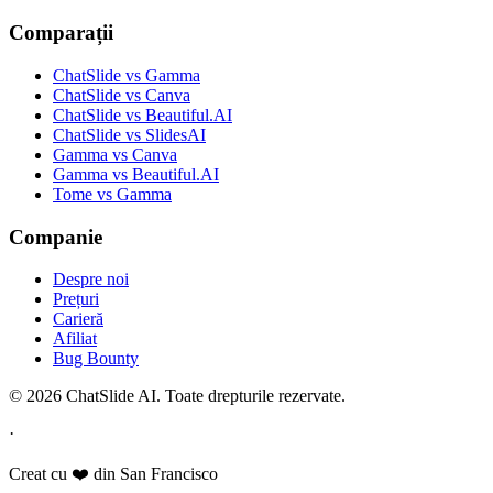
Comparații
ChatSlide vs Gamma
ChatSlide vs Canva
ChatSlide vs Beautiful.AI
ChatSlide vs SlidesAI
Gamma vs Canva
Gamma vs Beautiful.AI
Tome vs Gamma
Companie
Despre noi
Prețuri
Carieră
Afiliat
Bug Bounty
© 2026 ChatSlide AI. Toate drepturile rezervate.
·
Creat cu ❤️ din San Francisco