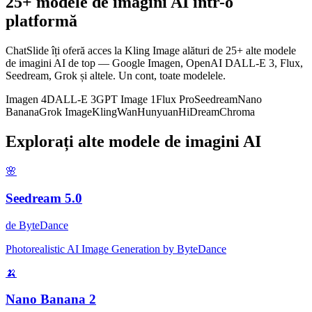
25+ modele de imagini AI într-o
platformă
ChatSlide îți oferă acces la Kling Image alături de 25+ alte modele
de imagini AI de top — Google Imagen, OpenAI DALL-E 3, Flux,
Seedream, Grok și altele. Un cont, toate modelele.
Imagen 4
DALL-E 3
GPT Image 1
Flux Pro
Seedream
Nano
Banana
Grok Image
Kling
Wan
Hunyuan
HiDream
Chroma
Explorați alte modele de imagini AI
🌸
Seedream 5.0
de
ByteDance
Photorealistic AI Image Generation by ByteDance
🍌
Nano Banana 2