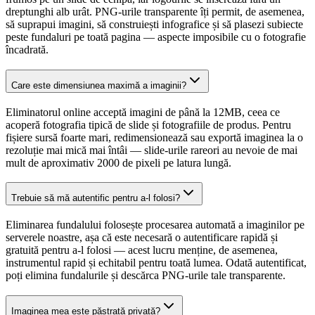
dreptunghi alb urât. PNG-urile transparente îți permit, de asemenea,
să suprapui imagini, să construiești infografice și să plasezi subiecte
peste fundaluri pe toată pagina — aspecte imposibile cu o fotografie
încadrată.
Care este dimensiunea maximă a imaginii?
Eliminatorul online acceptă imagini de până la 12MB, ceea ce
acoperă fotografia tipică de slide și fotografiile de produs. Pentru
fișiere sursă foarte mari, redimensionează sau exportă imaginea la o
rezoluție mai mică mai întâi — slide-urile rareori au nevoie de mai
mult de aproximativ 2000 de pixeli pe latura lungă.
Trebuie să mă autentific pentru a-l folosi?
Eliminarea fundalului folosește procesarea automată a imaginilor pe
serverele noastre, așa că este necesară o autentificare rapidă și
gratuită pentru a-l folosi — acest lucru menține, de asemenea,
instrumentul rapid și echitabil pentru toată lumea. Odată autentificat,
poți elimina fundalurile și descărca PNG-urile tale transparente.
Imaginea mea este păstrată privată?