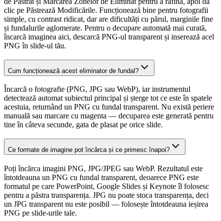
de Păstrat și Marcarea Zonelor de Eliminat pentru a rafina, apoi dă
clic pe Păstrează Modificările. Funcționează bine pentru fotografii
simple, cu contrast ridicat, dar are dificultăți cu părul, marginile fine
și fundalurile aglomerate. Pentru o decupare automată mai curată,
încarcă imaginea aici, descarcă PNG-ul transparent și inserează acel
PNG în slide-ul tău.
Cum funcționează acest eliminator de fundal?
Încarcă o fotografie (PNG, JPG sau WebP), iar instrumentul
detectează automat subiectul principal și șterge tot ce este în spatele
acestuia, returnând un PNG cu fundal transparent. Nu există periere
manuală sau marcare cu magenta — decuparea este generată pentru
tine în câteva secunde, gata de plasat pe orice slide.
Ce formate de imagine pot încărca și ce primesc înapoi?
Poți încărca imagini PNG, JPG/JPEG sau WebP. Rezultatul este
întotdeauna un PNG cu fundal transparent, deoarece PNG este
formatul pe care PowerPoint, Google Slides și Keynote îl folosesc
pentru a păstra transparența. JPG nu poate stoca transparența, deci
un JPG transparent nu este posibil — folosește întotdeauna ieșirea
PNG pe slide-urile tale.