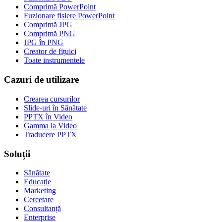
Comprimă PowerPoint
Fuzionare fișiere PowerPoint
Comprimă JPG
Comprimă PNG
JPG în PNG
Creator de fițuici
Toate instrumentele
Cazuri de utilizare
Crearea cursurilor
Slide-uri în Sănătate
PPTX în Video
Gamma la Video
Traducere PPTX
Soluții
Sănătate
Educație
Marketing
Cercetare
Consultanță
Enterprise