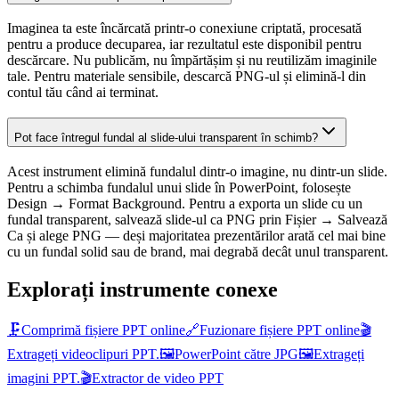
Imaginea ta este încărcată printr-o conexiune criptată, procesată
pentru a produce decuparea, iar rezultatul este disponibil pentru
descărcare. Nu publicăm, nu împărtășim și nu reutilizăm imaginile
tale. Pentru materiale sensibile, descarcă PNG-ul și elimină-l din
contul tău când ai terminat.
Pot face întregul fundal al slide-ului transparent în schimb?
Acest instrument elimină fundalul dintr-o imagine, nu dintr-un slide.
Pentru a schimba fundalul unui slide în PowerPoint, folosește
Design → Format Background. Pentru a exporta un slide cu un
fundal transparent, salvează slide-ul ca PNG prin Fișier → Salvează
Ca și alege PNG — deși majoritatea prezentărilor arată cel mai bine
cu un fundal solid sau de brand, mai degrabă decât unul transparent.
Explorați instrumente conexe
🗜️
Comprimă fișiere PPT online
🔗
Fuzionare fișiere PPT online
🎬
Extrageți videoclipuri PPT.
🖼️
PowerPoint către JPG
🖼️
Extrageți
imagini PPT.
🎬
Extractor de video PPT