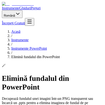
Instrumente
Ghiduri
Prețuri
Română
Începeți Gratuit
Acasă
/
Instrumente
/
Instrumente PowerPoint
/
Elimină fundalul din PowerPoint
🪄
Elimină fundalul din
PowerPoint
Decupează fundalul unei imagini într-un PNG transparent sau
încarcă un .pptx pentru a elimina imaginea de fundal de pe