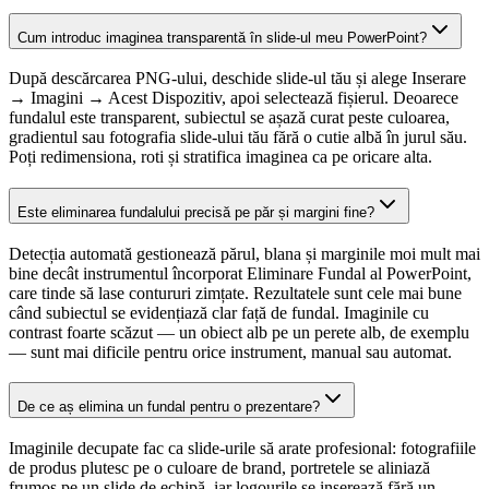
Cum introduc imaginea transparentă în slide-ul meu PowerPoint?
După descărcarea PNG-ului, deschide slide-ul tău și alege Inserare
→ Imagini → Acest Dispozitiv, apoi selectează fișierul. Deoarece
fundalul este transparent, subiectul se așază curat peste culoarea,
gradientul sau fotografia slide-ului tău fără o cutie albă în jurul său.
Poți redimensiona, roti și stratifica imaginea ca pe oricare alta.
Este eliminarea fundalului precisă pe păr și margini fine?
Detecția automată gestionează părul, blana și marginile moi mult mai
bine decât instrumentul încorporat Eliminare Fundal al PowerPoint,
care tinde să lase contururi zimțate. Rezultatele sunt cele mai bune
când subiectul se evidențiază clar față de fundal. Imaginile cu
contrast foarte scăzut — un obiect alb pe un perete alb, de exemplu
— sunt mai dificile pentru orice instrument, manual sau automat.
De ce aș elimina un fundal pentru o prezentare?
Imaginile decupate fac ca slide-urile să arate profesional: fotografiile
de produs plutesc pe o culoare de brand, portretele se aliniază
frumos pe un slide de echipă, iar logourile se inserează fără un