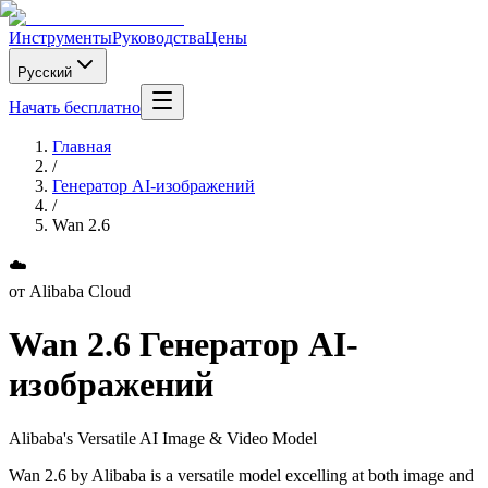
Инструменты
Руководства
Цены
Русский
Начать бесплатно
Главная
/
Генератор AI-изображений
/
Wan 2.6
☁️
от
Alibaba Cloud
Wan 2.6
Генератор AI-
изображений
Alibaba's Versatile AI Image & Video Model
Wan 2.6 by Alibaba is a versatile model excelling at both image and