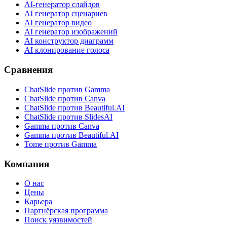
AI-генератор слайдов
AI генератор сценариев
AI генератор видео
AI генератор изображений
AI конструктор диаграмм
AI клонирование голоса
Сравнения
ChatSlide против Gamma
ChatSlide против Canva
ChatSlide против Beautiful.AI
ChatSlide против SlidesAI
Gamma против Canva
Gamma против Beautiful.AI
Tome против Gamma
Компания
О нас
Цены
Карьера
Партнёрская программа
Поиск уязвимостей