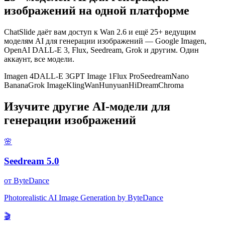
изображений на одной платформе
ChatSlide даёт вам доступ к Wan 2.6 и ещё 25+ ведущим
моделям AI для генерации изображений — Google Imagen,
OpenAI DALL-E 3, Flux, Seedream, Grok и другим. Один
аккаунт, все модели.
Imagen 4
DALL-E 3
GPT Image 1
Flux Pro
Seedream
Nano
Banana
Grok Image
Kling
Wan
Hunyuan
HiDream
Chroma
Изучите другие AI-модели для
генерации изображений
🌸
Seedream 5.0
от
ByteDance
Photorealistic AI Image Generation by ByteDance
🎬