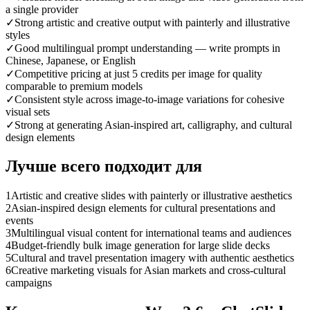
a single provider
✓
Strong artistic and creative output with painterly and illustrative
styles
✓
Good multilingual prompt understanding — write prompts in
Chinese, Japanese, or English
✓
Competitive pricing at just 5 credits per image for quality
comparable to premium models
✓
Consistent style across image-to-image variations for cohesive
visual sets
✓
Strong at generating Asian-inspired art, calligraphy, and cultural
design elements
Лучше всего подходит для
1
Artistic and creative slides with painterly or illustrative aesthetics
2
Asian-inspired design elements for cultural presentations and
events
3
Multilingual visual content for international teams and audiences
4
Budget-friendly bulk image generation for large slide decks
5
Cultural and travel presentation imagery with authentic aesthetics
6
Creative marketing visuals for Asian markets and cross-cultural
campaigns