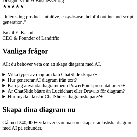
Designers Inn & Businesserfolg
★★★★★
“
Interesting product. Intuitive, easy-to-use, helpful outline and script
generation.
”
Ismail El Kasmi
CEO & Founder of Landrific
Vanliga frågor
Allt du behöver veta om att skapa diagram med AI.
Vilka typer av diagram kan ChatSlide skapa?
+
Hur genererar AI diagram från text?
+
Kan jag använda diagrammen i PowerPoint-presentationer?
+
Är ChatSlide bättre än Lucidchart eller Draw.io för diagram?
+
Hur mycket kostar ChatSlide's diagramskapare?
+
Skapa dina diagram nu
Gå med 240,000+ yrkesverksamma som skapar fantastiska diagram
med AI på sekunder.