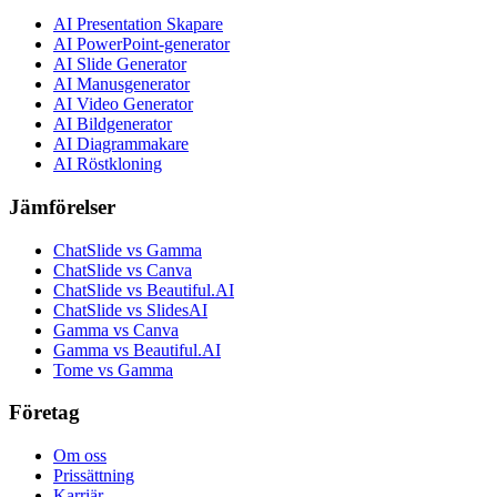
AI Presentation Skapare
AI PowerPoint-generator
AI Slide Generator
AI Manusgenerator
AI Video Generator
AI Bildgenerator
AI Diagrammakare
AI Röstkloning
Jämförelser
ChatSlide vs Gamma
ChatSlide vs Canva
ChatSlide vs Beautiful.AI
ChatSlide vs SlidesAI
Gamma vs Canva
Gamma vs Beautiful.AI
Tome vs Gamma
Företag
Om oss
Prissättning
Karriär