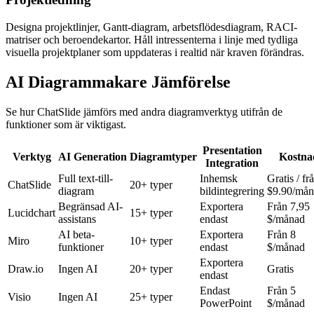
Designa projektlinjer, Gantt-diagram, arbetsflödesdiagram, RACI-
matriser och beroendekartor. Håll intressenterna i linje med tydliga
visuella projektplaner som uppdateras i realtid när kraven förändras.
AI Diagrammakare Jämförelse
Se hur ChatSlide jämförs med andra diagramverktyg utifrån de
funktioner som är viktigast.
Presentation
Verktyg
AI Generation
Diagramtyper
Kostna
Integration
Full text-till-
Inhemsk
Gratis / fr
ChatSlide
20+ typer
diagram
bildintegrering
$9.90/må
Begränsad AI-
Exportera
Från 7,95
Lucidchart
15+ typer
assistans
endast
$/månad
AI beta-
Exportera
Från 8
Miro
10+ typer
funktioner
endast
$/månad
Exportera
Draw.io
Ingen AI
20+ typer
Gratis
endast
Endast
Från 5
Visio
Ingen AI
25+ typer
PowerPoint
$/månad