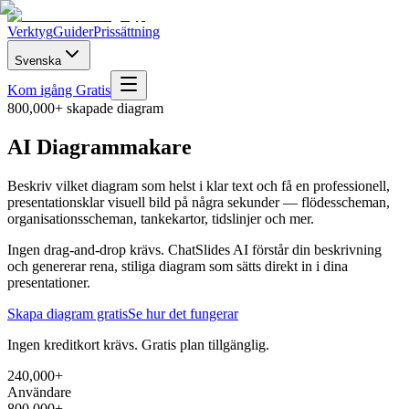
Verktyg
Guider
Prissättning
Svenska
Kom igång Gratis
800,000+ skapade diagram
AI Diagrammakare
Beskriv vilket diagram som helst i klar text och få en professionell,
presentationsklar visuell bild på några sekunder — flödesscheman,
organisationsscheman, tankekartor, tidslinjer och mer.
Ingen drag-and-drop krävs. ChatSlides AI förstår din beskrivning
och genererar rena, stiliga diagram som sätts direkt in i dina
presentationer.
Skapa diagram gratis
Se hur det fungerar
Ingen kreditkort krävs. Gratis plan tillgänglig.
240,000+
Användare
800,000+