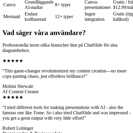
Grundläggande
Canva-
Gratis / fr
Canva
8+ typer
AI-mallar
presentationer
$12.99/m
Endast
Ingen
Gratis (öp
Mermaid
12+ typer
kodbaserad
integration
källkod)
Vad säger våra användare?
Professionella inom olika branscher litar på ChatSlide för sina
diagrambehov.
★★★★★
“
This game-changer revolutionized my content creation—no more
copy-pasting chaos, just effortless brilliance!
”
Mohini Shewale
AI Content Creator
★★★★★
“
I tried different tools for making presentations with AI - also the
famous one like Tome. So i also tried ChatSlide and was impressed -
you get a great output with very little effort!
”
Robert Leitinger