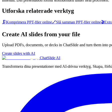
innehåll. Din presentation förblir konfidentiell under hela processen.
Utforska relaterade verktyg
🗜️
Komprimera PPT-filer online
🔗
Slå samman PPT-filer online
🎬
Extr
Create AI slides from your file
Upload PDFs, documents, or decks in ChatSlide and turn them into po
Create slides with AI
ChatSlide AI
Transformera dina presentationer med AI-drivna verktyg. Skapa, förbät