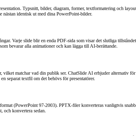
 presentation. Typsnitt, bilder, diagram, former, textformatering och la
 nästan identisk ut med dina PowerPoint-bilder.
ngar. Varje slide blir en enda PDF-sida som visar det slutliga tillstånde
som bevarar alla animationer och kan lägga till AI-berättande.
, vilket matchar vad din publik ser. ChatSlide AI erbjuder alternativ fö
 en separat textfil om det behövs för presentatörer.
ormat (PowerPoint 97-2003). PPTX-filer konverteras vanligtvis snabba
t, och konvertera sedan.