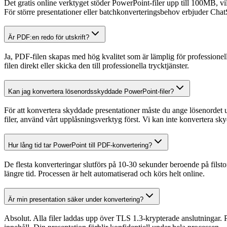
Det gratis online verktyget stöder PowerPoint-filer upp till 100MB, v
För större presentationer eller batchkonverteringsbehov erbjuder Cha
Är PDF:en redo för utskrift?
Ja, PDF-filen skapas med hög kvalitet som är lämplig för professionell
filen direkt eller skicka den till professionella trycktjänster.
Kan jag konvertera lösenordsskyddade PowerPoint-filer?
För att konvertera skyddade presentationer måste du ange lösenordet u
filer, använd vårt upplåsningsverktyg först. Vi kan inte konvertera sky
Hur lång tid tar PowerPoint till PDF-konvertering?
De flesta konverteringar slutförs på 10-30 sekunder beroende på filst
längre tid. Processen är helt automatiserad och körs helt online.
Är min presentation säker under konvertering?
Absolut. Alla filer laddas upp över TLS 1.3-krypterade anslutningar. Pre