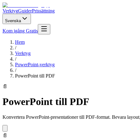
Verktyg
Guider
Prissättning
Svenska
Kom igång Gratis
Hem
/
Verktyg
/
PowerPoint-verktyg
/
PowerPoint till PDF
📄
PowerPoint till PDF
Konvertera PowerPoint-presentationer till PDF-format. Bevara layout, 
📄