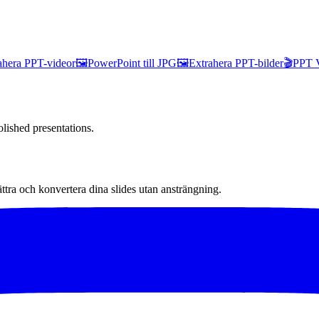
ahera PPT-videor
🖼️
PowerPoint till JPG
🖼️
Extrahera PPT-bilder
🎬
PPT V
lished presentations.
tra och konvertera dina slides utan ansträngning.