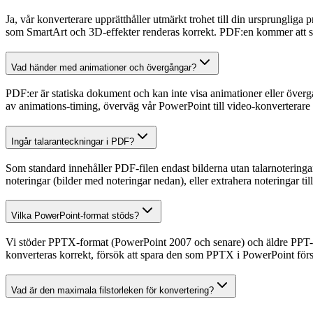
Ja, vår konverterare upprätthåller utmärkt trohet till din ursprungliga
som SmartArt och 3D-effekter renderas korrekt. PDF:en kommer att se
Vad händer med animationer och övergångar?
PDF:er är statiska dokument och kan inte visa animationer eller övergå
av animations-timing, överväg vår PowerPoint till video-konverterare 
Ingår talaranteckningar i PDF?
Som standard innehåller PDF-filen endast bilderna utan talarnoteringar
noteringar (bilder med noteringar nedan), eller extrahera noteringar till
Vilka PowerPoint-format stöds?
Vi stöder PPTX-format (PowerPoint 2007 och senare) och äldre PPT-f
konverteras korrekt, försök att spara den som PPTX i PowerPoint förs
Vad är den maximala filstorleken för konvertering?