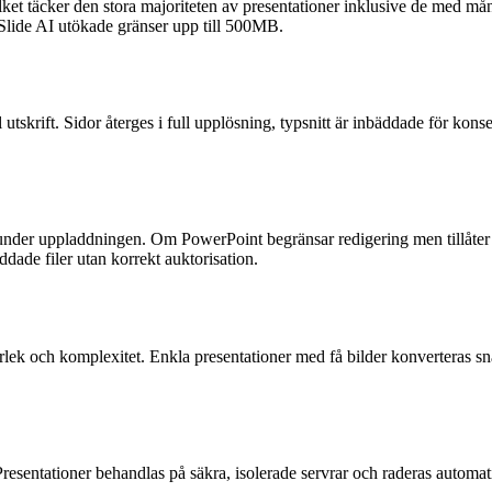
ilket täcker den stora majoriteten av presentationer inklusive de med m
tSlide AI utökade gränser upp till 500MB.
 utskrift. Sidor återges i full upplösning, typsnitt är inbäddade för ko
nder uppladdningen. Om PowerPoint begränsar redigering men tillåter vis
ddade filer utan korrekt auktorisation.
orlek och komplexitet. Enkla presentationer med få bilder konverteras s
sentationer behandlas på säkra, isolerade servrar och raderas automatiskt 