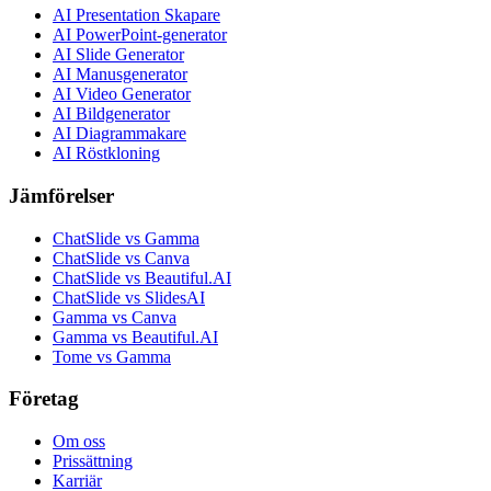
AI Presentation Skapare
AI PowerPoint-generator
AI Slide Generator
AI Manusgenerator
AI Video Generator
AI Bildgenerator
AI Diagrammakare
AI Röstkloning
Jämförelser
ChatSlide vs Gamma
ChatSlide vs Canva
ChatSlide vs Beautiful.AI
ChatSlide vs SlidesAI
Gamma vs Canva
Gamma vs Beautiful.AI
Tome vs Gamma
Företag
Om oss
Prissättning
Karriär