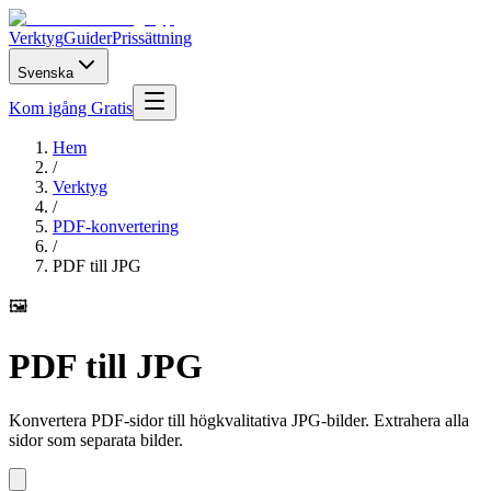
Verktyg
Guider
Prissättning
Svenska
Kom igång Gratis
Hem
/
Verktyg
/
PDF-konvertering
/
PDF till JPG
🖼️
PDF till JPG
Konvertera PDF-sidor till högkvalitativa JPG-bilder. Extrahera alla
sidor som separata bilder.