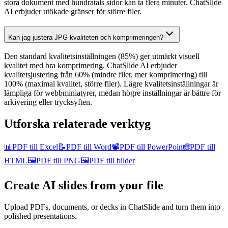
stora dokument med hundratals sidor kan ta flera minuter. ChatSlide
AI erbjuder utökade gränser för större filer.
Kan jag justera JPG-kvaliteten och komprimeringen?
Den standard kvalitetsinställningen (85%) ger utmärkt visuell
kvalitet med bra komprimering. ChatSlide AI erbjuder
kvalitetsjustering från 60% (mindre filer, mer komprimering) till
100% (maximal kvalitet, större filer). Lägre kvalitetsinställningar är
lämpliga för webbminiatyrer, medan högre inställningar är bättre för
arkivering eller trycksyften.
Utforska relaterade verktyg
📊
PDF till Excel
📝
PDF till Word
📽️
PDF till PowerPoint
🌐
PDF till
HTML
🖼️
PDF till PNG
🖼️
PDF till bilder
Create AI slides from your file
Upload PDFs, documents, or decks in ChatSlide and turn them into
polished presentations.