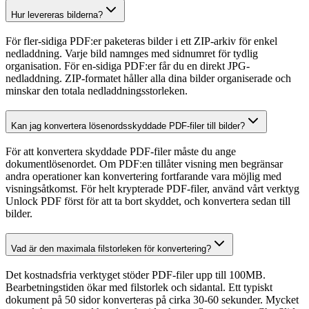
Hur levereras bilderna?
För fler-sidiga PDF:er paketeras bilder i ett ZIP-arkiv för enkel
nedladdning. Varje bild namnges med sidnumret för tydlig
organisation. För en-sidiga PDF:er får du en direkt JPG-
nedladdning. ZIP-formatet håller alla dina bilder organiserade och
minskar den totala nedladdningsstorleken.
Kan jag konvertera lösenordsskyddade PDF-filer till bilder?
För att konvertera skyddade PDF-filer måste du ange
dokumentlösenordet. Om PDF:en tillåter visning men begränsar
andra operationer kan konvertering fortfarande vara möjlig med
visningsåtkomst. För helt krypterade PDF-filer, använd vårt verktyg
Unlock PDF först för att ta bort skyddet, och konvertera sedan till
bilder.
Vad är den maximala filstorleken för konvertering?
Det kostnadsfria verktyget stöder PDF-filer upp till 100MB.
Bearbetningstiden ökar med filstorlek och sidantal. Ett typiskt
dokument på 50 sidor konverteras på cirka 30-60 sekunder. Mycket