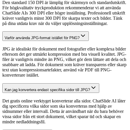
Den standard 150 DPI är lämplig för skärmsyn och standardutskrift.
För högkvalitativ tryckproduktion rekommenderar vi att använda
ChatSlide AIs 300 DPI eller högre inställning. Professionell utskrift
kräver vanligtvis minst 300 DPI för skarpa texter och bilder. Tänk
på dina utdata krav när du väljer upplösningsinställningar.
Varför använda JPG-format istället för PNG?
JPG är idealiskt för dokument med fotografier eller komplexa bilder
eftersom det ger utmärkt kompression med bra visuell kvalitet. JPG-
filer är vanligtvis mindre än PNG, vilket gör dem lättare att dela och
snabbare att ladda. För dokument som kräver transparens eller skarp
text utan kompressionsartefakter, använd vår PDF till PNG-
konverterare istället.
Kan jag konvertera endast specifika sidor till JPG?
Det gratis online verktyget konverterar alla sidor. ChatSlide AI låter
dig specificera vilka sidor som ska konverteras med hjälp av
sidnummer eller intervall. Detta är användbart när du bara behöver
vissa sidor från ett stort dokument, vilket sparar tid och skapar en
mindre nedladdningsfil.