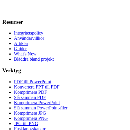
Resurser
Integritetspolicy
Användarvillkor
Artiklar
Guider
What's New
Bläddra bland projekt
Verktyg
PDF till PowerPoint
Konvertera PPT till PDF
Komprimera PDF
Slå samman PDF
Komprimera PowerPoint
Slå samman PowerPoint-filer
Komprimera JPG
Komprimera PNG
JPG till PNG
Fusklapp-skapare