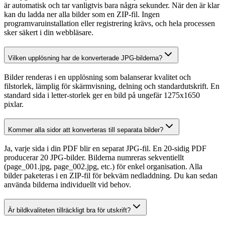
är automatisk och tar vanligtvis bara några sekunder. När den är klar
kan du ladda ner alla bilder som en ZIP-fil. Ingen
programvaruinstallation eller registrering krävs, och hela processen
sker säkert i din webbläsare.
Vilken upplösning har de konverterade JPG-bilderna?
Bilder renderas i en upplösning som balanserar kvalitet och
filstorlek, lämplig för skärmvisning, delning och standardutskrift. En
standard sida i letter-storlek ger en bild på ungefär 1275x1650
pixlar.
Kommer alla sidor att konverteras till separata bilder?
Ja, varje sida i din PDF blir en separat JPG-fil. En 20-sidig PDF
producerar 20 JPG-bilder. Bilderna numreras sekventiellt
(page_001.jpg, page_002.jpg, etc.) för enkel organisation. Alla
bilder paketeras i en ZIP-fil för bekväm nedladdning. Du kan sedan
använda bilderna individuellt vid behov.
Är bildkvaliteten tillräckligt bra för utskrift?