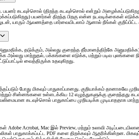
. பயனர் கடவுச்சொல் (திறந்த கடவுச்சொல் என்றும் அழைக்கப்படுக
கப்படுகிறது) பயனர்கள் திறந்த பிறகு என்ன நடவடிக்கைகள் எடுக்க ம
ன், யாரும் ஆவணத்தை பார்வையிடலாம் ஆனால் நீங்கள் குறிப்பிட்ட க
அனுமதிக்க, தடுக்கும், அல்லது குறைந்த தீர்மானத்திற்கே அனுமதிக
ேர்க்க அல்லது மாற்றுதல், பக்கங்களை எடுக்க, மற்றும் படிவ புலங்கள
டுப்பாட்டில் வைத்திருக்க உதவுகிறது.
தப்படும் போது மிகவும் பாதுகாப்பானது. குறியாக்கம் தானாகவே முற
ள் மற்றும் சின்னங்களை உள்ளடக்கிய 12 எழுத்துகளுக்கு குறைந்தது 
 வலிமையான கடவுச்சொல் பாதுகாப்பை முறியடிக்க முடியாததாக மாற்று
F கள் Adobe Acrobat, Mac இல் Preview, மற்றும் உலாவி அடிப்படை
ிகள் பாதுகாக்கப்பட்ட PDF களை திறக்கவும் ஆதரிக்கின்றன. மிக
ந்த மென்பொருளும் சிக்கலின்றி வேலை செய்ய வேண்டும்.