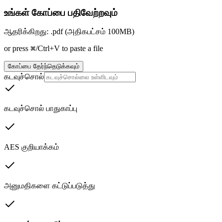
உங்கள் கோப்பை பதிவேற்றவும்
ஆதரிக்கிறது: .pdf (அதிகபட்சம் 100MB)
or press ⌘/Ctrl+V to paste a file
கோப்பை தேர்ந்தெடுக்கவும்
கடவுச்சொல்
கடவுச்சொல் பாதுகாப்பு
AES குறியாக்கம்
அனுமதிகளை கட்டுப்படுத்து