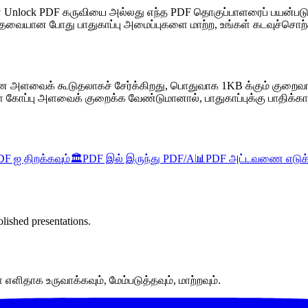
் Unlock PDF கருவியை அல்லது எந்த PDF தொகுப்பாளரைப் பயன்படுத்
்லை. தேவையான போது பாதுகாப்பு அமைப்புகளை மாற்ற, உங்கள் கடவுச்சொற
ான அளவைக் கூடுதலாகச் சேர்க்கிறது, பொதுவாக 1KB க்கும் குறைவ
ள் கோப்பு அளவைக் குறைக்க வேண்டுமானால், பாதுகாப்புக்கு பாதிக்காமல
DF ஐ திறக்கவும்
🏛️
PDF இல் இருந்து PDF/A
📊
PDF அட்டவணை எடுக்
lished presentations.
ளிதாக உருவாக்கவும், மேம்படுத்தவும், மாற்றவும்.