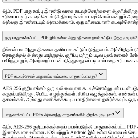
ஆம், PDF பாதுகாப்பு இரண்டு வகை கடவுச்சொற்களை ஆதரிக்கிறது
உரிமையாளர் கடவுச்சொல் (அதிகாரங்கள் கடவுச்சொல் என்றும் அழைக்
அல்லது இரண்டையும் அமைக்கலாம். ஒரு உரிமையாளர் கடவுச்சொல்லுட
ஒரு பாதுகாக்கப்பட்ட PDF இல் என்ன அனுமதிகளை நான் கட்டுப்படுத்த முடியும்?
நீங்கள் பல அனுமதிகளை தனியாக கட்டுப்படுத்தலாம்: அச்சிடுதல் (
தொகுத்தல் அல்லது மாற்றுதல், குறிப்பு மற்றும் படிவ புலங்களைச் ச
பகிர்ந்தாலும், அவற்றைப் பயன்படுத்துவது எப்படி என்பதை சரியான கட்
PDF கடவுச்சொல் பாதுகாப்பு எவ்வளவு பாதுகாப்பானது?
AES-256 குறியாக்கம் ஒரு வலிமையான கடவுச்சொல்லுடன் பயன்படுத்
கருதப்படுகிறது. பெரிய எழுத்துக்கள், சிறிய எழுத்துக்கள், எண்க
தகவல்கள், அல்லது கணிக்கக்கூடிய மாதிரிகளை தவிர்க்கவும். ஒரு
பாதுகாக்கப்பட்ட PDFs அனைத்து சாதனங்களில் திறக்க முடியுமா?
ஆம், AES-256 குறியாக்கத்தைப் பயன்படுத்தி பாதுகாக்கப்பட்ட PD
இணக்கமாக உள்ளன. iOS மற்றும் Android இல் உள்ள மொபைல் செயல
இருக்கலாம், ஆனால் கடந்த பத்து ஆண்டுகளில் புதுப்பிக்கப்பட்ட எ