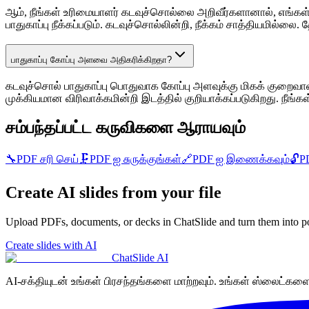
ஆம், நீங்கள் உரிமையாளர் கடவுச்சொல்லை அறிவீர்களானால், எங்கள
பாதுகாப்பு நீக்கப்படும். கடவுச்சொல்லின்றி, நீக்கம் சாத்தியமில
பாதுகாப்பு கோப்பு அளவை அதிகரிக்கிறதா?
கடவுச்சொல் பாதுகாப்பு பொதுவாக கோப்பு அளவுக்கு மிகக் குறைவ
முக்கியமான விரிவாக்கமின்றி இடத்தில் குறியாக்கப்படுகிறது. நீங்க
சம்பந்தப்பட்ட கருவிகளை ஆராயவும்
🔧
PDF சரி செய்
🗜️
PDF ஐ சுருக்குங்கள்
🔗
PDF ஐ இணைக்கவும்
🔓
P
Create AI slides from your file
Upload PDFs, documents, or decks in ChatSlide and turn them into po
Create slides with AI
ChatSlide AI
AI-சக்தியுடன் உங்கள் பிரசந்தங்களை மாற்றவும். உங்கள் ஸ்லைட்களை எ