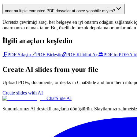
onar multiple corrupted PDF dosyalar at once yapabilir miyim?
Ücretsiz çevrimiçi araç, her belgeye en iyi onarım odağını sağlamak iç
onarmanıza olanak tanır. Bu, özellikle bozuk depolama ortamlarından v
İlgili araçları keşfedin
🗜️
PDF Sıkıştır
🔗
PDF Birleştir
🔓
PDF Kilidini Aç
🏛️
PDF to PDF/A

Create AI slides from your file
Upload PDFs, documents, or decks in ChatSlide and turn them into po
Create slides with AI
ChatSlide AI
Sunumlarınızı AI destekli araçlarla dönüştürün. Slaytlarınızı zahmetsiz