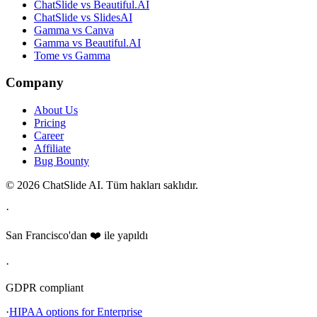
ChatSlide vs Beautiful.AI
ChatSlide vs SlidesAI
Gamma vs Canva
Gamma vs Beautiful.AI
Tome vs Gamma
Company
About Us
Pricing
Career
Affiliate
Bug Bounty
© 2026 ChatSlide AI. Tüm hakları saklıdır.
·
San Francisco'dan ❤️ ile yapıldı
·
GDPR compliant
·
HIPAA options for Enterprise