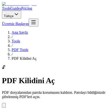
Tools
Guides
Pricing
Türkçe
Ücretsiz Başlayın
Ana Sayfa
/
Tools
/
PDF Tools
/
PDF Kilidini Aç
🔓
PDF Kilidini Aç
PDF dosyalarından parola korumasını kaldırın. Parolayı bildiğinizde
şifrelenmiş PDF'leri açın.