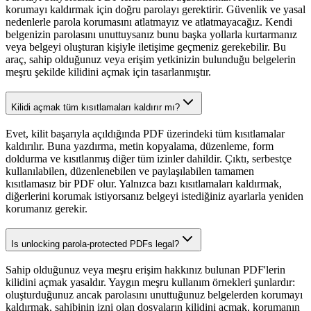
korumayı kaldırmak için doğru parolayı gerektirir. Güvenlik ve yasal
nedenlerle parola korumasını atlatmayız ve atlatmayacağız. Kendi
belgenizin parolasını unuttuysanız bunu başka yollarla kurtarmanız
veya belgeyi oluşturan kişiyle iletişime geçmeniz gerekebilir. Bu
araç, sahip olduğunuz veya erişim yetkinizin bulunduğu belgelerin
meşru şekilde kilidini açmak için tasarlanmıştır.
Kilidi açmak tüm kısıtlamaları kaldırır mı?
Evet, kilit başarıyla açıldığında PDF üzerindeki tüm kısıtlamalar
kaldırılır. Buna yazdırma, metin kopyalama, düzenleme, form
doldurma ve kısıtlanmış diğer tüm izinler dahildir. Çıktı, serbestçe
kullanılabilen, düzenlenebilen ve paylaşılabilen tamamen
kısıtlamasız bir PDF olur. Yalnızca bazı kısıtlamaları kaldırmak,
diğerlerini korumak istiyorsanız belgeyi istediğiniz ayarlarla yeniden
korumanız gerekir.
Is unlocking parola-protected PDFs legal?
Sahip olduğunuz veya meşru erişim hakkınız bulunan PDF'lerin
kilidini açmak yasaldır. Yaygın meşru kullanım örnekleri şunlardır:
oluşturduğunuz ancak parolasını unuttuğunuz belgelerden korumayı
kaldırmak, sahibinin izni olan dosyaların kilidini açmak, korumanın