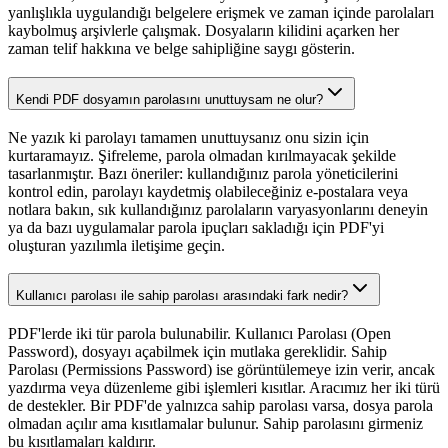
yanlışlıkla uygulandığı belgelere erişmek ve zaman içinde parolaları
kaybolmuş arşivlerle çalışmak. Dosyaların kilidini açarken her
zaman telif hakkına ve belge sahipliğine saygı gösterin.
Kendi PDF dosyamın parolasını unuttuysam ne olur?
Ne yazık ki parolayı tamamen unuttuysanız onu sizin için
kurtaramayız. Şifreleme, parola olmadan kırılmayacak şekilde
tasarlanmıştır. Bazı öneriler: kullandığınız parola yöneticilerini
kontrol edin, parolayı kaydetmiş olabileceğiniz e-postalara veya
notlara bakın, sık kullandığınız parolaların varyasyonlarını deneyin
ya da bazı uygulamalar parola ipuçları sakladığı için PDF'yi
oluşturan yazılımla iletişime geçin.
Kullanıcı parolası ile sahip parolası arasındaki fark nedir?
PDF'lerde iki tür parola bulunabilir. Kullanıcı Parolası (Open
Password), dosyayı açabilmek için mutlaka gereklidir. Sahip
Parolası (Permissions Password) ise görüntülemeye izin verir, ancak
yazdırma veya düzenleme gibi işlemleri kısıtlar. Aracımız her iki türü
de destekler. Bir PDF'de yalnızca sahip parolası varsa, dosya parola
olmadan açılır ama kısıtlamalar bulunur. Sahip parolasını girmeniz
bu kısıtlamaları kaldırır.