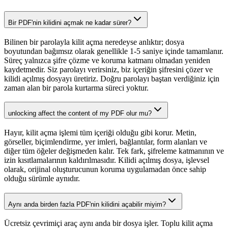
Bir PDF'nin kilidini açmak ne kadar sürer?
Bilinen bir parolayla kilit açma neredeyse anlıktır; dosya
boyutundan bağımsız olarak genellikle 1-5 saniye içinde tamamlanır.
Süreç yalnızca şifre çözme ve koruma katmanı olmadan yeniden
kaydetmedir. Siz parolayı verirsiniz, biz içeriğin şifresini çözer ve
kilidi açılmış dosyayı üretiriz. Doğru parolayı baştan verdiğiniz için
zaman alan bir parola kurtarma süreci yoktur.
unlocking affect the content of my PDF olur mu?
Hayır, kilit açma işlemi tüm içeriği olduğu gibi korur. Metin,
görseller, biçimlendirme, yer imleri, bağlantılar, form alanları ve
diğer tüm öğeler değişmeden kalır. Tek fark, şifreleme katmanının ve
izin kısıtlamalarının kaldırılmasıdır. Kilidi açılmış dosya, işlevsel
olarak, orijinal oluşturucunun koruma uygulamadan önce sahip
olduğu sürümle aynıdır.
Aynı anda birden fazla PDF'nin kilidini açabilir miyim?
Ücretsiz çevrimiçi araç aynı anda bir dosya işler. Toplu kilit açma