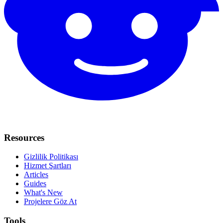
Resources
Gizlilik Politikası
Hizmet Şartları
Articles
Guides
What's New
Projelere Göz At
Tools