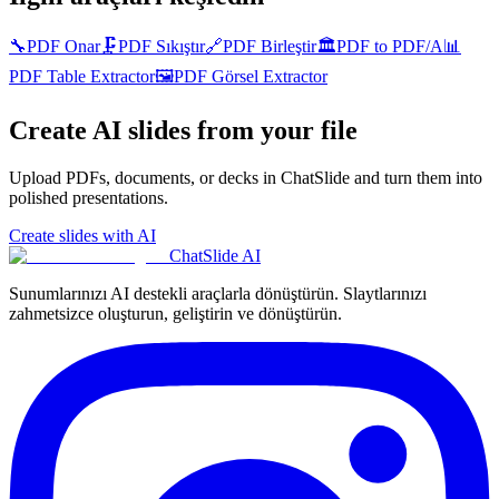
🔧
PDF Onar
🗜️
PDF Sıkıştır
🔗
PDF Birleştir
🏛️
PDF to PDF/A
📊
PDF Table Extractor
🖼️
PDF Görsel Extractor
Create AI slides from your file
Upload PDFs, documents, or decks in ChatSlide and turn them into
polished presentations.
Create slides with AI
ChatSlide AI
Sunumlarınızı AI destekli araçlarla dönüştürün. Slaytlarınızı
zahmetsizce oluşturun, geliştirin ve dönüştürün.