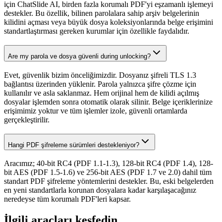
için ChatSlide AI, birden fazla korumalı PDF'yi eşzamanlı işlemeyi
destekler. Bu özellik, bilinen parolalara sahip arşiv belgelerinin
kilidini açması veya büyük dosya koleksiyonlarında belge erişimini
standartlaştırması gereken kurumlar için özellikle faydalıdır.
Are my parola ve dosya güvenli during unlocking?
Evet, güvenlik bizim önceliğimizdir. Dosyanız şifreli TLS 1.3
bağlantısı üzerinden yüklenir. Parola yalnızca şifre çözme için
kullanılır ve asla saklanmaz. Hem orijinal hem de kilidi açılmış
dosyalar işlemden sonra otomatik olarak silinir. Belge içeriklerinize
erişimimiz yoktur ve tüm işlemler izole, güvenli ortamlarda
gerçekleştirilir.
Hangi PDF şifreleme sürümleri destekleniyor?
Aracımız; 40-bit RC4 (PDF 1.1-1.3), 128-bit RC4 (PDF 1.4), 128-
bit AES (PDF 1.5-1.6) ve 256-bit AES (PDF 1.7 ve 2.0) dahil tüm
standart PDF şifreleme yöntemlerini destekler. Bu, eski belgelerden
en yeni standartlarla korunan dosyalara kadar karşılaşacağınız
neredeyse tüm korumalı PDF'leri kapsar.
İlgili araçları keşfedin