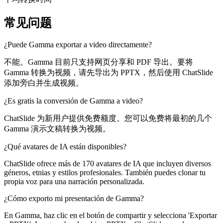
常见问题
¿Puede Gamma exportar a video directamente?
不能。Gamma 目前只支持网页分享和 PDF 导出。要将
Gamma 转换为视频，请先导出为 PPTX，然后使用 ChatSlide
添加旁白并生成视频。
¿Es gratis la conversión de Gamma a video?
ChatSlide 为新用户提供免费额度。您可以免费将最初的几个
Gamma 演示文稿转换为视频。
¿Qué avatares de IA están disponibles?
ChatSlide ofrece más de 170 avatares de IA que incluyen diversos
géneros, etnias y estilos profesionales. También puedes clonar tu
propia voz para una narración personalizada.
¿Cómo exporto mi presentación de Gamma?
En Gamma, haz clic en el botón de compartir y selecciona 'Exportar