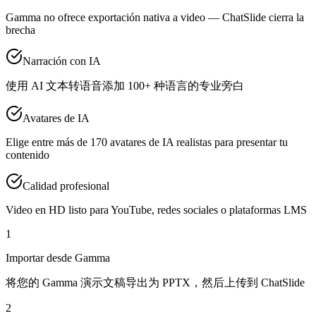
Gamma no ofrece exportación nativa a video — ChatSlide cierra la
brecha
Narración con IA
使用 AI 文本转语音添加 100+ 种语言的专业旁白
Avatares de IA
Elige entre más de 170 avatares de IA realistas para presentar tu
contenido
Calidad profesional
Video en HD listo para YouTube, redes sociales o plataformas LMS
1
Importar desde Gamma
将您的 Gamma 演示文稿导出为 PPTX，然后上传到 ChatSlide
2