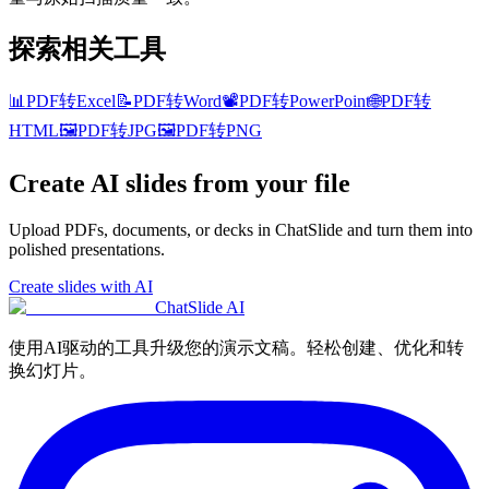
探索相关工具
📊
PDF转Excel
📝
PDF转Word
📽️
PDF转PowerPoint
🌐
PDF转
HTML
🖼️
PDF转JPG
🖼️
PDF转PNG
Create AI slides from your file
Upload PDFs, documents, or decks in ChatSlide and turn them into
polished presentations.
Create slides with AI
ChatSlide AI
使用AI驱动的工具升级您的演示文稿。轻松创建、优化和转
换幻灯片。