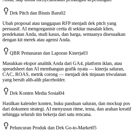
Dek Pitch dan Bisnis Baru
02
Ubah proposal atau tanggapan RFP menjadi dek pitch yang
persuasif. AI mengorganisir cerita di sekitar masalah klien,
pendekatan Anda, studi kasus, dan harga, semuanya disesuaikan
dengan kit merek atau agensi Anda.
QBR Pemasaran dan Laporan Kinerja
03
Masukkan ekspor analitik Anda dari GA4, platform iklan, atau
spreadsheet dan AI membangun grafik nyata — kinerja saluran,
CAC, ROAS, metrik corong — menjadi dek tinjauan triwulanan
yang bersih alih-alih placeholder.
Dek Konten Media Sosial
04
Hasilkan kalender konten, buku panduan saluran, dan mockup pos
dari dokumen strategi. AI menyusun ritme, tema, dan arahan kreatif
sehingga seluruh tim bekerja dari satu rencana.
Peluncuran Produk dan Dek Go-to-Market
05