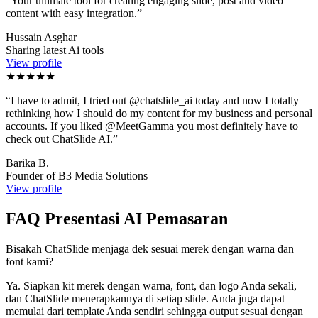
“
Your ultimate tool for creating engaging slide, post and video
content with easy integration.
”
Hussain Asghar
Sharing latest Ai tools
View profile
★★★★★
“
I have to admit, I tried out @chatslide_ai today and now I totally
rethinking how I should do my content for my business and personal
accounts. If you liked @MeetGamma you most definitely have to
check out ChatSlide AI.
”
Barika B.
Founder of B3 Media Solutions
View profile
FAQ Presentasi AI Pemasaran
Bisakah ChatSlide menjaga dek sesuai merek dengan warna dan
font kami?
Ya. Siapkan kit merek dengan warna, font, dan logo Anda sekali,
dan ChatSlide menerapkannya di setiap slide. Anda juga dapat
memulai dari template Anda sendiri sehingga output sesuai dengan