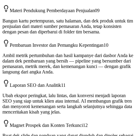
Materi Pendukung Pemberdayaan Penjualan
09
Bangun kartu pertempuran, satu halaman, dan dek produk untuk tim
penjualan dari materi sumber pemasaran Anda, tetap konsisten
dengan pesan dan diperbarui di folder tim bersama.
Pembaruan Investor dan Pemangku Kepentingan
10
Ambil metrik pertumbuhan dan hasil kampanye dari dasbor Anda ke
dalam dek pembaruan yang bersih — pipeline yang bersumber dari
pemasaran, metrik merek, dan kemenangan kunci — dengan grafik
langsung dari angka Anda.
Laporan SEO dan Analitik
11
Ubah ekspor peringkat, lalu lintas, dan konversi menjadi laporan
SEO yang siap untuk klien atau internal. AI membangun grafik tren
dan menyoroti kemenangan serta langkah selanjutnya sehingga data
menceritakan kisah yang jelas.
Magnet Prospek dan Konten Terkunci
12
Buat dek slide dan panduan yang dapat diunduh dan dipoles sebagai