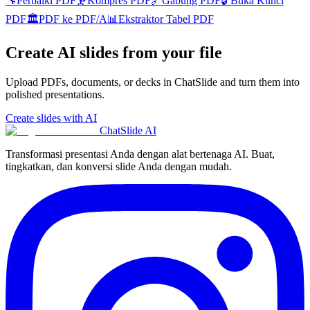
🔧
Perbaiki PDF
🗜️
Kompres PDF
🔗
Gabung PDF
🔓
Buka Kunci
PDF
🏛️
PDF ke PDF/A
📊
Ekstraktor Tabel PDF
Create AI slides from your file
Upload PDFs, documents, or decks in ChatSlide and turn them into
polished presentations.
Create slides with AI
ChatSlide AI
Transformasi presentasi Anda dengan alat bertenaga AI. Buat,
tingkatkan, dan konversi slide Anda dengan mudah.