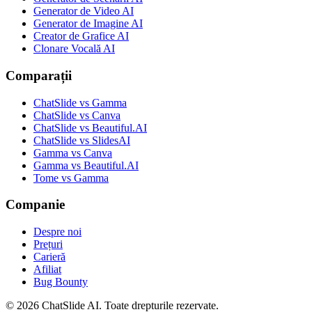
Generator de Video AI
Generator de Imagine AI
Creator de Grafice AI
Clonare Vocală AI
Comparații
ChatSlide vs Gamma
ChatSlide vs Canva
ChatSlide vs Beautiful.AI
ChatSlide vs SlidesAI
Gamma vs Canva
Gamma vs Beautiful.AI
Tome vs Gamma
Companie
Despre noi
Prețuri
Carieră
Afiliat
Bug Bounty
© 2026 ChatSlide AI. Toate drepturile rezervate.