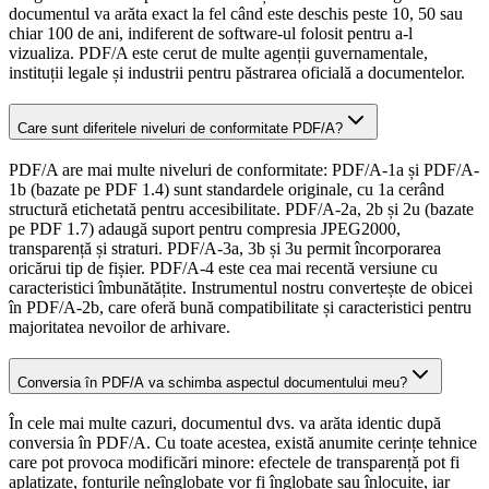
documentul va arăta exact la fel când este deschis peste 10, 50 sau
chiar 100 de ani, indiferent de software-ul folosit pentru a-l
vizualiza. PDF/A este cerut de multe agenții guvernamentale,
instituții legale și industrii pentru păstrarea oficială a documentelor.
Care sunt diferitele niveluri de conformitate PDF/A?
PDF/A are mai multe niveluri de conformitate: PDF/A-1a și PDF/A-
1b (bazate pe PDF 1.4) sunt standardele originale, cu 1a cerând
structură etichetată pentru accesibilitate. PDF/A-2a, 2b și 2u (bazate
pe PDF 1.7) adaugă suport pentru compresia JPEG2000,
transparență și straturi. PDF/A-3a, 3b și 3u permit încorporarea
oricărui tip de fișier. PDF/A-4 este cea mai recentă versiune cu
caracteristici îmbunătățite. Instrumentul nostru convertește de obicei
în PDF/A-2b, care oferă bună compatibilitate și caracteristici pentru
majoritatea nevoilor de arhivare.
Conversia în PDF/A va schimba aspectul documentului meu?
În cele mai multe cazuri, documentul dvs. va arăta identic după
conversia în PDF/A. Cu toate acestea, există anumite cerințe tehnice
care pot provoca modificări minore: efectele de transparență pot fi
aplatizate, fonturile neînglobate vor fi înglobate sau înlocuite, iar