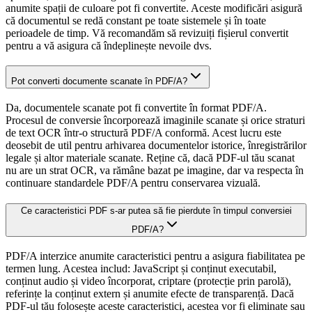
anumite spații de culoare pot fi convertite. Aceste modificări asigură
că documentul se redă constant pe toate sistemele și în toate
perioadele de timp. Vă recomandăm să revizuiți fișierul convertit
pentru a vă asigura că îndeplinește nevoile dvs.
Pot converti documente scanate în PDF/A?
Da, documentele scanate pot fi convertite în format PDF/A.
Procesul de conversie încorporează imaginile scanate și orice straturi
de text OCR într-o structură PDF/A conformă. Acest lucru este
deosebit de util pentru arhivarea documentelor istorice, înregistrărilor
legale și altor materiale scanate. Reține că, dacă PDF-ul tău scanat
nu are un strat OCR, va rămâne bazat pe imagine, dar va respecta în
continuare standardele PDF/A pentru conservarea vizuală.
Ce caracteristici PDF s-ar putea să fie pierdute în timpul conversiei
PDF/A?
PDF/A interzice anumite caracteristici pentru a asigura fiabilitatea pe
termen lung. Acestea includ: JavaScript și conținut executabil,
conținut audio și video încorporat, criptare (protecție prin parolă),
referințe la conținut extern și anumite efecte de transparență. Dacă
PDF-ul tău folosește aceste caracteristici, acestea vor fi eliminate sau