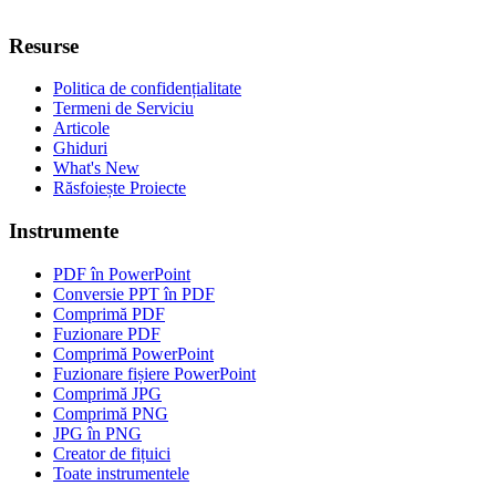
Resurse
Politica de confidențialitate
Termeni de Serviciu
Articole
Ghiduri
What's New
Răsfoiește Proiecte
Instrumente
PDF în PowerPoint
Conversie PPT în PDF
Comprimă PDF
Fuzionare PDF
Comprimă PowerPoint
Fuzionare fișiere PowerPoint
Comprimă JPG
Comprimă PNG
JPG în PNG
Creator de fițuici
Toate instrumentele