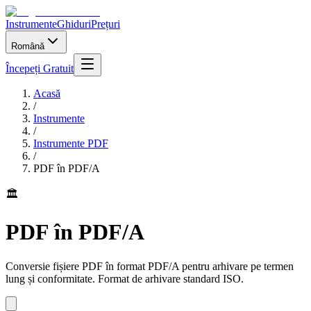
Instrumente
Ghiduri
Prețuri
Română
Începeți Gratuit
Acasă
/
Instrumente
/
Instrumente PDF
/
PDF în PDF/A
🏛️
PDF în PDF/A
Conversie fișiere PDF în format PDF/A pentru arhivare pe termen
lung și conformitate. Format de arhivare standard ISO.