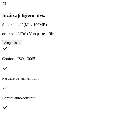
🏛️
Încărcați fișierul dvs.
Suportă: .pdf (Max 100MB)
or press ⌘/Ctrl+V to paste a file
Alege fișier
Conform ISO 19005
Păstrare pe termen lung
Format auto-conținut