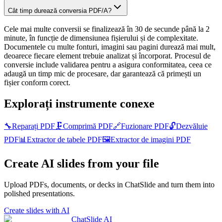
Cât timp durează conversia PDF/A?
Cele mai multe conversii se finalizează în 30 de secunde până la 2
minute, în funcție de dimensiunea fișierului și de complexitate.
Documentele cu multe fonturi, imagini sau pagini durează mai mult,
deoarece fiecare element trebuie analizat și încorporat. Procesul de
conversie include validarea pentru a asigura conformitatea, ceea ce
adaugă un timp mic de procesare, dar garantează că primești un
fișier conform corect.
Explorați instrumente conexe
🔧
Reparați PDF
🗜️
Comprimă PDF
🔗
Fuzionare PDF
🔓
Dezvăluie
PDF
📊
Extractor de tabele PDF
🖼️
Extractor de imagini PDF
Create AI slides from your file
Upload PDFs, documents, or decks in ChatSlide and turn them into
polished presentations.
Create slides with AI
ChatSlide AI