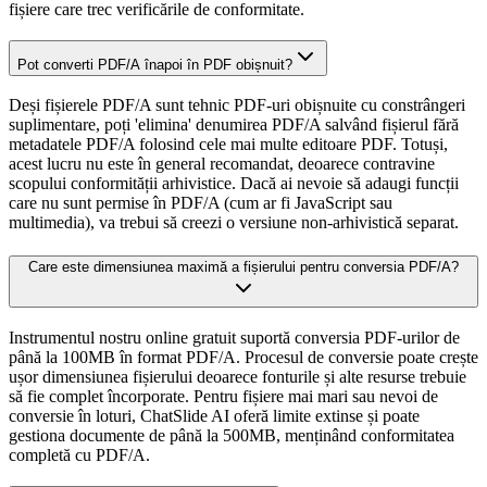
fișiere care trec verificările de conformitate.
Pot converti PDF/A înapoi în PDF obișnuit?
Deși fișierele PDF/A sunt tehnic PDF-uri obișnuite cu constrângeri
suplimentare, poți 'elimina' denumirea PDF/A salvând fișierul fără
metadatele PDF/A folosind cele mai multe editoare PDF. Totuși,
acest lucru nu este în general recomandat, deoarece contravine
scopului conformității arhivistice. Dacă ai nevoie să adaugi funcții
care nu sunt permise în PDF/A (cum ar fi JavaScript sau
multimedia), va trebui să creezi o versiune non-arhivistică separat.
Care este dimensiunea maximă a fișierului pentru conversia PDF/A?
Instrumentul nostru online gratuit suportă conversia PDF-urilor de
până la 100MB în format PDF/A. Procesul de conversie poate crește
ușor dimensiunea fișierului deoarece fonturile și alte resurse trebuie
să fie complet încorporate. Pentru fișiere mai mari sau nevoi de
conversie în loturi, ChatSlide AI oferă limite extinse și poate
gestiona documente de până la 500MB, menținând conformitatea
completă cu PDF/A.