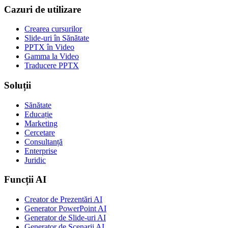
Cazuri de utilizare
Crearea cursurilor
Slide-uri în Sănătate
PPTX în Video
Gamma la Video
Traducere PPTX
Soluții
Sănătate
Educație
Marketing
Cercetare
Consultanță
Enterprise
Juridic
Funcții AI
Creator de Prezentări AI
Generator PowerPoint AI
Generator de Slide-uri AI
Generator de Scenarii AI