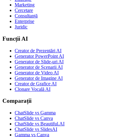
Marketing
Cercetare
Consultanță
Enterprise
Juridic
Funcții AI
Creator de Prezentări AI
Generator PowerPoint AI
Generator de Slide-uri AI
Generator de Scenarii AI
Generator de Video AI
Generator de Imagine AI
Creator de Grafice AI
Clonare Vocală AI
Comparații
ChatSlide vs Gamma
ChatSlide vs Canva
ChatSlide vs Beautiful.AI
ChatSlide vs SlidesAI
Gamma vs Canva