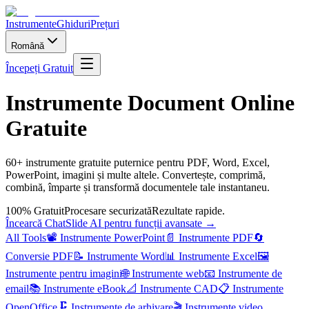
Instrumente
Ghiduri
Prețuri
Română
Începeți Gratuit
Instrumente Document Online
Gratuite
60+ instrumente gratuite puternice pentru PDF, Word, Excel,
PowerPoint, imagini și multe altele. Convertește, comprimă,
combină, împarte și transformă documentele tale instantaneu.
100% Gratuit
Procesare securizată
Rezultate rapide.
Încearcă ChatSlide AI pentru funcții avansate →
All Tools
📽️
Instrumente PowerPoint
📄
Instrumente PDF
🔄
Conversie PDF
📝
Instrumente Word
📊
Instrumente Excel
🖼️
Instrumente pentru imagini
🌐
Instrumente web
📧
Instrumente de
email
📚
Instrumente eBook
📐
Instrumente CAD
📋
Instrumente
OpenOffice
🗜️
Instrumente de arhivare
🎬
Instrumente video