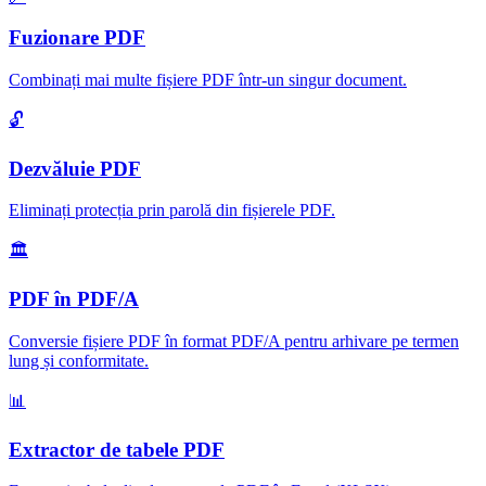
Fuzionare PDF
Combinați mai multe fișiere PDF într-un singur document
.
🔓
Dezvăluie PDF
Eliminați protecția prin parolă din fișierele PDF
.
🏛️
PDF în PDF/A
Conversie fișiere PDF în format PDF/A pentru arhivare pe termen
lung și conformitate
.
📊
Extractor de tabele PDF