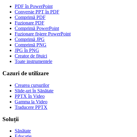
PDF în PowerPoint
Conversie PPT în PDF
Comprimă PDF
Fuzionare PDF
Comprimă PowerPoint
Fuzionare fișiere PowerPoint
Comprimă JPG
Comprimă PNG
JPG în PNG
Creator de fițuici
Toate instrumentele
Cazuri de utilizare
Crearea cursurilor
Slide-uri în Sănătate
PPTX în Video
Gamma la Video
Traducere PPTX
Soluții
Sănătate
Educație