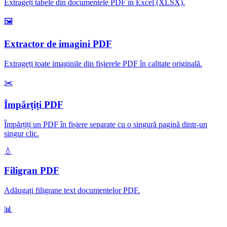
Extrageți tabele din documentele PDF în Excel (XLSX)
.
🖼️
Extractor de imagini PDF
Extrageți toate imaginile din fișierele PDF în calitate originală
.
✂️
Împărțiți PDF
Împărțiți un PDF în fișiere separate cu o singură pagină dintr-un
singur clic
.
💧
Filigran PDF
Adăugați filigrane text documentelor PDF
.
📊