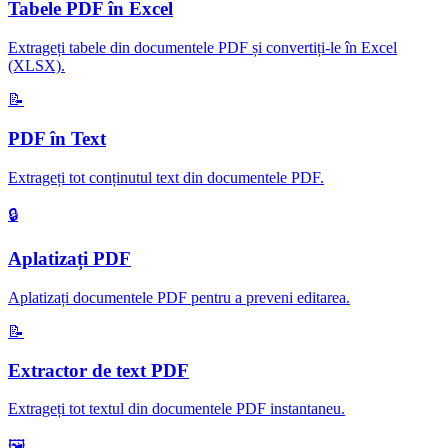
Tabele PDF în Excel
Extrageți tabele din documentele PDF și convertiți-le în Excel
(XLSX)
.
📝
PDF în Text
Extrageți tot conținutul text din documentele PDF
.
🔒
Aplatizați PDF
Aplatizați documentele PDF pentru a preveni editarea
.
📝
Extractor de text PDF
Extrageți tot textul din documentele PDF instantaneu
.
🖼️