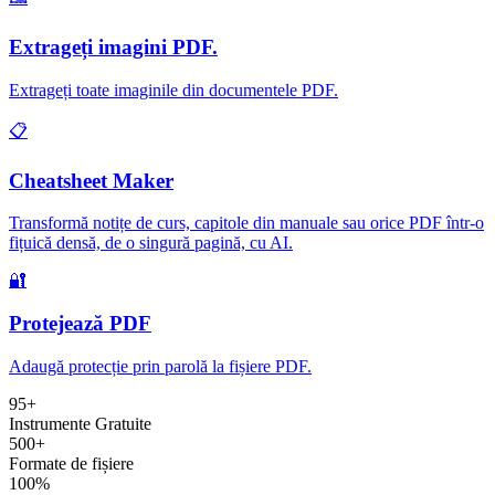
Extrageți imagini PDF.
Extrageți toate imaginile din documentele PDF
.
📋
Cheatsheet Maker
Transformă notițe de curs, capitole din manuale sau orice PDF într-o
fițuică densă, de o singură pagină, cu AI
.
🔐
Protejează PDF
Adaugă protecție prin parolă la fișiere PDF
.
95
+
Instrumente Gratuite
500+
Formate de fișiere
100%