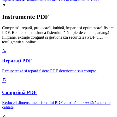
📄
Instrumente PDF
Comprimă, repară, protejează, îmbină, împarte și optimizează fișiere
PDF. Reduce dimensiunea fișierului fără a pierde calitate, adaugă
filigrane, extrage conținut și gestionează securitatea PDF-ului —
totul gratuit și online.
🔧
Reparați PDF
Recuperează și repară fișiere PDF deteriorate sau corupte
.
🗜️
Comprimă PDF
Reduceți dimensiunea fișierului PDF cu până la 90% fără a pierde
calitate
.
🔗