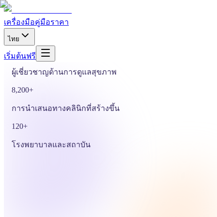
หรือวางไฟล์ PDF, DOCX หรือ PPTX เพื่อเริ่มจากไฟล์ของ
คุณเอง
เครื่องมือ
คู่มือ
ราคา
ดูกรณีการใช้งาน
ไทย
5,000+
เริ่มต้นฟรี
ผู้เชี่ยวชาญด้านการดูแลสุขภาพ
8,200+
การนำเสนอทางคลินิกที่สร้างขึ้น
120+
โรงพยาบาลและสถาบัน