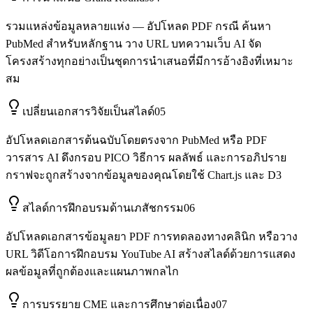
รวมแหล่งข้อมูลหลายแห่ง — อัปโหลด PDF กรณี ค้นหา
PubMed สำหรับหลักฐาน วาง URL บทความเว็บ AI จัด
โครงสร้างทุกอย่างเป็นชุดการนำเสนอที่มีการอ้างอิงที่เหมาะ
สม
เปลี่ยนเอกสารวิจัยเป็นสไลด์
05
อัปโหลดเอกสารต้นฉบับโดยตรงจาก PubMed หรือ PDF
วารสาร AI ดึงกรอบ PICO วิธีการ ผลลัพธ์ และการอภิปราย
กราฟจะถูกสร้างจากข้อมูลของคุณโดยใช้ Chart.js และ D3
สไลด์การฝึกอบรมด้านเภสัชกรรม
06
อัปโหลดเอกสารข้อมูลยา PDF การทดลองทางคลินิก หรือวาง
URL วิดีโอการฝึกอบรม YouTube AI สร้างสไลด์ด้วยการแสดง
ผลข้อมูลที่ถูกต้องและแผนภาพกลไก
การบรรยาย CME และการศึกษาต่อเนื่อง
07