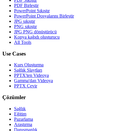
PDF Sıkıştır
PDF Birleştir
PowerPoint Sıkıştır
PowerPoint Dosyalarını Birleştir
JPG sıkıştır
PNG sıkıştır
JPG PNG dönüştürücü
Kopya kağıdı oluşturucu
All Tools
Use Cases
Kurs Oluşturma
Sağlık Slaytları
PPTX'ten Videoya
Gamma'dan Videoya
PPTX Çevir
Çözümler
Sağlık
Eğitim
Pazarlama
Araştırma
Danışmanlık