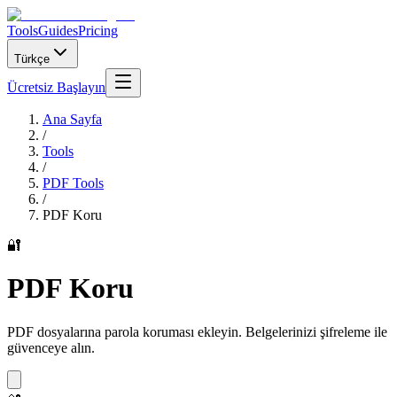
Tools
Guides
Pricing
Türkçe
Ücretsiz Başlayın
Ana Sayfa
/
Tools
/
PDF Tools
/
PDF Koru
🔐
PDF Koru
PDF dosyalarına parola koruması ekleyin. Belgelerinizi şifreleme ile
güvenceye alın.