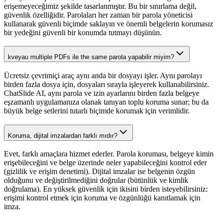
erişemeyeceğimiz şekilde tasarlanmıştır. Bu bir sınırlama değil,
güvenlik özelliğidir. Parolaları her zaman bir parola yöneticisi
kullanarak güvenli biçimde saklayın ve önemli belgelerin korumasız
bir yedeğini güvenli bir konumda tutmayı düşünün.
kveyau multiple PDFs ile the same parola yapabilir miyim?
Ücretsiz çevrimiçi araç aynı anda bir dosyayı işler. Aynı parolayı
birden fazla dosya için, dosyaları sırayla işleyerek kullanabilirsiniz.
ChatSlide AI, aynı parola ve izin ayarlarını birden fazla belgeye
eşzamanlı uygulamanıza olanak tanıyan toplu koruma sunar; bu da
büyük belge setlerini tutarlı biçimde korumak için verimlidir.
Koruma, dijital imzalardan farklı mıdır?
Evet, farklı amaçlara hizmet ederler. Parola koruması, belgeye kimin
erişebileceğini ve belge üzerinde neler yapabileceğini kontrol eder
(gizlilik ve erişim denetimi). Dijital imzalar ise belgenin özgün
olduğunu ve değiştirilmediğini doğrular (bütünlük ve kimlik
doğrulama). En yüksek güvenlik için ikisini birden isteyebilirsiniz:
erişimi kontrol etmek için koruma ve özgünlüğü kanıtlamak için
imza.