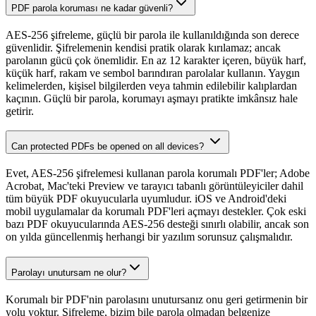
PDF parola koruması ne kadar güvenli?
AES-256 şifreleme, güçlü bir parola ile kullanıldığında son derece
güvenlidir. Şifrelemenin kendisi pratik olarak kırılamaz; ancak
parolanın gücü çok önemlidir. En az 12 karakter içeren, büyük harf,
küçük harf, rakam ve sembol barındıran parolalar kullanın. Yaygın
kelimelerden, kişisel bilgilerden veya tahmin edilebilir kalıplardan
kaçının. Güçlü bir parola, korumayı aşmayı pratikte imkânsız hale
getirir.
Can protected PDFs be opened on all devices?
Evet, AES-256 şifrelemesi kullanan parola korumalı PDF'ler; Adobe
Acrobat, Mac'teki Preview ve tarayıcı tabanlı görüntüleyiciler dahil
tüm büyük PDF okuyucularla uyumludur. iOS ve Android'deki
mobil uygulamalar da korumalı PDF'leri açmayı destekler. Çok eski
bazı PDF okuyucularında AES-256 desteği sınırlı olabilir, ancak son
on yılda güncellenmiş herhangi bir yazılım sorunsuz çalışmalıdır.
Parolayı unutursam ne olur?
Korumalı bir PDF'nin parolasını unutursanız onu geri getirmenin bir
yolu yoktur. Şifreleme, bizim bile parola olmadan belgenize