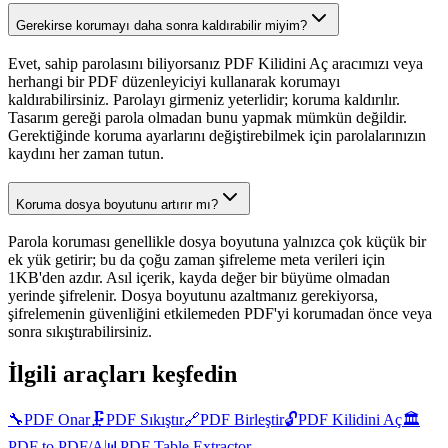
Gerekirse korumayı daha sonra kaldırabilir miyim?
Evet, sahip parolasını biliyorsanız PDF Kilidini Aç aracımızı veya
herhangi bir PDF düzenleyiciyi kullanarak korumayı
kaldırabilirsiniz. Parolayı girmeniz yeterlidir; koruma kaldırılır.
Tasarım gereği parola olmadan bunu yapmak mümkün değildir.
Gerektiğinde koruma ayarlarını değiştirebilmek için parolalarınızın
kaydını her zaman tutun.
Koruma dosya boyutunu artırır mı?
Parola koruması genellikle dosya boyutuna yalnızca çok küçük bir
ek yük getirir; bu da çoğu zaman şifreleme meta verileri için
1KB'den azdır. Asıl içerik, kayda değer bir büyüme olmadan
yerinde şifrelenir. Dosya boyutunu azaltmanız gerekiyorsa,
şifrelemenin güvenliğini etkilemeden PDF'yi korumadan önce veya
sonra sıkıştırabilirsiniz.
İlgili araçları keşfedin
🔧
PDF Onar
🗜️
PDF Sıkıştır
🔗
PDF Birleştir
🔓
PDF Kilidini Aç
🏛️
PDF to PDF/A
📊
PDF Table Extractor