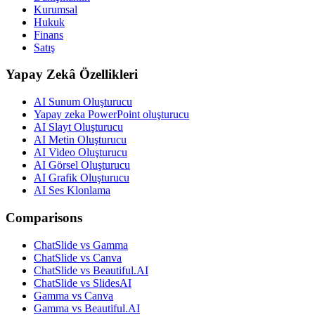
Kurumsal
Hukuk
Finans
Satış
Yapay Zekâ Özellikleri
AI Sunum Oluşturucu
Yapay zeka PowerPoint oluşturucu
AI Slayt Oluşturucu
AI Metin Oluşturucu
AI Video Oluşturucu
AI Görsel Oluşturucu
AI Grafik Oluşturucu
AI Ses Klonlama
Comparisons
ChatSlide vs Gamma
ChatSlide vs Canva
ChatSlide vs Beautiful.AI
ChatSlide vs SlidesAI
Gamma vs Canva
Gamma vs Beautiful.AI