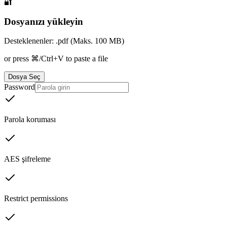
🔐
Dosyanızı yükleyin
Desteklenenler: .pdf (Maks. 100 MB)
or press ⌘/Ctrl+V to paste a file
Dosya Seç
Password
Parola koruması
AES şifreleme
Restrict permissions