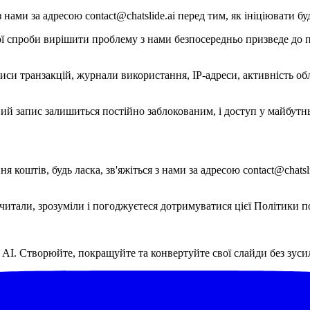
з нами за адресою contact@chatslide.ai перед тим, як ініціювати 
 спроби вирішити проблему з нами безпосередньо призведе до по
иси транзакцій, журнали використання, IP-адреси, активність об
ий запис залишиться постійно заблокованим, і доступ у майбутнь
коштів, будь ласка, зв'яжіться з нами за адресою contact@chatsli
читали, зрозуміли і погоджуєтеся дотримуватися цієї Політики 
і AI. Створюйте, покращуйте та конвертуйте свої слайди без зуси