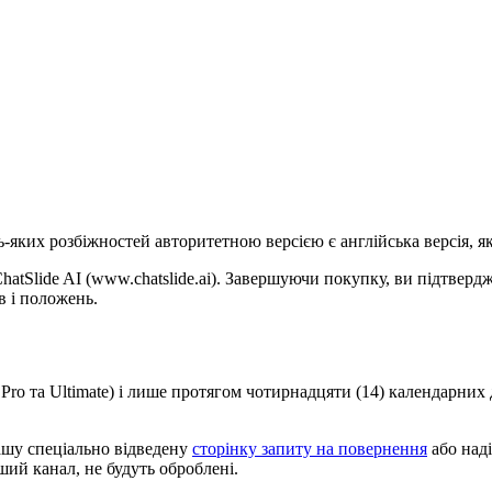
ь-яких розбіжностей авторитетною версією є англійська версія, я
hatSlide AI (www.chatslide.ai). Завершуючи покупку, ви підтверд
 і положень.
Pro та Ultimate) і лише протягом чотирнадцяти (14) календарних
ашу спеціально відведену
сторінку запиту на повернення
або наді
нший канал, не будуть оброблені.