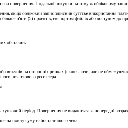
ит на повернення. Подальші покупки на тому ж обліковому запис
ення, якщо обліковий запис здійснив суттєве використання плат
 більше п'яти (5) проектів, експортом файлів або доступом до пр
них обставин:
 або викупів на сторонніх ринках (включаючи, але не обмежуючис
вашого початкового реселлера.
я
хунковий період. Повернення не видаються за попередні розрах
ише на повну суму найостаннішого чека.