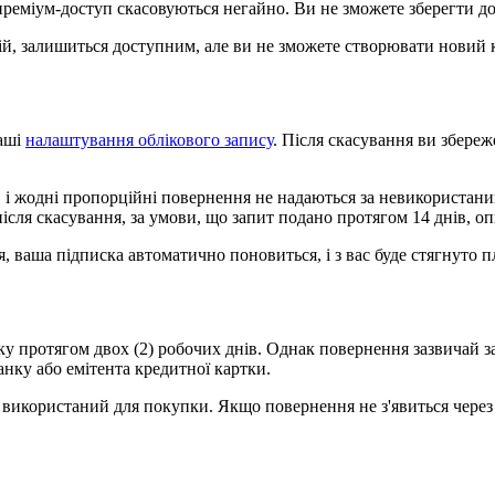
а преміум-доступ скасовуються негайно. Ви не зможете зберегти д
ій, залишиться доступним, але ви не зможете створювати новий
ваші
налаштування облікового запису
. Після скасування ви збере
, і жодні пропорційні повернення не надаються за невикористани
ісля скасування, за умови, що запит подано протягом 14 днів, опи
, ваша підписка автоматично поновиться, і з вас буде стягнуто 
 протягом двох (2) робочих днів. Однак повернення зазвичай зай
анку або емітента кредитної картки.
використаний для покупки. Якщо повернення не з'явиться через 1