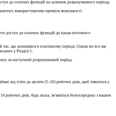
оступ до платних функцій на залишок розрахункового періоду.
 контент, використовуючи преміум можливості.
жете доступ до платних функцій до кінця поточного
й час, що залишився в платіжному періоді. Однак ви все ще
саних у Розділі 1.
плату за наступний розрахунковий період.
має від п'яти до десяти (5–10) робочих днів, щоб з'явитися у
0 робочих днів, будь ласка, зв'яжіться безпосередньо з вашим