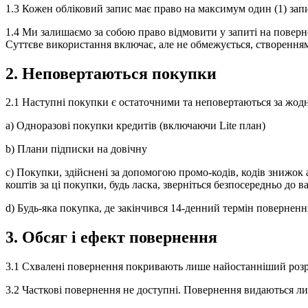
1.3 Кожен обліковий запис має право на максимум один (1) зап
1.4 Ми залишаємо за собою право відмовити у запиті на поверн
Суттєве використання включає, але не обмежується, створенням
2. Неповертаються покупки
2.1 Наступні покупки є остаточними та неповертаються за жод
a) Одноразові покупки кредитів (включаючи Lite план)
b) Плани підписки на довічну
c) Покупки, здійснені за допомогою промо-кодів, кодів знижок
коштів за ці покупки, будь ласка, зверніться безпосередньо до 
d) Будь-яка покупка, де закінчився 14-денний термін поверненн
3. Обсяг і ефект повернення
3.1 Схвалені повернення покривають лише найостанніший розра
3.2 Часткові повернення не доступні. Повернення видаються л