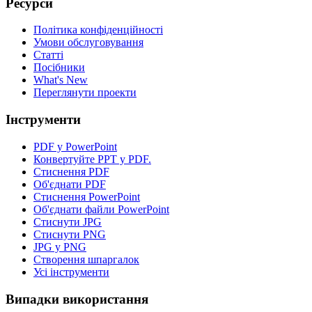
Ресурси
Політика конфіденційності
Умови обслуговування
Статті
Посібники
What's New
Переглянути проекти
Інструменти
PDF у PowerPoint
Конвертуйте PPT у PDF.
Стиснення PDF
Об'єднати PDF
Стиснення PowerPoint
Об'єднати файли PowerPoint
Стиснути JPG
Стиснути PNG
JPG у PNG
Створення шпаргалок
Усі інструменти
Випадки використання