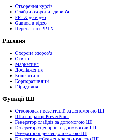
Створення курсів
Слайди охорони здоров'я
PPTX до відео
Gamma в відео
Перекласти PPTX
Рішення
Охорона здоров'я
Освіта
Маркетинг
Дослідження
Консалтинг
Корпоративний
Юридична
Функції ШІ
Створювач презентацій за допомогою ШІ
ШІ-генератор PowerPoint
Генератор слайдів за допомогою ШІ
Генератор сценаріїв за допомогою ШІ
Генератор відео за допомогою ШІ
Генератор зображень за допомогою ШІ