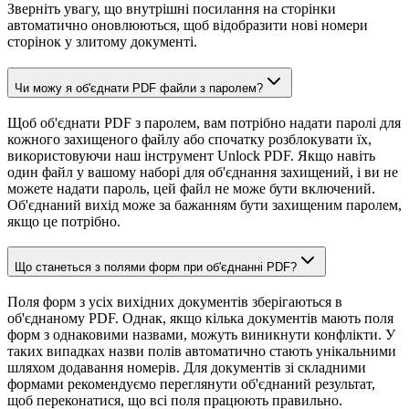
Зверніть увагу, що внутрішні посилання на сторінки
автоматично оновлюються, щоб відобразити нові номери
сторінок у злитому документі.
Чи можу я об'єднати PDF файли з паролем?
Щоб об'єднати PDF з паролем, вам потрібно надати паролі для
кожного захищеного файлу або спочатку розблокувати їх,
використовуючи наш інструмент Unlock PDF. Якщо навіть
один файл у вашому наборі для об'єднання захищений, і ви не
можете надати пароль, цей файл не може бути включений.
Об'єднаний вихід може за бажанням бути захищеним паролем,
якщо це потрібно.
Що станеться з полями форм при об'єднанні PDF?
Поля форм з усіх вихідних документів зберігаються в
об'єднаному PDF. Однак, якщо кілька документів мають поля
форм з однаковими назвами, можуть виникнути конфлікти. У
таких випадках назви полів автоматично стають унікальними
шляхом додавання номерів. Для документів зі складними
формами рекомендуємо переглянути об'єднаний результат,
щоб переконатися, що всі поля працюють правильно.