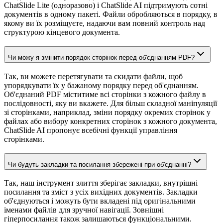
ChatSlide Lite (одноразово) і ChatSlide AI підтримують сотні
документів в одному пакеті. Файли обробляються в порядку, в
якому ви їх розміщуєте, надаючи вам повний контроль над
структурою кінцевого документа.
Чи можу я змінити порядок сторінок перед об'єднанням PDF?
Так, ви можете перетягувати та скидати файли, щоб
упорядкувати їх у бажаному порядку перед об'єднанням.
Об'єднаний PDF міститиме всі сторінки з кожного файлу в
послідовності, яку ви вкажете. Для більш складної маніпуляції
зі сторінками, наприклад, зміни порядку окремих сторінок у
файлах або вибору конкретних сторінок з кожного документа,
ChatSlide AI пропонує всебічні функції управління
сторінками.
Чи будуть закладки та посилання збережені при об'єднанні?
Так, наш інструмент злиття зберігає закладки, внутрішні
посилання та зміст з усіх вихідних документів. Закладки
об'єднуються і можуть бути вкладені під оригінальними
іменами файлів для зручної навігації. Зовнішні
гіперпосилання також залишаються функціональними.