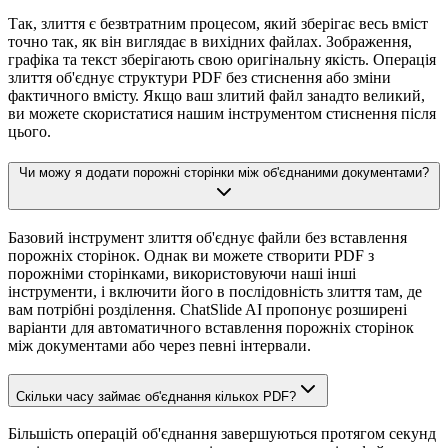
Так, злиття є безвтратним процесом, який зберігає весь вміст
точно так, як він виглядає в вихідних файлах. Зображення,
графіка та текст зберігають свою оригінальну якість. Операція
злиття об'єднує структури PDF без стиснення або зміни
фактичного вмісту. Якщо ваш злитий файл занадто великий,
ви можете скористатися нашим інструментом стиснення після
цього.
Чи можу я додати порожні сторінки між об'єднаними документами?
Базовий інструмент злиття об'єднує файли без вставлення
порожніх сторінок. Однак ви можете створити PDF з
порожніми сторінками, використовуючи наші інші
інструменти, і включити його в послідовність злиття там, де
вам потрібні розділення. ChatSlide AI пропонує розширені
варіанти для автоматичного вставлення порожніх сторінок
між документами або через певні інтервали.
Скільки часу займає об'єднання кількох PDF?
Більшість операцій об'єднання завершуються протягом секунд