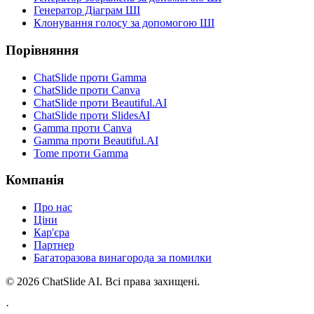
Генератор Діаграм ШІ
Клонування голосу за допомогою ШІ
Порівняння
ChatSlide проти Gamma
ChatSlide проти Canva
ChatSlide проти Beautiful.AI
ChatSlide проти SlidesAI
Gamma проти Canva
Gamma проти Beautiful.AI
Tome проти Gamma
Компанія
Про нас
Ціни
Кар'єра
Партнер
Багаторазова винагорода за помилки
© 2026 ChatSlide AI. Всі права захищені.
·