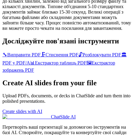
до кількох хвилин, залежно від загального розміру файлу та
кількості документів. Типове об'єднання 5-10 стандартних
документів займає близько 15-30 секунд. Великі операції з
багатьма файлами або складними документами можуть
зайняти більше часу. Процес повністю автоматизований, тому
ви можете просто чекати на посилання для завантаження.
Досліджуйте пов'язані інструменти
🔧
Виправити PDF
🗜️
Стиснення PDF
🔓
Розблокувати PDF
🏛️
PDF у PDF/A
📊
Екстрактор таблиць PDF
🖼️
Екстрактор
зображень PDF
Create AI slides from your file
Upload PDFs, documents, or decks in ChatSlide and turn them into
polished presentations.
Create slides with AI
ChatSlide AI
Перетворіть ваші презентації за допомогою інструментів на
базі AI. Створюйте, покращуйте та конвертуйте свої слайди