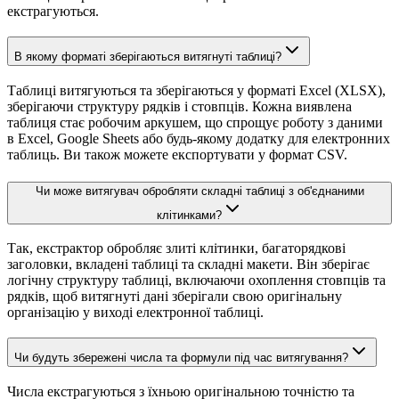
екстрагуються.
В якому форматі зберігаються витягнуті таблиці?
Таблиці витягуються та зберігаються у форматі Excel (XLSX),
зберігаючи структуру рядків і стовпців. Кожна виявлена
таблиця стає робочим аркушем, що спрощує роботу з даними
в Excel, Google Sheets або будь-якому додатку для електронних
таблиць. Ви також можете експортувати у формат CSV.
Чи може витягувач обробляти складні таблиці з об'єднаними
клітинками?
Так, екстрактор обробляє злиті клітинки, багаторядкові
заголовки, вкладені таблиці та складні макети. Він зберігає
логічну структуру таблиці, включаючи охоплення стовпців та
рядків, щоб витягнуті дані зберігали свою оригінальну
організацію у виході електронної таблиці.
Чи будуть збережені числа та формули під час витягування?
Числа екстрагуються з їхньою оригінальною точністю та