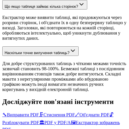
Що якщо таблиця займає кілька сторінок?
Екстрактор може виявити таблиці, які продовжуються через
розриви сторінок, і об'єднати їх в одну безперервну таблицю у
виході. Заголовки, які повторюються на кожній сторінці,
обробляються інтелектуально, щоб уникнути дублювання у
витягнутих даних.
Наскільки точне вилучення таблиць?
Для добре структурованих таблиць з чіткими межами точність
зазвичай становить 98-100%. Безмежні таблиці з послідовним
вирівнюванням стовпців також добре витягуються. Складні
макети з нерегулярними проміжками або вбудованою
графікою можуть іноді вимагати незначних ручних
коригувань у вихідній електронній таблиці.
Досліджуйте пов'язані інструменти
🔧
Виправити PDF
🗜️
Стиснення PDF
🔗
Об'єднати PDF
🔓
Розблокувати PDF
🏛️
PDF у PDF/A
🖼️
Екстрактор зображень