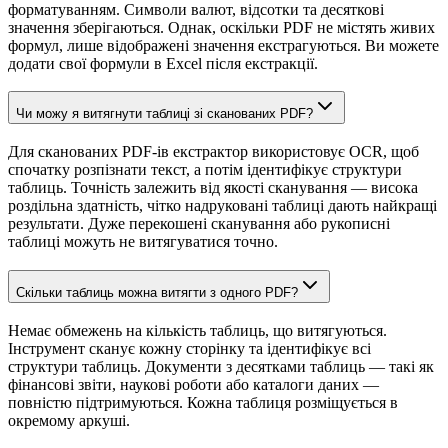
форматуванням. Символи валют, відсотки та десяткові
значення зберігаються. Однак, оскільки PDF не містять живих
формул, лише відображені значення екстрагуються. Ви можете
додати свої формули в Excel після екстракції.
Чи можу я витягнути таблиці зі сканованих PDF?
Для сканованих PDF-ів екстрактор використовує OCR, щоб
спочатку розпізнати текст, а потім ідентифікує структури
таблиць. Точність залежить від якості сканування — висока
роздільна здатність, чітко надруковані таблиці дають найкращі
результати. Дуже перекошені сканування або рукописні
таблиці можуть не витягуватися точно.
Скільки таблиць можна витягти з одного PDF?
Немає обмежень на кількість таблиць, що витягуються.
Інструмент сканує кожну сторінку та ідентифікує всі
структури таблиць. Документи з десятками таблиць — такі як
фінансові звіти, наукові роботи або каталоги даних —
повністю підтримуються. Кожна таблиця розміщується в
окремому аркуші.