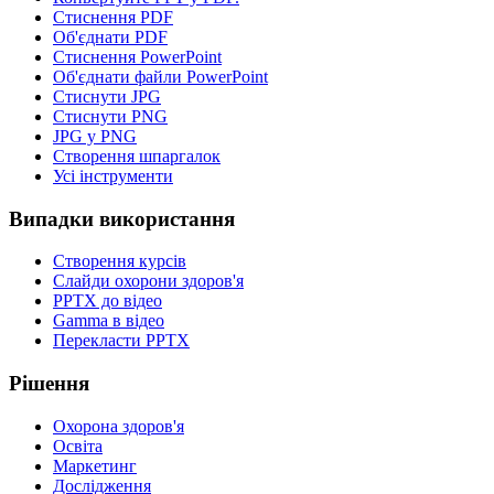
Стиснення PDF
Об'єднати PDF
Стиснення PowerPoint
Об'єднати файли PowerPoint
Стиснути JPG
Стиснути PNG
JPG у PNG
Створення шпаргалок
Усі інструменти
Випадки використання
Створення курсів
Слайди охорони здоров'я
PPTX до відео
Gamma в відео
Перекласти PPTX
Рішення
Охорона здоров'я
Освіта
Маркетинг
Дослідження