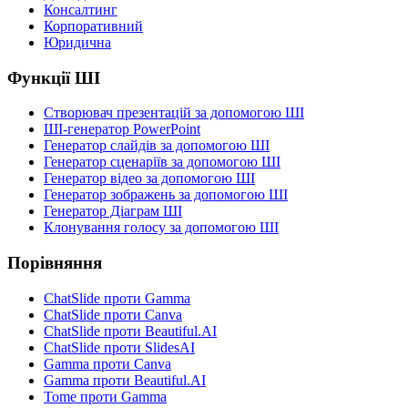
Консалтинг
Корпоративний
Юридична
Функції ШІ
Створювач презентацій за допомогою ШІ
ШІ-генератор PowerPoint
Генератор слайдів за допомогою ШІ
Генератор сценаріїв за допомогою ШІ
Генератор відео за допомогою ШІ
Генератор зображень за допомогою ШІ
Генератор Діаграм ШІ
Клонування голосу за допомогою ШІ
Порівняння
ChatSlide проти Gamma
ChatSlide проти Canva
ChatSlide проти Beautiful.AI
ChatSlide проти SlidesAI
Gamma проти Canva
Gamma проти Beautiful.AI
Tome проти Gamma