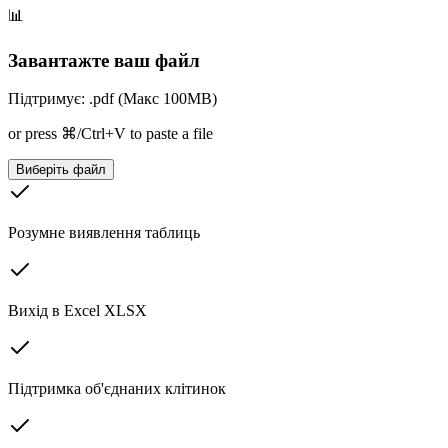
📊
Завантажте ваш файл
Підтримує: .pdf (Макс 100MB)
or press ⌘/Ctrl+V to paste a file
Виберіть файл
Розумне виявлення таблиць
Вихід в Excel XLSX
Підтримка об'єднаних клітинок