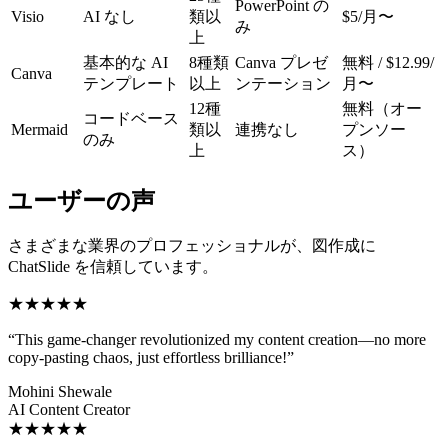
PowerPoint の
Visio
AI なし
類以
$5/月〜
み
上
基本的な AI
8種類
Canva プレゼ
無料 / $12.99/
Canva
テンプレート
以上
ンテーション
月〜
12種
無料（オー
コードベース
Mermaid
類以
連携なし
プンソー
のみ
上
ス）
ユーザーの声
さまざまな業界のプロフェッショナルが、図作成に
ChatSlide を信頼しています。
★★★★★
“
This game-changer revolutionized my content creation—no more
copy-pasting chaos, just effortless brilliance!
”
Mohini Shewale
AI Content Creator
★★★★★