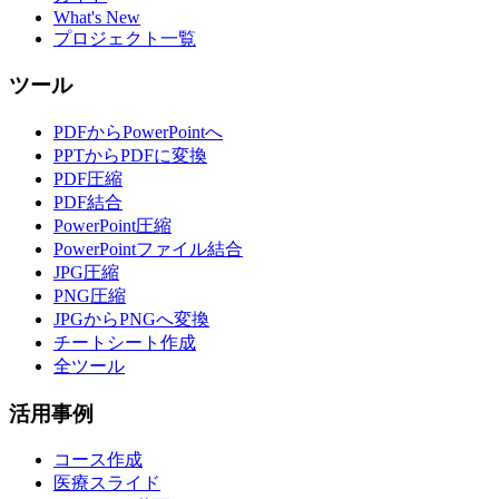
What's New
プロジェクト一覧
ツール
PDFからPowerPointへ
PPTからPDFに変換
PDF圧縮
PDF結合
PowerPoint圧縮
PowerPointファイル結合
JPG圧縮
PNG圧縮
JPGからPNGへ変換
チートシート作成
全ツール
活用事例
コース作成
医療スライド