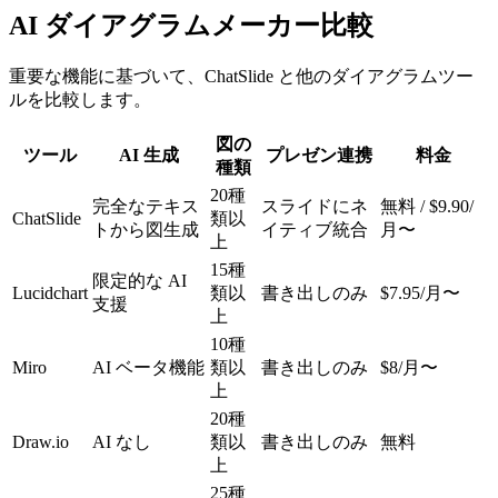
AI ダイアグラムメーカー比較
重要な機能に基づいて、ChatSlide と他のダイアグラムツー
ルを比較します。
図の
ツール
AI 生成
プレゼン連携
料金
種類
20種
完全なテキス
スライドにネ
無料 / $9.90/
ChatSlide
類以
トから図生成
イティブ統合
月〜
上
15種
限定的な AI
Lucidchart
類以
書き出しのみ
$7.95/月〜
支援
上
10種
Miro
AI ベータ機能
類以
書き出しのみ
$8/月〜
上
20種
Draw.io
AI なし
類以
書き出しのみ
無料
上
25種