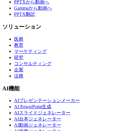
PPTXから動画へ
Gammaから動画へ
PPTX翻訳
ソリューション
医療
教育
マーケティング
研究
コンサルティング
企業
法務
AI機能
AIプレゼンテーションメーカー
AI PowerPoint生成
AIスライドジェネレーター
AI台本ジェネレーター
AI動画ジェネレーター