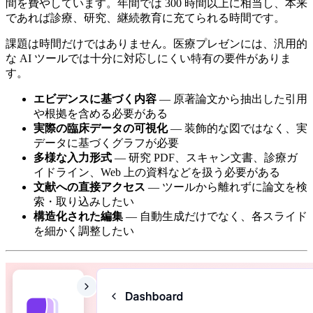
間を費やしています。年間では 300 時間以上に相当し、本来
であれば診療、研究、継続教育に充てられる時間です。
課題は時間だけではありません。医療プレゼンには、汎用的
な AI ツールでは十分に対応しにくい特有の要件がありま
す。
エビデンスに基づく内容
— 原著論文から抽出した引用
や根拠を含める必要がある
実際の臨床データの可視化
— 装飾的な図ではなく、実
データに基づくグラフが必要
多様な入力形式
— 研究 PDF、スキャン文書、診療ガ
イドライン、Web 上の資料などを扱う必要がある
文献への直接アクセス
— ツールから離れずに論文を検
索・取り込みしたい
構造化された編集
— 自動生成だけでなく、各スライド
を細かく調整したい