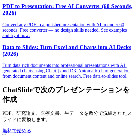
PDF to Presentation: Free AI Converter (60 Seconds,
2026)
Convert any PDF to a polished presentation with AI in under 60
seconds. Free converter — no design skills needed. See examples
and try it now.
Data to Slides: Turn Excel and Charts into AI Decks
(2026)
Turn data-rich documents into professional presentations with AI-
generated charts using Chart.js and D3. Automatic chart generation
from document content and online search. Free data-to-slides tool.
ChatSlideで次のプレゼンテーションを
作成
PDF、研究論文、医療文書、生データを数分で洗練されたス
ライドに変換します。
無料で始める