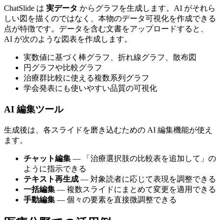
ChatSlide は
実データ
からグラフを生成します。AI がそれら
しい図を描くのではなく、本物のデータ可視化を作成できる
点が特徴です。データを含む文書をアップロードすると、
AI が次のような図表を作成します。
実数値に基づく棒グラフ、折れ線グラフ、散布図
円グラフや比較グラフ
治療群比較に使える複数系列グラフ
学会発表にも使いやすい品質の可視化
AI 編集ツール
生成後は、各スライドを磨き込むための AI 編集機能が使え
ます。
チャット編集
— 「治療選択肢の比較表を追加して」の
ように指示できる
テキスト再生成
— 対象読者に応じて表現を調整できる
一括編集
— 複数スライドにまとめて変更を適用できる
手動編集
— 個々の要素を直接微調整できる