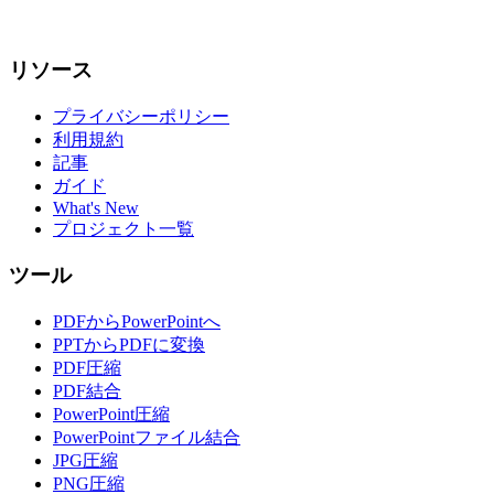
リソース
プライバシーポリシー
利用規約
記事
ガイド
What's New
プロジェクト一覧
ツール
PDFからPowerPointへ
PPTからPDFに変換
PDF圧縮
PDF結合
PowerPoint圧縮
PowerPointファイル結合
JPG圧縮
PNG圧縮