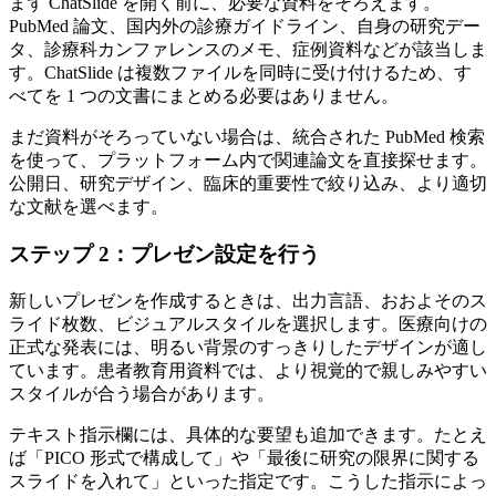
まず ChatSlide を開く前に、必要な資料をそろえます。
PubMed 論文、国内外の診療ガイドライン、自身の研究デー
タ、診療科カンファレンスのメモ、症例資料などが該当しま
す。ChatSlide は複数ファイルを同時に受け付けるため、す
べてを 1 つの文書にまとめる必要はありません。
まだ資料がそろっていない場合は、統合された PubMed 検索
を使って、プラットフォーム内で関連論文を直接探せます。
公開日、研究デザイン、臨床的重要性で絞り込み、より適切
な文献を選べます。
ステップ 2：プレゼン設定を行う
新しいプレゼンを作成するときは、出力言語、おおよそのス
ライド枚数、ビジュアルスタイルを選択します。医療向けの
正式な発表には、明るい背景のすっきりしたデザインが適し
ています。患者教育用資料では、より視覚的で親しみやすい
スタイルが合う場合があります。
テキスト指示欄には、具体的な要望も追加できます。たとえ
ば「PICO 形式で構成して」や「最後に研究の限界に関する
スライドを入れて」といった指定です。こうした指示によっ