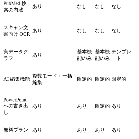
PubMed 検
あり
なし
なし
なし
索の内蔵
スキャン文
あり
なし
なし
なし
書向け OCR
実データグ
基本機
基本機
テンプレ
あり
ラフ
能のみ
能のみ
ート
複数モード + 一括
AI 編集機能
限定的
限定的
限定的
編集
PowerPoint
への書き出
あり
あり
限定的
あり
し
無料プラン
あり
あり
あり
あり