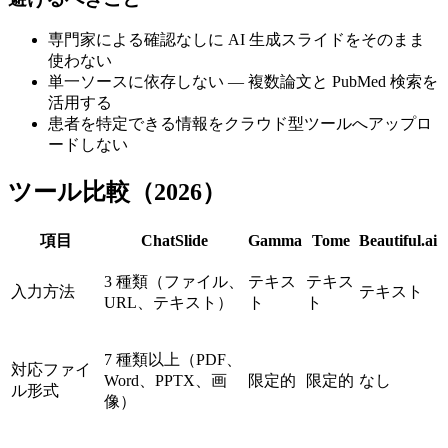
専門家による確認なしに AI 生成スライドをそのまま
使わない
単一ソースに依存しない — 複数論文と PubMed 検索を
活用する
患者を特定できる情報をクラウド型ツールへアップロ
ードしない
ツール比較（2026）
項目
ChatSlide
Gamma
Tome
Beautiful.ai
3 種類（ファイル、
テキス
テキス
入力方法
テキスト
URL、テキスト）
ト
ト
7 種類以上（PDF、
対応ファイ
Word、PPTX、画
限定的
限定的
なし
ル形式
像）