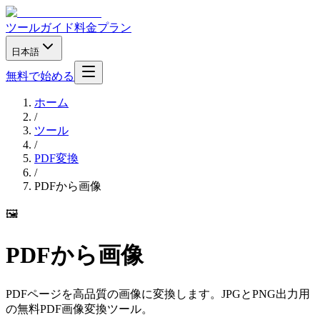
ツール
ガイド
料金プラン
日本語
無料で始める
ホーム
/
ツール
/
PDF変換
/
PDFから画像
🖼️
PDFから画像
PDFページを高品質の画像に変換します。JPGとPNG出力用
の無料PDF画像変換ツール。