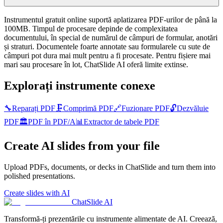
Instrumentul gratuit online suportă aplatizarea PDF-urilor de până la
100MB. Timpul de procesare depinde de complexitatea
documentului, în special de numărul de câmpuri de formular, anotări
și straturi. Documentele foarte annotate sau formularele cu sute de
câmpuri pot dura mai mult pentru a fi procesate. Pentru fișiere mai
mari sau procesare în lot, ChatSlide AI oferă limite extinse.
Explorați instrumente conexe
🔧
Reparați PDF
🗜️
Comprimă PDF
🔗
Fuzionare PDF
🔓
Dezvăluie
PDF
🏛️
PDF în PDF/A
📊
Extractor de tabele PDF
Create AI slides from your file
Upload PDFs, documents, or decks in ChatSlide and turn them into
polished presentations.
Create slides with AI
ChatSlide AI
Transformă-ți prezentările cu instrumente alimentate de AI. Creează,