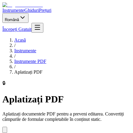
Instrumente
Ghiduri
Prețuri
Română
Începeți Gratuit
Acasă
/
Instrumente
/
Instrumente PDF
/
Aplatizați PDF
🔒
Aplatizați PDF
Aplatizați documentele PDF pentru a preveni editarea. Convertiți
câmpurile de formular completabile în conținut static.