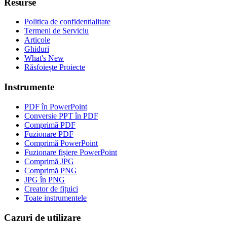
Resurse
Politica de confidențialitate
Termeni de Serviciu
Articole
Ghiduri
What's New
Răsfoiește Proiecte
Instrumente
PDF în PowerPoint
Conversie PPT în PDF
Comprimă PDF
Fuzionare PDF
Comprimă PowerPoint
Fuzionare fișiere PowerPoint
Comprimă JPG
Comprimă PNG
JPG în PNG
Creator de fițuici
Toate instrumentele
Cazuri de utilizare