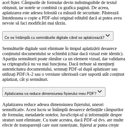
acel fișier. Câmpurile de formular devin indistinguibile de textul
obișnuit, iar notele se combină cu grafica paginii. De aceea,
aplatizarea este adesea folosită ca măsură de securitate. Păstrează
întotdeauna o copie a PDF-ului original editabil dacă ai putea avea
nevoie să faci modificări mai târziu.
Ce se întâmplă cu semnăturile digitale când se aplatizează?
Semnăturile digitale sunt eliminate în timpul aplatizării deoarece
conținutul documentului se schimbă (chiar dacă vizual este identic).
Apariția semnăturii poate rămâne ca un element vizual, dar validarea
sa criptografică nu va mai funcționa. Dacă trebuie să mențineți
autenticitatea documentului, semnați PDF-ul după aplatizare sau
utilizați PDF/A-2 sau o versiune ulterioară care suportă atât conținut
aplatizat, cât și semnături.
Aplatizarea va reduce dimensiunea fișierului meu PDF?
Aplatizarea reduce adesea dimensiunea fișierului, uneori
semnificativ. Acest lucru se întâmplă deoarece definițiile câmpurilor
de formular, metadatele notelor, JavaScript-ul și informațiile despre
straturi sunt eliminate. Cu toate acestea, dacă PDF-ul dvs. are multe
efecte de transparență care sunt rasterizate, fișierul ar putea crește