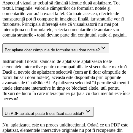
Aspectul vizual ar trebui să rămână identic după aplatizare. Tot
textul, imaginile, valorile câmpurilor de formular, notele și
comentariile vor arăta exact la fel. Cu toate acestea, efectele de
transparență pot fi compuse în imaginea finală, iar straturile vor fi
fuzionate. Principala diferență este că vizualizatorii nu mai pot
interacționa cu formularele, selecta comentariile de anotare sau
comuta straturile - totul devine parte din conținutul static al paginii.
Pot aplana doar câmpurile de formular sau doar notele?
Instrumentul nostru standard de aplatizare aplatizează toate
elementele interactive pentru o compatibilitate și securitate maximă.
Dacă ai nevoie de aplatizare selectivă (cum ar fi doar câmpurile de
formular sau doar notele), aceasta este disponibilă prin opțiunile
avansate ale ChatSlide AI. Aplatizarea selectivă îți permite să menții
unele elemente interactive în timp ce blochezi altele, util pentru
fluxuri de lucru în care interacțiunea parțială cu documentul este încă
necesară.
Un PDF aplatizat poate fi desfăcut sau editat?
Nu, aplatizarea este un proces unidirecțional. Odată ce un PDF este
aplatizat, elementele interactive originale nu pot fi recuperate din