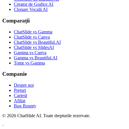
Creator de Grafice AI
Clonare Vocală AI
Comparații
ChatSlide vs Gamma
ChatSlide vs Canva
ChatSlide vs Beautiful.AI
ChatSlide vs SlidesAI
Gamma vs Canva
Gamma vs Beautiful.AI
Tome vs Gamma
Companie
Despre noi
Prețuri
Carieră
Afiliat
Bug Bounty
© 2026 ChatSlide AI. Toate drepturile rezervate.
·