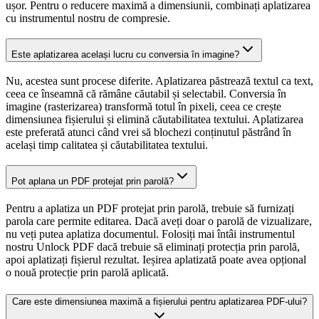
ușor. Pentru o reducere maximă a dimensiunii, combinați aplatizarea
cu instrumentul nostru de compresie.
Este aplatizarea același lucru cu conversia în imagine?
Nu, acestea sunt procese diferite. Aplatizarea păstrează textul ca text,
ceea ce înseamnă că rămâne căutabil și selectabil. Conversia în
imagine (rasterizarea) transformă totul în pixeli, ceea ce crește
dimensiunea fișierului și elimină căutabilitatea textului. Aplatizarea
este preferată atunci când vrei să blochezi conținutul păstrând în
același timp calitatea și căutabilitatea textului.
Pot aplana un PDF protejat prin parolă?
Pentru a aplatiza un PDF protejat prin parolă, trebuie să furnizați
parola care permite editarea. Dacă aveți doar o parolă de vizualizare,
nu veți putea aplatiza documentul. Folosiți mai întâi instrumentul
nostru Unlock PDF dacă trebuie să eliminați protecția prin parolă,
apoi aplatizați fișierul rezultat. Ieșirea aplatizată poate avea opțional
o nouă protecție prin parolă aplicată.
Care este dimensiunea maximă a fișierului pentru aplatizarea PDF-ului?