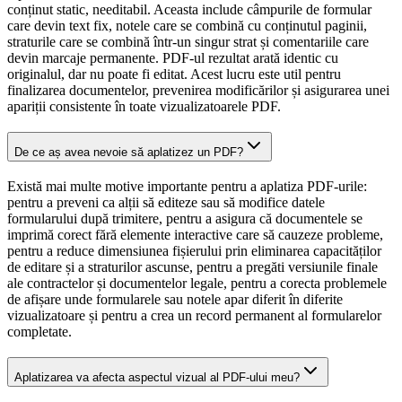
conținut static, needitabil. Aceasta include câmpurile de formular
care devin text fix, notele care se combină cu conținutul paginii,
straturile care se combină într-un singur strat și comentariile care
devin marcaje permanente. PDF-ul rezultat arată identic cu
originalul, dar nu poate fi editat. Acest lucru este util pentru
finalizarea documentelor, prevenirea modificărilor și asigurarea unei
apariții consistente în toate vizualizatoarele PDF.
De ce aș avea nevoie să aplatizez un PDF?
Există mai multe motive importante pentru a aplatiza PDF-urile:
pentru a preveni ca alții să editeze sau să modifice datele
formularului după trimitere, pentru a asigura că documentele se
imprimă corect fără elemente interactive care să cauzeze probleme,
pentru a reduce dimensiunea fișierului prin eliminarea capacităților
de editare și a straturilor ascunse, pentru a pregăti versiunile finale
ale contractelor și documentelor legale, pentru a corecta problemele
de afișare unde formularele sau notele apar diferit în diferite
vizualizatoare și pentru a crea un record permanent al formularelor
completate.
Aplatizarea va afecta aspectul vizual al PDF-ului meu?