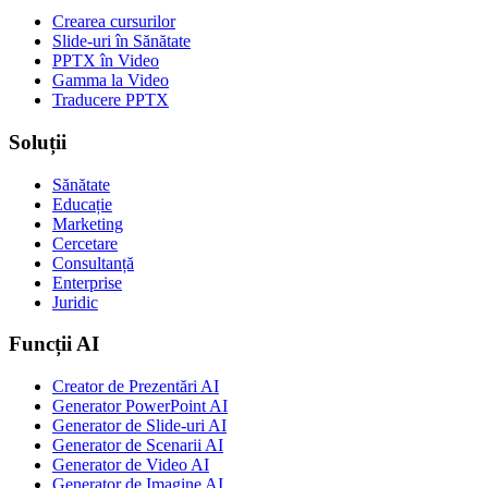
Crearea cursurilor
Slide-uri în Sănătate
PPTX în Video
Gamma la Video
Traducere PPTX
Soluții
Sănătate
Educație
Marketing
Cercetare
Consultanță
Enterprise
Juridic
Funcții AI
Creator de Prezentări AI
Generator PowerPoint AI
Generator de Slide-uri AI
Generator de Scenarii AI
Generator de Video AI
Generator de Imagine AI