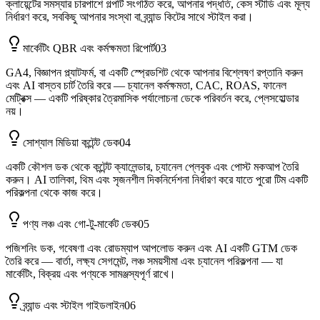
ক্লায়েন্টের সমস্যার চারপাশে গল্পটি সংগঠিত করে, আপনার পদ্ধতি, কেস স্টাডি এবং মূল্য
নির্ধারণ করে, সবকিছু আপনার সংস্থা বা ব্র্যান্ড কিটের সাথে স্টাইল করা।
মার্কেটিং QBR এবং কর্মক্ষমতা রিপোর্ট
03
GA4, বিজ্ঞাপন প্ল্যাটফর্ম, বা একটি স্প্রেডশিট থেকে আপনার বিশ্লেষণ রপ্তানি করুন
এবং AI বাস্তব চার্ট তৈরি করে — চ্যানেল কর্মক্ষমতা, CAC, ROAS, ফানেল
মেট্রিক্স — একটি পরিষ্কার ত্রৈমাসিক পর্যালোচনা ডেকে পরিবর্তন করে, প্লেসহোল্ডার
নয়।
সোশ্যাল মিডিয়া কন্টেন্ট ডেক
04
একটি কৌশল ডক থেকে কন্টেন্ট ক্যালেন্ডার, চ্যানেল প্লেবুক এবং পোস্ট মকআপ তৈরি
করুন। AI তালিকা, থিম এবং সৃজনশীল দিকনির্দেশনা নির্ধারণ করে যাতে পুরো টিম একটি
পরিকল্পনা থেকে কাজ করে।
পণ্য লঞ্চ এবং গো-টু-মার্কেট ডেক
05
পজিশনিং ডক, গবেষণা এবং রোডম্যাপ আপলোড করুন এবং AI একটি GTM ডেক
তৈরি করে — বার্তা, লক্ষ্য সেগমেন্ট, লঞ্চ সময়সীমা এবং চ্যানেল পরিকল্পনা — যা
মার্কেটিং, বিক্রয় এবং পণ্যকে সামঞ্জস্যপূর্ণ রাখে।
ব্র্যান্ড এবং স্টাইল গাইডলাইন
06