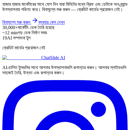
হাজার হাজার মার্কেটারের সাথে যোগ দিন যারা মিনিটের মধ্যে ব্রিফ এবং ডেটাকে অন-ব্র্যান্ড
উপস্থাপনায় পরিণত করে। বিনামূল্যে শুরু করুন — ক্রেডিট কার্ডের প্রয়োজন নেই।
বিনামূল্যে শুরু করুন
ব্যবহার কেস দেখুন
30,000+
মার্কেটিং ডেক তৈরি হয়েছে
~12 min
গড় ডেক নির্মাণ সময়
19
AI সম্পাদনা টুল
ক্রেডিট কার্ডের প্রয়োজন নেই
ChatSlide AI
AI-চালিত টুলগুলির সাথে আপনার উপস্থাপনাগুলি রূপান্তর করুন। আপনার স্লাইডগুলি
সহজেই তৈরি, উন্নত এবং রূপান্তর করুন।