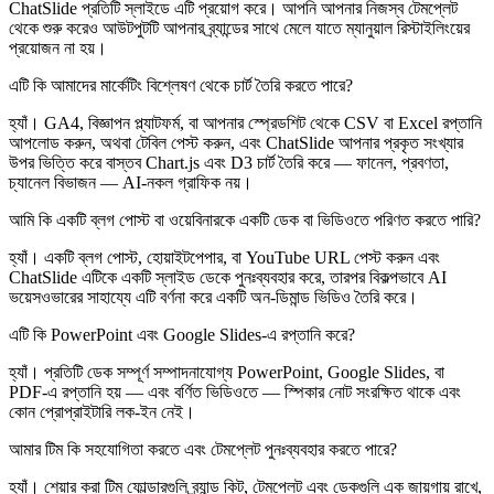
ChatSlide প্রতিটি স্লাইডে এটি প্রয়োগ করে। আপনি আপনার নিজস্ব টেমপ্লেট
থেকে শুরু করেও আউটপুটটি আপনার ব্র্যান্ডের সাথে মেলে যাতে ম্যানুয়াল রিস্টাইলিংয়ের
প্রয়োজন না হয়।
এটি কি আমাদের মার্কেটিং বিশ্লেষণ থেকে চার্ট তৈরি করতে পারে?
হ্যাঁ। GA4, বিজ্ঞাপন প্ল্যাটফর্ম, বা আপনার স্প্রেডশিট থেকে CSV বা Excel রপ্তানি
আপলোড করুন, অথবা টেবিল পেস্ট করুন, এবং ChatSlide আপনার প্রকৃত সংখ্যার
উপর ভিত্তি করে বাস্তব Chart.js এবং D3 চার্ট তৈরি করে — ফানেল, প্রবণতা,
চ্যানেল বিভাজন — AI-নকল গ্রাফিক নয়।
আমি কি একটি ব্লগ পোস্ট বা ওয়েবিনারকে একটি ডেক বা ভিডিওতে পরিণত করতে পারি?
হ্যাঁ। একটি ব্লগ পোস্ট, হোয়াইটপেপার, বা YouTube URL পেস্ট করুন এবং
ChatSlide এটিকে একটি স্লাইড ডেকে পুনঃব্যবহার করে, তারপর বিকল্পভাবে AI
ভয়েসওভারের সাহায্যে এটি বর্ণনা করে একটি অন-ডিমান্ড ভিডিও তৈরি করে।
এটি কি PowerPoint এবং Google Slides-এ রপ্তানি করে?
হ্যাঁ। প্রতিটি ডেক সম্পূর্ণ সম্পাদনাযোগ্য PowerPoint, Google Slides, বা
PDF-এ রপ্তানি হয় — এবং বর্ণিত ভিডিওতে — স্পিকার নোট সংরক্ষিত থাকে এবং
কোন প্রোপ্রাইটারি লক-ইন নেই।
আমার টিম কি সহযোগিতা করতে এবং টেমপ্লেট পুনঃব্যবহার করতে পারে?
হ্যাঁ। শেয়ার করা টিম ফোল্ডারগুলি ব্র্যান্ড কিট, টেমপ্লেট এবং ডেকগুলি এক জায়গায় রাখে,