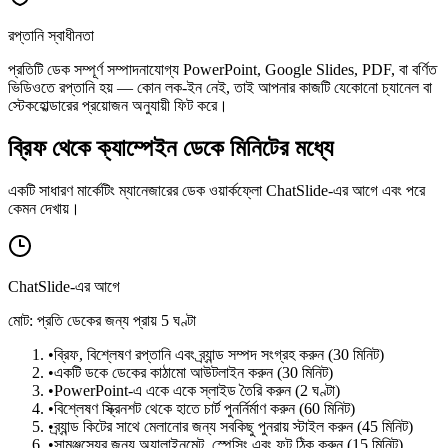
রপ্তানি স্বাধীনতা
প্রতিটি ডেক সম্পূর্ণ সম্পাদনাযোগ্য PowerPoint, Google Slides, PDF, বা বর্ণিত
ভিডিওতে রপ্তানি হয় — কোন লক-ইন নেই, তাই আপনার কাজটি যেকোনো চ্যানেল বা
স্টেকহোল্ডারের প্রয়োজন অনুযায়ী ফিট করে।
ব্রিফ থেকে ক্যাম্পেইন ডেকে মিনিটের মধ্যে
একটি সাধারণ মার্কেটিং ম্যানেজারের ডেক ওয়ার্কফ্লো ChatSlide-এর আগে এবং পরে
কেমন দেখায়।
ChatSlide-এর আগে
মোট: প্রতি ডেকের জন্য প্রায় 5 ঘণ্টা
•
ব্রিফ, বিশ্লেষণ রপ্তানি এবং ব্র্যান্ড সম্পদ সংগ্রহ করুন (30 মিনিট)
•
একটি ডকে ডেকের কাঠামো আউটলাইন করুন (30 মিনিট)
•
PowerPoint-এ একে একে স্লাইড তৈরি করুন (2 ঘণ্টা)
•
বিশ্লেষণ স্ক্রিনশট থেকে হাতে চার্ট পুনর্নির্মাণ করুন (60 মিনিট)
•
ব্র্যান্ড কিটের সাথে মেলানোর জন্য সবকিছু পুনরায় স্টাইল করুন (45 মিনিট)
•
সামঞ্জস্যের জন্য অ্যালাইনমেন্ট, স্পেসিং এবং ফন্ট ঠিক করুন (15 মিনিট)