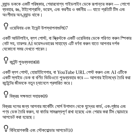
ব্র্যান্ড ডককে একটি পরিষ্কার, শেয়ারযোগ্য গাইডলাইন ডেকে রূপান্তর করুন — লোগো
ব্যবহার, রঙ, টাইপোগ্রাফি, ভয়েস, এবং করণীয় ও বর্জনীয় — যাতে প্রতিটি টিম এবং
অংশীদার অন-ব্র্যান্ড থাকে।
ওয়েবিনার এবং ইভেন্ট উপস্থাপনাগুলি
07
একটি আউটলাইন, ব্লগ পোস্ট, বা স্ক্রিপ্টকে একটি ওয়েবিনার ডেকে পরিণত করুন স্পিকার
নোট সহ, তারপর AI ভয়েসওভারের সাহায্যে এটি বর্ণনা করুন যাতে আপনার দর্শক
যেকোনো সময় দেখতে পারেন।
কন্টেন্ট পুনঃব্যবহার
08
একটি ব্লগ পোস্ট, হোয়াইটপেপার, বা YouTube URL পেস্ট করুন এবং AI এটিকে
একটি স্লাইড ডেক বা বর্ণিত ভিডিওতে পুনঃব্যবহার করে — আপনার ইতিমধ্যে তৈরি করা
কন্টেন্টের জীবনকে নতুন চ্যানেলে প্রসারিত করে।
বিক্রয় সক্ষমতা সহায়ক
09
বিক্রয় দলের জন্য আপনার মার্কেটিং সোর্স উপাদান থেকে যুদ্ধের কার্ড, এক-পৃষ্ঠার এবং
পণ্য ডেক তৈরি করুন, যা বার্তায় সামঞ্জস্যপূর্ণ রাখা হয়েছে এবং শেয়ার করা টিম ফোল্ডারে
আপডেট করা হয়েছে।
বিনিয়োগকারী এবং স্টেকহোল্ডার আপডেট
10