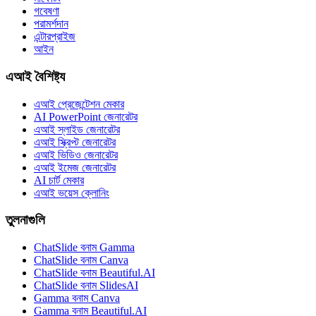
গবেষণা
পরামর্শদান
এন্টারপ্রাইজ
আইন
এআই বৈশিষ্ট্য
এআই প্রেজেন্টেশন মেকার
AI PowerPoint জেনারেটর
এআই স্লাইড জেনারেটর
এআই স্ক্রিপ্ট জেনারেটর
এআই ভিডিও জেনারেটর
এআই ইমেজ জেনারেটর
AI চার্ট মেকার
এআই ভয়েস ক্লোনিং
তুলনাগুলি
ChatSlide বনাম Gamma
ChatSlide বনাম Canva
ChatSlide বনাম Beautiful.AI
ChatSlide বনাম SlidesAI
Gamma বনাম Canva
Gamma বনাম Beautiful.AI