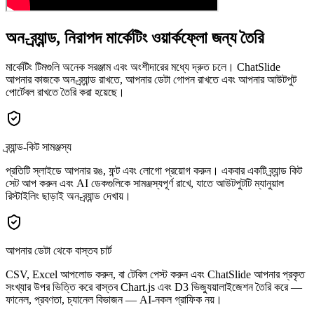
অন-ব্র্যান্ড, নিরাপদ মার্কেটিং ওয়ার্কফ্লো জন্য তৈরি
মার্কেটিং টিমগুলি অনেক সরঞ্জাম এবং অংশীদারের মধ্যে দ্রুত চলে। ChatSlide
আপনার কাজকে অন-ব্র্যান্ড রাখতে, আপনার ডেটা গোপন রাখতে এবং আপনার আউটপুট
পোর্টেবল রাখতে তৈরি করা হয়েছে।
ব্র্যান্ড-কিট সামঞ্জস্য
প্রতিটি স্লাইডে আপনার রঙ, ফন্ট এবং লোগো প্রয়োগ করুন। একবার একটি ব্র্যান্ড কিট
সেট আপ করুন এবং AI ডেকগুলিকে সামঞ্জস্যপূর্ণ রাখে, যাতে আউটপুটটি ম্যানুয়াল
রিস্টাইলিং ছাড়াই অন-ব্র্যান্ড দেখায়।
আপনার ডেটা থেকে বাস্তব চার্ট
CSV, Excel আপলোড করুন, বা টেবিল পেস্ট করুন এবং ChatSlide আপনার প্রকৃত
সংখ্যার উপর ভিত্তি করে বাস্তব Chart.js এবং D3 ভিজ্যুয়ালাইজেশন তৈরি করে —
ফানেল, প্রবণতা, চ্যানেল বিভাজন — AI-নকল গ্রাফিক নয়।