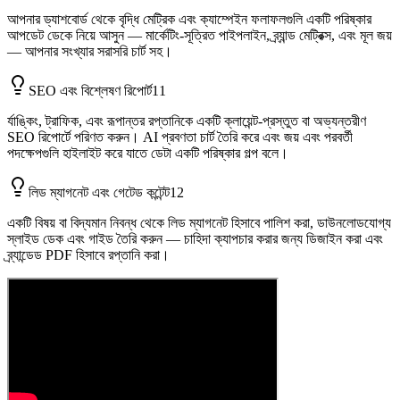
আপনার ড্যাশবোর্ড থেকে বৃদ্ধি মেট্রিক এবং ক্যাম্পেইন ফলাফলগুলি একটি পরিষ্কার
আপডেট ডেকে নিয়ে আসুন — মার্কেটিং-সূত্রিত পাইপলাইন, ব্র্যান্ড মেট্রিক্স, এবং মূল জয়
— আপনার সংখ্যার সরাসরি চার্ট সহ।
SEO এবং বিশ্লেষণ রিপোর্ট
11
র্যাঙ্কিং, ট্রাফিক, এবং রূপান্তর রপ্তানিকে একটি ক্লায়েন্ট-প্রস্তুত বা অভ্যন্তরীণ
SEO রিপোর্টে পরিণত করুন। AI প্রবণতা চার্ট তৈরি করে এবং জয় এবং পরবর্তী
পদক্ষেপগুলি হাইলাইট করে যাতে ডেটা একটি পরিষ্কার গল্প বলে।
লিড ম্যাগনেট এবং গেটেড কন্টেন্ট
12
একটি বিষয় বা বিদ্যমান নিবন্ধ থেকে লিড ম্যাগনেট হিসাবে পালিশ করা, ডাউনলোডযোগ্য
স্লাইড ডেক এবং গাইড তৈরি করুন — চাহিদা ক্যাপচার করার জন্য ডিজাইন করা এবং
ব্র্যান্ডেড PDF হিসাবে রপ্তানি করা।