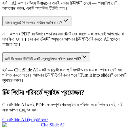
হ্যাঁ। AI আপনার উৎস উপাদানের একই ভাষায় চিটশিটটি লেখে — স্প্যানিশ নোট
আপলোড করুন, একটি স্প্যানিশ চিটশিট পান।
আমার ডকুমেন্ট কি আপনার সার্ভারে সংরক্ষিত হয়?
না। আপনার PDF ব্রাউজারে পড়া হয় এর টেক্সট বের করতে এবং কখনোই আপলোড বা
সংরক্ষিত হয় না। বের করা টেক্সটটি শুধুমাত্র আপনার চিটশিট তৈরি করতে AI মডেলে
পাঠানো হয়।
আমি কি আমার চিটশিটটি একটি প্রেজেন্টেশনে পরিণত করতে পারি?
হ্যাঁ — ChatSlide AI একই ডকুমেন্টকে সম্পূর্ণ স্লাইড ডেক এবং স্পিকার নোট সহ
পরিণত করতে পারে। আপনার চিটশিট তৈরি করার পরে "Turn it into slides" বোতামটি
ব্যবহার করুন।
চিট শিটের পরিবর্তে স্লাইড প্রয়োজন?
ChatSlide AI একই PDF কে সম্পূর্ণ প্রেজেন্টেশনে পরিণত করে স্পিকার নোট, চার্ট
এবং আপনার ব্র্যান্ডিং সহ।
ChatSlide AI ফ্রি ট্রাই করুন
ChatSlide AI