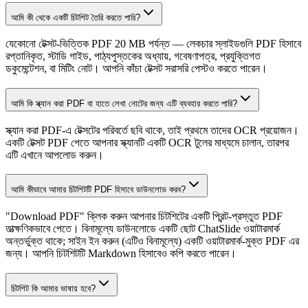
আমি কী থেকে একটি চিটশিট তৈরি করতে পারি?
যেকোনো টেক্সট-ভিত্তিক PDF 20 MB পর্যন্ত — লেকচার স্লাইডগুলি PDF হিসাবে
রপ্তানিকৃত, স্টাডি গাইড, পাঠ্যপুস্তকের অধ্যায়, গবেষণাপত্র, প্রযুক্তিগত
ডকুমেন্টেশন, বা মিটিং নোট। আপনি কাঁচা টেক্সট সরাসরি পেস্টও করতে পারেন।
আমি কি স্ক্যান করা PDF বা হাতে লেখা নোটের জন্য এটি ব্যবহার করতে পারি?
স্ক্যান করা PDF-এ টেক্সটের পরিবর্তে ছবি থাকে, তাই প্রথমে তাদের OCR প্রয়োজন।
একটি টেক্সট PDF পেতে আপনার স্ক্যানটি একটি OCR টুলের মাধ্যমে চালান, তারপর
এটি এখানে আপলোড করুন।
আমি কীভাবে আমার চিটশিটটি PDF হিসাবে ডাউনলোড করব?
"Download PDF" ক্লিক করুন আপনার চিটশিটের একটি প্রিন্ট-প্রস্তুত PDF
তাত্ক্ষণিকভাবে পেতে। বিনামূল্যে ডাউনলোডে একটি ছোট ChatSlide ওয়াটারমার্ক
অন্তর্ভুক্ত থাকে; সাইন ইন করুন (এটিও বিনামূল্যে) একটি ওয়াটারমার্ক-মুক্ত PDF এর
জন্য। আপনি চিটশিটটি Markdown হিসাবেও কপি করতে পারেন।
চিটশিট কি আমার ভাষায় হবে?