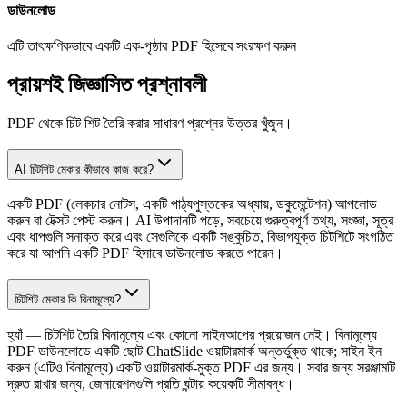
ডাউনলোড
এটি তাৎক্ষণিকভাবে একটি এক-পৃষ্ঠার PDF হিসেবে সংরক্ষণ করুন
প্রায়শই জিজ্ঞাসিত প্রশ্নাবলী
PDF থেকে চিট শিট তৈরি করার সাধারণ প্রশ্নের উত্তর খুঁজুন।
AI চিটশিট মেকার কীভাবে কাজ করে?
একটি PDF (লেকচার নোটস, একটি পাঠ্যপুস্তকের অধ্যায়, ডকুমেন্টেশন) আপলোড
করুন বা টেক্সট পেস্ট করুন। AI উপাদানটি পড়ে, সবচেয়ে গুরুত্বপূর্ণ তথ্য, সংজ্ঞা, সূত্র
এবং ধাপগুলি সনাক্ত করে এবং সেগুলিকে একটি সঙ্কুচিত, বিভাগযুক্ত চিটশিটে সংগঠিত
করে যা আপনি একটি PDF হিসাবে ডাউনলোড করতে পারেন।
চিটশিট মেকার কি বিনামূল্যে?
হ্যাঁ — চিটশিট তৈরি বিনামূল্যে এবং কোনো সাইনআপের প্রয়োজন নেই। বিনামূল্যে
PDF ডাউনলোডে একটি ছোট ChatSlide ওয়াটারমার্ক অন্তর্ভুক্ত থাকে; সাইন ইন
করুন (এটিও বিনামূল্যে) একটি ওয়াটারমার্ক-মুক্ত PDF এর জন্য। সবার জন্য সরঞ্জামটি
দ্রুত রাখার জন্য, জেনারেশনগুলি প্রতি ঘন্টায় কয়েকটি সীমাবদ্ধ।