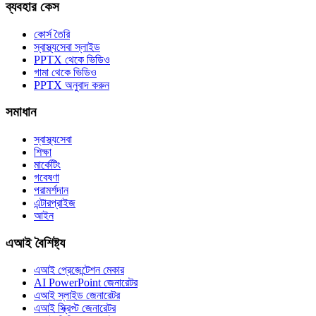
ব্যবহার কেস
কোর্স তৈরি
স্বাস্থ্যসেবা স্লাইড
PPTX থেকে ভিডিও
গামা থেকে ভিডিও
PPTX অনুবাদ করুন
সমাধান
স্বাস্থ্যসেবা
শিক্ষা
মার্কেটিং
গবেষণা
পরামর্শদান
এন্টারপ্রাইজ
আইন
এআই বৈশিষ্ট্য
এআই প্রেজেন্টেশন মেকার
AI PowerPoint জেনারেটর
এআই স্লাইড জেনারেটর
এআই স্ক্রিপ্ট জেনারেটর