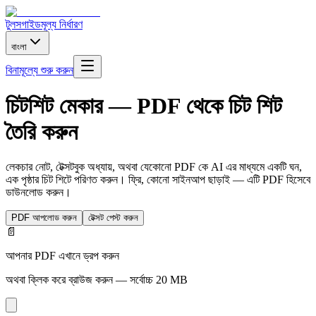
টুলস
গাইড
মূল্য নির্ধারণ
বাংলা
বিনামূল্যে শুরু করুন
চিটশিট মেকার — PDF থেকে চিট শিট
তৈরি করুন
লেকচার নোট, টেক্সটবুক অধ্যায়, অথবা যেকোনো PDF কে AI এর মাধ্যমে একটি ঘন,
এক পৃষ্ঠার চিট শিটে পরিণত করুন। ফ্রি, কোনো সাইনআপ ছাড়াই — এটি PDF হিসেবে
ডাউনলোড করুন।
PDF আপলোড করুন
টেক্সট পেস্ট করুন
📄
আপনার PDF এখানে ড্রপ করুন
অথবা ক্লিক করে ব্রাউজ করুন — সর্বোচ্চ 20 MB