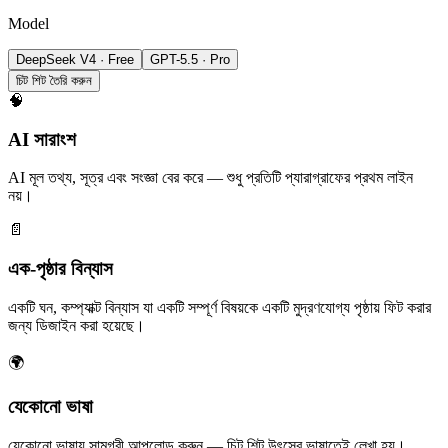
Model
DeepSeek V4 · Free
GPT-5.5 · Pro
চিট শিট তৈরি করুন
🧠
AI সারাংশ
AI মূল তথ্য, সূত্র এবং সংজ্ঞা বের করে — শুধু প্রতিটি প্যারাগ্রাফের প্রথম লাইন
নয়।
📄
এক-পৃষ্ঠার বিন্যাস
একটি ঘন, কম্প্যাক্ট বিন্যাস যা একটি সম্পূর্ণ বিষয়কে একটি মুদ্রণযোগ্য পৃষ্ঠায় ফিট করার
জন্য ডিজাইন করা হয়েছে।
🌍
যেকোনো ভাষা
যেকোনো ভাষায় সামগ্রী আপলোড করুন — চিট শিট উৎসের ভাষাতেই লেখা হয়।