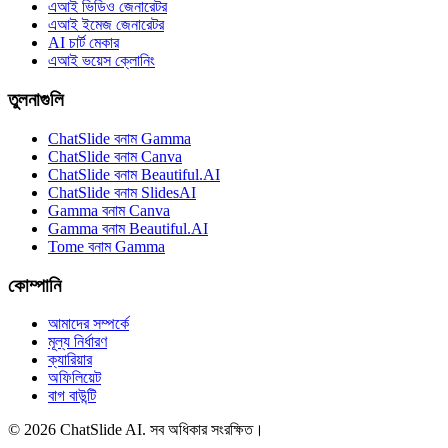
এআই ভিডিও জেনারেটর
এআই ইমেজ জেনারেটর
AI চার্ট মেকার
এআই ভয়েস ক্লোনিং
তুলনাগুলি
ChatSlide বনাম Gamma
ChatSlide বনাম Canva
ChatSlide বনাম Beautiful.AI
ChatSlide বনাম SlidesAI
Gamma বনাম Canva
Gamma বনাম Beautiful.AI
Tome বনাম Gamma
কোম্পানি
আমাদের সম্পর্কে
মূল্য নির্ধারণ
ক্যারিয়ার
অফিলিয়েট
বাগ বাউন্টি
© 2026 ChatSlide AI. সব অধিকার সংরক্ষিত।