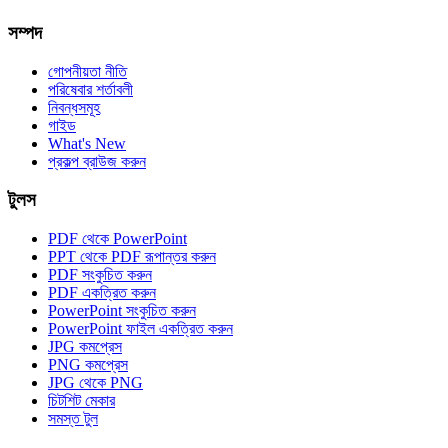
সম্পদ
গোপনীয়তা নীতি
পরিষেবার শর্তাবলী
নিবন্ধসমূহ
গাইড
What's New
প্রকল্প ব্রাউজ করুন
টুলস
PDF থেকে PowerPoint
PPT থেকে PDF রূপান্তর করুন
PDF সংকুচিত করুন
PDF একত্রিত করুন
PowerPoint সংকুচিত করুন
PowerPoint ফাইল একত্রিত করুন
JPG কমপ্রেস
PNG কমপ্রেস
JPG থেকে PNG
চিটশিট মেকার
সমস্ত টুল