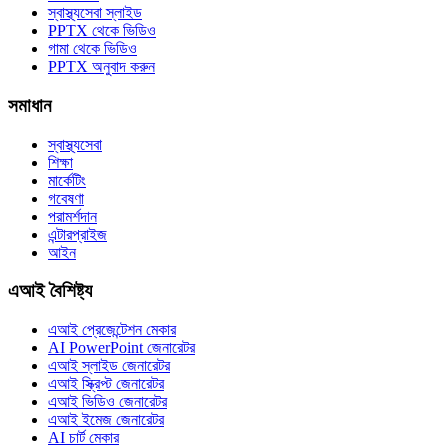
স্বাস্থ্যসেবা স্লাইড
PPTX থেকে ভিডিও
গামা থেকে ভিডিও
PPTX অনুবাদ করুন
সমাধান
স্বাস্থ্যসেবা
শিক্ষা
মার্কেটিং
গবেষণা
পরামর্শদান
এন্টারপ্রাইজ
আইন
এআই বৈশিষ্ট্য
এআই প্রেজেন্টেশন মেকার
AI PowerPoint জেনারেটর
এআই স্লাইড জেনারেটর
এআই স্ক্রিপ্ট জেনারেটর
এআই ভিডিও জেনারেটর
এআই ইমেজ জেনারেটর
AI চার্ট মেকার