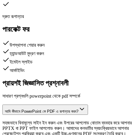
দ্রুত রূপান্তর
পারফেক্ট ফর
উপস্থাপনা শেয়ার করুন
হ্যান্ডআউট মুদ্রণ করুন
ইমেইল স্লাইড
আর্কাইভিং
প্রায়শই জিজ্ঞাসিত প্রশ্নাবলী
সাধারণ প্রশ্নগুলি powerpoint থেকে pdf সম্পর্কে
আমি কীভাবে PowerPoint কে PDF এ রূপান্তর করব?
সহজভাবে বিনামূল্যে সাইন ইন করুন এবং উপরের আপলোড বোতাম ব্যবহার করে আপনার
PPTX বা PPT ফাইল আপলোড করুন। আমাদের কনভার্টার স্বয়ংক্রিয়ভাবে আপনার
প্রেজেন্টেশন প্রক্রিয়া করবে এবং একটি উচ্চ-গুণমানের PDF সংস্করণ তৈরি করবে।