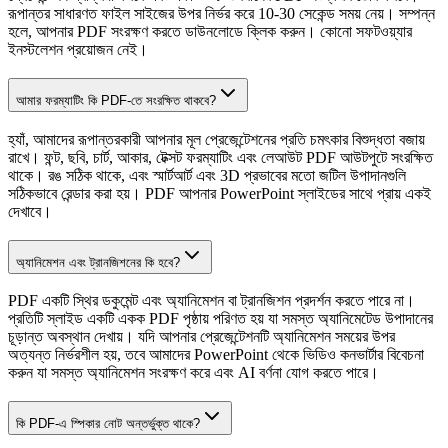
রূপান্তর সাধারণত ফাইল সাইজের উপর নির্ভর করে 10-30 সেকেন্ড সময় নেয়। সম্পন্ন
হলে, আপনার PDF সংরক্ষণ করতে ডাউনলোডে ক্লিক করুন। কোনো সফটওয়্যার
ইনস্টলেশন প্রয়োজন নেই।
আমার ফরম্যাটিং কি PDF-তে সংরক্ষিত থাকবে?
হ্যাঁ, আমাদের রূপান্তরকারী আপনার মূল প্রেজেন্টেশনের প্রতি চমৎকার বিশুদ্ধতা বজায়
রাখে। ফন্ট, ছবি, চার্ট, আকার, টেক্সট ফরম্যাটিং এবং লেআউট PDF আউটপুটে সংরক্ষিত
থাকে। রঙ সঠিক থাকে, এবং স্মার্টআর্ট এবং 3D প্রভাবের মতো জটিল উপাদানগুলি
সঠিকভাবে রেন্ডার করা হয়। PDF আপনার PowerPoint স্লাইডের সাথে প্রায় একই
দেখাবে।
অ্যানিমেশন এবং ট্রানজিশনের কি হবে?
PDF একটি স্থির ডকুমেন্ট এবং অ্যানিমেশন বা ট্রানজিশন প্রদর্শন করতে পারে না।
প্রতিটি স্লাইড একটি একক PDF পৃষ্ঠায় পরিণত হয় যা সমস্ত অ্যানিমেটেড উপাদানের
চূড়ান্ত অবস্থান দেখায়। যদি আপনার প্রেজেন্টেশনটি অ্যানিমেশন সময়ের উপর
অত্যন্ত নির্ভরশীল হয়, তবে আমাদের PowerPoint থেকে ভিডিও কনভার্টার বিবেচনা
করুন যা সমস্ত অ্যানিমেশন সংরক্ষণ করে এবং AI বর্ণনা যোগ করতে পারে।
কি PDF-এ স্পিকার নোট অন্তর্ভুক্ত থাকে?