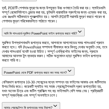
হ্যাঁ, PDFটি পেশাদার মুদ্রণের জন্য উপযুক্ত উচ্চ গুণমানে তৈরি করা হয়। স্লাইডগুলি
সম্পূর্ণ রেজোলিউশনে রেন্ডার করা হয়, ফন্টগুলি ধারাবাহিক প্রদর্শনের জন্য এম্বেড করা হয়,
এবং রঙগুলি সঠিকভাবে পুনরুত্পাদিত হয়। আপনি PDFটি সরাসরি মুদ্রণ করতে পারেন বা
পেশাদার মুদ্রণ পরিষেবাগুলিতে পাঠাতে পারেন।
আমি কি পাসওয়ার্ড-সুরক্ষিত PowerPoint ফাইল রূপান্তর করতে পারি?
সুরক্ষিত উপস্থাপনাগুলি রূপান্তর করতে, আপনাকে আপলোডের সময় পাসওয়ার্ড প্রদান
করতে হবে। যদি PowerPoint সম্পাদনা সীমাবদ্ধ করে কিন্তু দেখার অনুমতি দেয়, তবে
দেখার পাসওয়ার্ড যথেষ্ট হওয়া উচিত। সম্পূর্ণ এনক্রিপ্টেড ফাইলের জন্য, প্রথমে
আমাদের আনলক টুল ব্যবহার করুন। সঠিক অনুমোদন ছাড়া সুরক্ষিত ফাইল রূপান্তর
করতে পারি না।
PowerPoint থেকে PDF রূপান্তর করতে কত সময় লাগে?
বেশিরভাগ রূপান্তর 10-30 সেকেন্ডের মধ্যে সম্পন্ন হয় ফাইলের আকার এবং জটিলতার
উপর নির্ভর করে। কয়েকটি স্লাইড সহ সহজ প্রেজেন্টেশনগুলি দ্রুত রূপান্তরিত হয়,
যখন অনেক চিত্র এবং জটিল গ্রাফিক্স সহ বড় ফাইলগুলি বেশি সময় নেয়। প্রক্রিয়াটি
সম্পূর্ণ স্বয়ংক্রিয় এবং সম্পূর্ণ অনলাইনে চলে।
আমার প্রেজেন্টেশন কি রূপান্তরের সময় নিরাপদ?