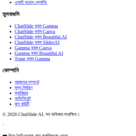
এআই ভয়েস ক্লোনিং
তুলনাগুলি
ChatSlide বনাম Gamma
ChatSlide বনাম Canva
ChatSlide বনাম Beautiful.AI
ChatSlide বনাম SlidesAI
Gamma বনাম Canva
Gamma বনাম Beautiful.AI
Tome বনাম Gamma
কোম্পানি
আমাদের সম্পর্কে
মূল্য নির্ধারণ
ক্যারিয়ার
অফিলিয়েট
বাগ বাউন্টি
© 2026 ChatSlide AI. সব অধিকার সংরক্ষিত।
·
❤️ দিয়ে তৈরি হয়েছে সান ফ্রান্সিসকো থেকে