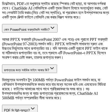
ডিফল্টভাবে, PDF-তে শুধুমাত্র স্লাইড রয়েছে স্পিকার নোট ছাড়া, যা আপনার দর্শকরা
দেখে। ChatSlide AI নোটগুলিকে একটি পৃথক বিভাগ হিসাবে অন্তর্ভুক্ত করার, নোট
সহ লেআউট তৈরি করার (নিচে নোট সহ স্লাইড), বা প্রয়োজন হলে উপস্থাপকদের জন্য
একটি পৃথক টেক্সট ফাইলে নোটগুলি বের করার বিকল্প অফার করে।
কোন PowerPoint ফরম্যাটগুলি সমর্থিত?
আমরা PPTX ফরম্যাট (PowerPoint 2007 এবং পরে) এবং পুরানো PPT ফরম্যাট
(PowerPoint 97-2003) সমর্থন করি। PPTX ফাইলগুলি সাধারণত দ্রুত এবং
উচ্চতর নির্ভুলতার সাথে রূপান্তরিত হয়। যদি আপনার একটি পুরানো PPT ফাইল থাকে
যা সঠিকভাবে রূপান্তরিত হয় না, তবে প্রথমে এটি PowerPoint-এ PPTX হিসেবে
সংরক্ষণ করার চেষ্টা করুন, তারপর রূপান্তর করুন।
রূপান্তরের জন্য সর্বাধিক ফাইল আকার কি?
বিনামূল্যের অনলাইন টুল 100MB পর্যন্ত PowerPoint ফাইল সমর্থন করে, যা
বেশিরভাগ উপস্থাপনাগুলিকে কভার করে যার মধ্যে অনেক ছবি এবং এমবেডেড মিডিয়া
রয়েছে। ফাইলের আকারের সাথে সাথে প্রক্রিয়াকরণের সময় বাড়ে। বড়
উপস্থাপনাগুলির জন্য বা ব্যাচ রূপান্তরের প্রয়োজনের জন্য, ChatSlide AI
500MB পর্যন্ত সম্প্রসারিত সীমা অফার করে।
PDF কি প্রিন্ট-প্রস্তুত?