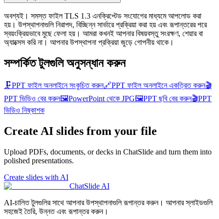
অবশ্যই। সমস্ত ফাইল TLS 1.3 এনক্রিপ্টেড সংযোগের মাধ্যমে আপলোড করা
হয়। উপস্থাপনাগুলি নিরাপদ, বিচ্ছিন্ন সার্ভারে প্রক্রিয়া করা হয় এবং রূপান্তরের পরে
স্বয়ংক্রিয়ভাবে মুছে ফেলা হয়। আমরা কখনই আপনার বিষয়বস্তু সংরক্ষণ, শেয়ার বা
অ্যাক্সেস করি না। আপনার উপস্থাপনা প্রক্রিয়া জুড়ে গোপনীয় থাকে।
সম্পর্কিত টুলগুলি অনুসন্ধান করুন
🗜️
PPT ফাইল অনলাইনে সংকুচিত করুন
🔗
PPT ফাইল অনলাইনে একত্রিত করুন
🎬
PPT ভিডিও বের করুন
🖼️
PowerPoint থেকে JPG
🖼️
PPT ছবি বের করুন
🎬
PPT
ভিডিও নিষ্কাশক
Create AI slides from your file
Upload PDFs, documents, or decks in ChatSlide and turn them into
polished presentations.
Create slides with AI
ChatSlide AI
AI-চালিত টুলগুলির সাথে আপনার উপস্থাপনাগুলি রূপান্তর করুন। আপনার স্লাইডগুলি
সহজেই তৈরি, উন্নত এবং রূপান্তর করুন।