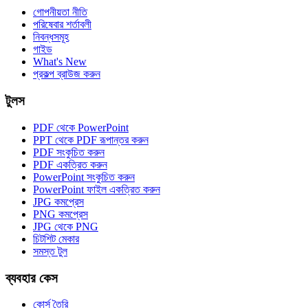
গোপনীয়তা নীতি
পরিষেবার শর্তাবলী
নিবন্ধসমূহ
গাইড
What's New
প্রকল্প ব্রাউজ করুন
টুলস
PDF থেকে PowerPoint
PPT থেকে PDF রূপান্তর করুন
PDF সংকুচিত করুন
PDF একত্রিত করুন
PowerPoint সংকুচিত করুন
PowerPoint ফাইল একত্রিত করুন
JPG কমপ্রেস
PNG কমপ্রেস
JPG থেকে PNG
চিটশিট মেকার
সমস্ত টুল
ব্যবহার কেস
কোর্স তৈরি