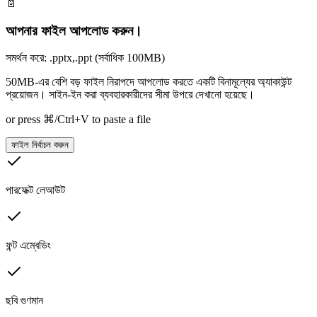
📄
আপনার ফাইল আপলোড করুন।
সমর্থন করে: .pptx,.ppt (সর্বাধিক 100MB)
50MB-এর বেশি বড় ফাইল নিরাপদে আপলোড করতে একটি বিনামূল্যের অ্যাকাউন্ট
প্রয়োজন। সাইন-ইন করা ব্যবহারকারীদের সীমা উপরে দেখানো হয়েছে।
or press ⌘/Ctrl+V to paste a file
ফাইল নির্বাচন করুন
পারফেক্ট লেআউট
ফন্ট এম্বেডিং
ছবি গুণমান