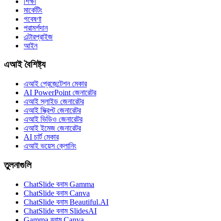
শিক্ষা
মার্কেটিং
গবেষণা
পরামর্শদান
এন্টারপ্রাইজ
আইন
এআই বৈশিষ্ট্য
এআই প্রেজেন্টেশন মেকার
AI PowerPoint জেনারেটর
এআই স্লাইড জেনারেটর
এআই স্ক্রিপ্ট জেনারেটর
এআই ভিডিও জেনারেটর
এআই ইমেজ জেনারেটর
AI চার্ট মেকার
এআই ভয়েস ক্লোনিং
তুলনাগুলি
ChatSlide বনাম Gamma
ChatSlide বনাম Canva
ChatSlide বনাম Beautiful.AI
ChatSlide বনাম SlidesAI
Gamma বনাম Canva