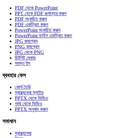
PDF থেকে PowerPoint
PPT থেকে PDF রূপান্তর করুন
PDF সংকুচিত করুন
PDF একত্রিত করুন
PowerPoint সংকুচিত করুন
PowerPoint ফাইল একত্রিত করুন
JPG কমপ্রেস
PNG কমপ্রেস
JPG থেকে PNG
চিটশিট মেকার
সমস্ত টুল
ব্যবহার কেস
কোর্স তৈরি
স্বাস্থ্যসেবা স্লাইড
PPTX থেকে ভিডিও
গামা থেকে ভিডিও
PPTX অনুবাদ করুন
সমাধান
স্বাস্থ্যসেবা