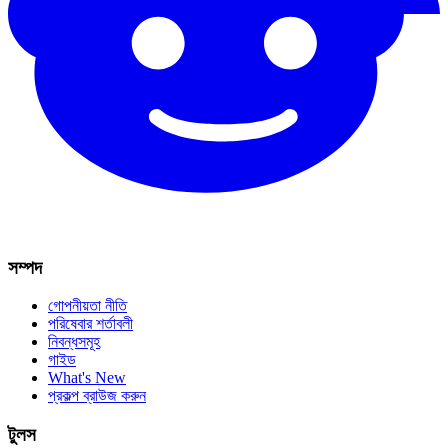
সম্পদ
গোপনীয়তা নীতি
পরিষেবার শর্তাবলী
নিবন্ধসমূহ
গাইড
What's New
প্রকল্প ব্রাউজ করুন
টুলস