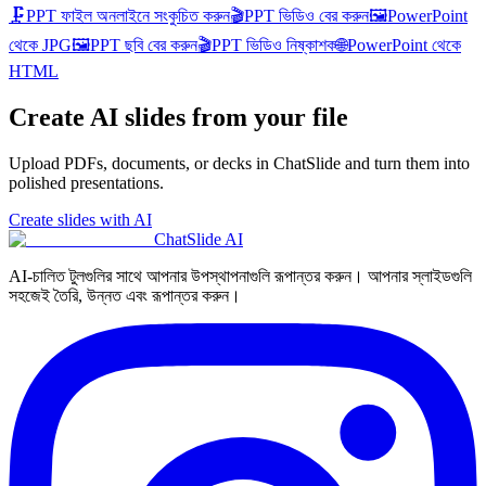
🗜️
PPT ফাইল অনলাইনে সংকুচিত করুন
🎬
PPT ভিডিও বের করুন
🖼️
PowerPoint
থেকে JPG
🖼️
PPT ছবি বের করুন
🎬
PPT ভিডিও নিষ্কাশক
🌐
PowerPoint থেকে
HTML
Create AI slides from your file
Upload PDFs, documents, or decks in ChatSlide and turn them into
polished presentations.
Create slides with AI
ChatSlide AI
AI-চালিত টুলগুলির সাথে আপনার উপস্থাপনাগুলি রূপান্তর করুন। আপনার স্লাইডগুলি
সহজেই তৈরি, উন্নত এবং রূপান্তর করুন।