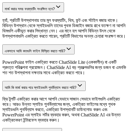
মার্জ করার সময় ফরম্যাটিং সংরক্ষিত হবে?
হ্যাঁ, প্রতিটি উপস্থাপনায় তার মূল ফরম্যাটিং, থিম, ফন্ট এবং স্টাইল বজায় থাকে।
বিভিন্ন উপস্থান থেকে স্লাইডগুলি তাদের পৃথক ডিজাইন বজায় রাখে যতক্ষণ না আপনি
থিমগুলি একীভূত করার সিদ্ধান্ত নেন। এর মানে হল আপনি বিভিন্ন উৎস থেকে
উপস্থাপনাগুলি একত্রিত করতে পারেন, প্রতিটি বিভাগের অনন্য চেহারা সংরক্ষণ করে।
একসাথে আমি কতগুলি ফাইল মিশ্রিত করতে পারি?
PowerPoint ফাইল একত্রিত করতে ChatSlide Lite (এককালীন) বা একটি
প্রদত্ত পরিকল্পনা প্রয়োজন। ChatSlide AI বড় প্রকল্পগুলির জন্য ডজন বা এমনকি
শত শত উপস্থাপনা দক্ষতার সাথে একত্রিত করতে পারে।
আমি কি মার্জ করার পরে স্লাইডগুলি পুনর্বিন্যাস করতে পারি?
ফ্রি টুলটি একত্রিত করার আগে আপনি যেভাবে সাজান সেভাবে ফাইলগুলি একত্রিত
করে। আরও উন্নত স্লাইড পুনর্বিন্যাসের জন্য, একত্রিত ফাইলের মধ্যে পৃথক
স্লাইডগুলি পুনর্বিন্যাস করতে, একত্রিত উপস্থানটি ডাউনলোড করুন এবং
PowerPoint এর স্লাইড সর্টার ব্যবহার করুন, অথবা ChatSlide AI এর উন্নত
একত্রিতকরণ ইন্টারফেস ব্যবহার করুন।