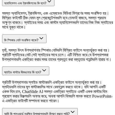
অ্যানিমেশন এবং ট্রানজিশনের কি হবে?
সমস্ত অ্যানিমেশন, ট্রানজিশন, এবং এম্বেডেড মিডিয়া মিশ্রণের সময় সংরক্ষিত হয়।
মিশ্রিত ফাইলটি ঠিক যেমন মূল প্রেজেন্টেশনগুলি হবে তেমনই বাজবে, সমস্ত প্রভাব
অক্ষুণ্ন থাকবে। স্লাইডের সময় এবং কাস্টম অ্যানিমেশনগুলি তাদের নিজ নিজ স্লাইডের
সাথে যুক্ত থাকে।
কি স্পিকার নোট সংরক্ষিত থাকে?
হ্যাঁ, সমস্ত উৎস উপস্থাপনায় স্পিকার নোটগুলি মিশ্রিত ফাইলে অন্তর্ভুক্ত করা হয়।
প্রতিটি স্লাইডের নোট সেই স্লাইডের সাথে চলে। এটি নিশ্চিত করে যে উপস্থাপকরা
উপস্থাপনাগুলি একত্রিত করার সময় তাদের প্রস্তুত করা বক্তৃতার পয়েন্টগুলি হারায় না।
স্লাইড মাস্টার থিমগুলোর কি হবে?
প্রতিটি উপস্থাপনার স্লাইড মাস্টারগুলি একত্রিত ফাইলে অন্তর্ভুক্ত করা হয়।
স্লাইডগুলি তাদের মূল মাস্টারগুলির সাথে রেফারেন্স করতে থাকে। যদি আপনি একটি
একক থিম চান, ChatSlide AI সমস্ত একত্রিত স্লাইডে একটি একক মাস্টার থিম
প্রয়োগ করার বিকল্পগুলি অফার করে, অথবা আপনি থিমগুলি মানক করতে PowerPoint-
এ একত্রিত ফাইলটি সম্পাদনা করতে পারেন।
আমি কি পাসওয়ার্ড সুরক্ষিত উপস্থাপনাগুলি মিশ্রণ করতে পারি?