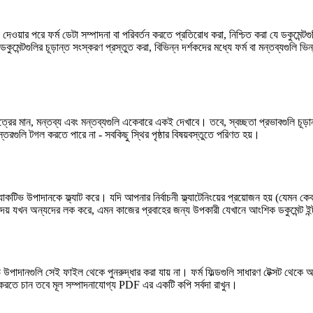
়ার পরে ফর্ম ডেটা সম্পাদনা বা পরিবর্তন করতে প্রতিরোধ করা, নিশ্চিত করা যে ডকুমেন্টগুলি স
লির চূড়ান্ত সংস্করণ প্রস্তুত করা, বিভিন্ন দর্শকদের মধ্যে ফর্ম বা মন্তব্যগুলি ভিন্নভাবে
্রের মান, মন্তব্য এবং মন্তব্যগুলি একেবারে একই দেখাবে। তবে, স্বচ্ছতা প্রভাবগুলি চূড়
স্তরগুলি টগল করতে পারে না - সবকিছু স্থির পৃষ্ঠার বিষয়বস্তুতে পরিণত হয়।
্টারঅ্যাকটিভ উপাদানকে ফ্ল্যাট করে। যদি আপনার নির্বাচনী ফ্ল্যাটেনিংয়ের প্রয়োজন হয় (যেম
খতে দেয় যখন অন্যদের লক করে, এমন কাজের প্রবাহের জন্য উপকারী যেখানে আংশিক ডকুমেন্ট
টিভ উপাদানগুলি সেই ফাইল থেকে পুনরুদ্ধার করা যায় না। ফর্ম ফিল্ডগুলি সাধারণ টেক্সট থেকে 
্তন করতে চান তবে মূল সম্পাদনাযোগ্য PDF এর একটি কপি সর্বদা রাখুন।