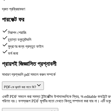
দ্রুত প্রক্রিয়াকরণ
পারফেক্ট ফর
নিরাপদ শেয়ারিং
চূড়ান্ত ডকুমেন্টগুলি
মুদ্রণের জন্য প্রস্তুত ফাইল
ফর্ম জমা
প্রায়শই জিজ্ঞাসিত প্রশ্নাবলী
সাধারণ প্রশ্নগুলি pdf সমতল করুন সম্পর্কে
PDF-কে ফ্ল্যাট করা মানে কি?
একটি PDF সমতল করা সমস্ত ইন্টারেক্টিভ উপাদানগুলিকে স্থির, অ-editable কনটেন্টে রূপান্ত
পরিণত হয়। ফলস্বরূপ PDF মূলটির মতো দেখতে কিন্তু সম্পাদনা করা যায় না। এটি ডকুমেন্