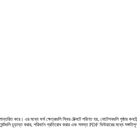
রিত করে। এর মধ্যে ফর্ম ক্ষেত্রগুলি স্থির টেক্সটে পরিণত হয়, নোটেশনগুলি পৃষ্ঠার কনটেন্
টগুলি চূড়ান্ত করার, পরিবর্তন প্রতিরোধ করার এবং সমস্ত PDF ভিউয়ারের মধ্যে সঙ্গতিপূর