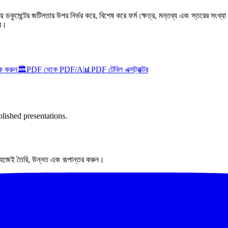
ন্টের জটিলতার উপর নির্ভর করে, বিশেষ করে ফর্ম ক্ষেত্র, মন্তব্য এবং স্তরের সংখ্যা। প্রচ
রে।
 করুন
🏛️
PDF থেকে PDF/A
📊
PDF টেবিল এক্সট্রাক্টর
lished presentations.
সহজেই তৈরি, উন্নত এবং রূপান্তর করুন।