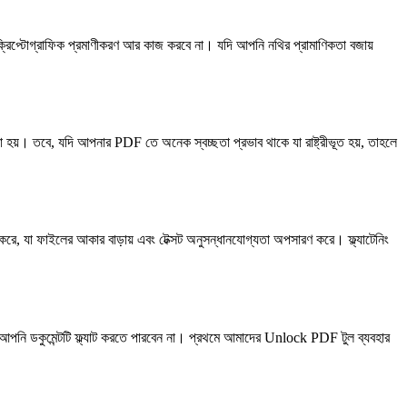
র ক্রিপ্টোগ্রাফিক প্রমাণীকরণ আর কাজ করবে না। যদি আপনি নথির প্রামাণিকতা বজায়
হয়। তবে, যদি আপনার PDF তে অনেক স্বচ্ছতা প্রভাব থাকে যা রাষ্ট্রীভূত হয়, তাহলে
িণত করে, যা ফাইলের আকার বাড়ায় এবং টেক্সট অনুসন্ধানযোগ্যতা অপসারণ করে। ফ্ল্যাটেনিং
বে আপনি ডকুমেন্টটি ফ্ল্যাট করতে পারবেন না। প্রথমে আমাদের Unlock PDF টুল ব্যবহার