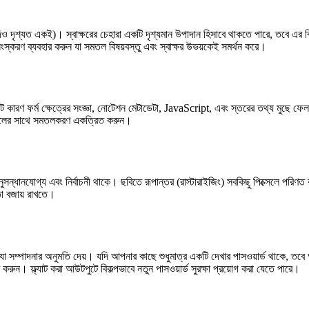
 (যদিও দৃশ্যত একই)। স্বাক্ষরের চেহারা একটি দৃশ্যমান উপাদান হিসাবে থাকতে পারে, তবে এ
্করণ ব্যবহার করুন যা সমতল বিষয়বস্তু এবং স্বাক্ষর উভয়কেই সমর্থন করে।
 ফর্ম ক্ষেত্রের সংজ্ঞা, নোটেশন মেটাডেটা, JavaScript, এবং স্তরের তথ্য মুছে ফেলা 
 টুলের সাথে সমতলকরণ একত্রিত করুন।
টি অনুসন্ধানযোগ্য এবং নির্বাচনী থাকে। ছবিতে রূপান্তর (রাস্টারাইজিং) সবকিছু পিক্সেলে পর
তা বজায় রাখতে।
 যা সম্পাদনার অনুমতি দেয়। যদি আপনার কাছে শুধুমাত্র একটি দেখার পাসওয়ার্ড থাকে, ত
করুন। ফ্ল্যাট করা আউটপুটে বিকল্পভাবে নতুন পাসওয়ার্ড সুরক্ষা প্রয়োগ করা যেতে পারে।