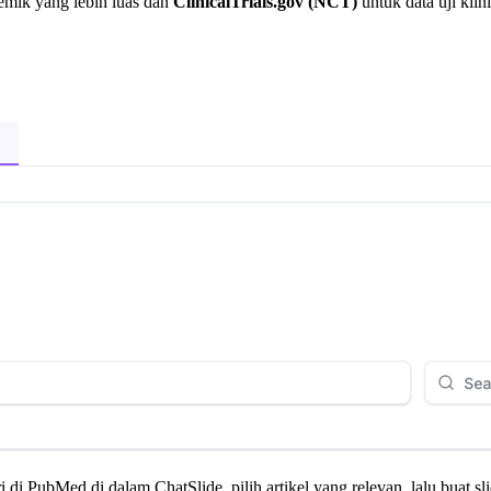
demik yang lebih luas dan
ClinicalTrials.gov (NCT)
untuk data uji kli
di PubMed di dalam ChatSlide, pilih artikel yang relevan, lalu buat sli