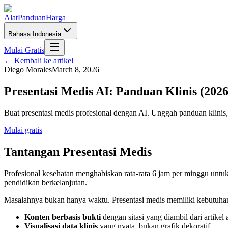
Alat
Panduan
Harga
Bahasa Indonesia
Mulai Gratis
←
Kembali ke artikel
Diego Morales
March 8, 2026
Presentasi Medis AI: Panduan Klinis (2026
Buat presentasi medis profesional dengan AI. Unggah panduan klinis, 
Mulai gratis
Tantangan Presentasi Medis
Profesional kesehatan menghabiskan rata-rata 6 jam per minggu untuk 
pendidikan berkelanjutan.
Masalahnya bukan hanya waktu. Presentasi medis memiliki kebutuhan u
Konten berbasis bukti
dengan sitasi yang diambil dari artikel a
Visualisasi data klinis
yang nyata, bukan grafik dekoratif