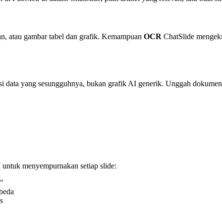
angan, atau gambar tabel dan grafik. Kemampuan
OCR
ChatSlide mengekst
i data yang sesungguhnya, bukan grafik AI generik. Unggah dokumen y
I untuk menyempurnakan setiap slide:
i"
rbeda
s