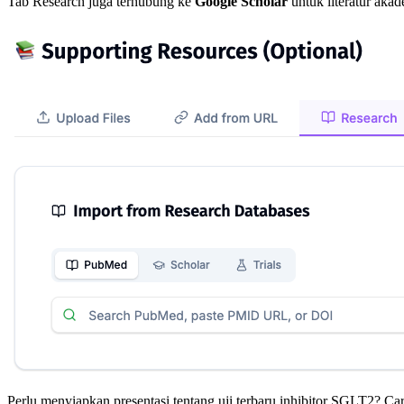
Tab Research juga terhubung ke
Google Scholar
untuk literatur aka
Perlu menyiapkan presentasi tentang uji terbaru inhibitor SGLT2? Cari 