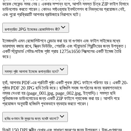
কয়েক সেকেন্ড সময় নেয়। একবার সম্পন্ন হলে, আপনি সমস্ত চিত্র ZIP ফাইল হিসাবে
ডাউনলোড করতে পারেন। কোনও সফ্টওয়্যার ইনস্টলেশন বা নিবন্ধনের প্রয়োজন নেই,
এবং পুরো প্রক্রিয়াটি আপনার ব্রাউজারে নিরাপদে ঘটে।
রূপান্তরিত JPG ইমেজের রেজোলিউশন কী?
ইমেজগুলি এমন রেজোলিউশনে রেন্ডার করা হয় যা গুণমান এবং ফাইল সাইজের মধ্যে
ভারসাম্য বজায় রাখে, স্ক্রিন ভিউয়িং, শেয়ারিং এবং স্ট্যান্ডার্ড প্রিন্টিংয়ের জন্য উপযুক্ত।
একটি স্ট্যান্ডার্ড লেটার-সাইজ পৃষ্ঠা প্রায় 1275x1650 পিক্সেলের একটি ইমেজ তৈরি
করে।
সমস্ত পৃষ্ঠা আলাদা ইমেজে রূপান্তরিত হবে?
হ্যাঁ, আপনার PDF-এর প্রতিটি পৃষ্ঠা একটি পৃথক JPG ফাইলে পরিণত হয়। একটি 20-
পৃষ্ঠার PDF 20 JPG ছবি তৈরি করে। ছবিগুলি সহজ সংগঠনের জন্য ক্রমাগতভাবে
নম্বর দেওয়া হয় (page_001.jpg, page_002.jpg, ইত্যাদি)। সমস্ত ছবি
সুবিধাজনক ডাউনলোডের জন্য একটি ZIP ফাইলে প্যাকেজ করা হয়। আপনি পরে
প্রয়োজন অনুযায়ী ছবিগুলি পৃথকভাবে ব্যবহার করতে পারেন।
ছবির গুণমান কি মুদ্রণের জন্য যথেষ্ট ভালো?
ডিফল্ট 150 DPI স্ক্রীন দেখার এবং সাধারণ মুদ্রণের জন্য উপযুক্ত। উচ্চ-গুণমানের