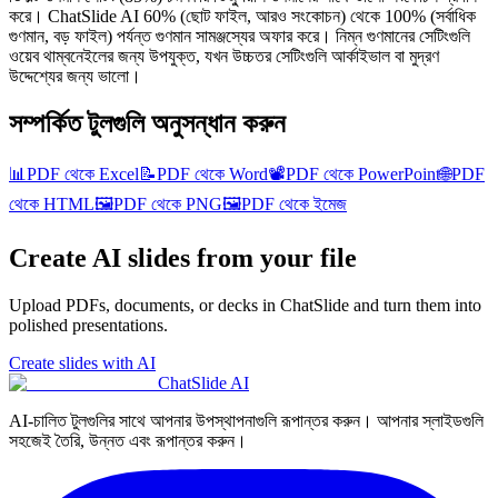
করে। ChatSlide AI 60% (ছোট ফাইল, আরও সংকোচন) থেকে 100% (সর্বাধিক
গুণমান, বড় ফাইল) পর্যন্ত গুণমান সামঞ্জস্যের অফার করে। নিম্ন গুণমানের সেটিংগুলি
ওয়েব থাম্বনেইলের জন্য উপযুক্ত, যখন উচ্চতর সেটিংগুলি আর্কাইভাল বা মুদ্রণ
উদ্দেশ্যের জন্য ভালো।
সম্পর্কিত টুলগুলি অনুসন্ধান করুন
📊
PDF থেকে Excel
📝
PDF থেকে Word
📽️
PDF থেকে PowerPoint
🌐
PDF
থেকে HTML
🖼️
PDF থেকে PNG
🖼️
PDF থেকে ইমেজ
Create AI slides from your file
Upload PDFs, documents, or decks in ChatSlide and turn them into
polished presentations.
Create slides with AI
ChatSlide AI
AI-চালিত টুলগুলির সাথে আপনার উপস্থাপনাগুলি রূপান্তর করুন। আপনার স্লাইডগুলি
সহজেই তৈরি, উন্নত এবং রূপান্তর করুন।