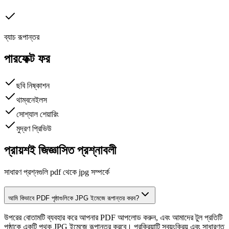
ব্যাচ রূপান্তর
পারফেক্ট ফর
ছবি নিষ্কাশন
থাম্বনেইলস
সোশ্যাল শেয়ারিং
মুদ্রণ প্রিভিউ
প্রায়শই জিজ্ঞাসিত প্রশ্নাবলী
সাধারণ প্রশ্নগুলি pdf থেকে jpg সম্পর্কে
আমি কিভাবে PDF পৃষ্ঠাগুলিকে JPG ইমেজে রূপান্তর করব?
উপরের বোতামটি ব্যবহার করে আপনার PDF আপলোড করুন, এবং আমাদের টুল প্রতিটি
পৃষ্ঠাকে একটি পৃথক JPG ইমেজে রূপান্তর করবে। প্রক্রিয়াটি স্বয়ংক্রিয় এবং সাধারণত