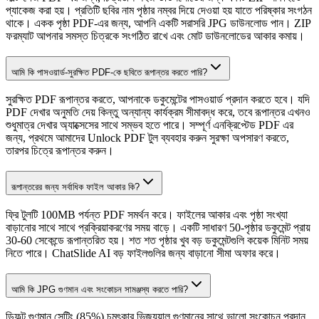
প্যাকেজ করা হয়। প্রতিটি ছবির নাম পৃষ্ঠার নম্বর দিয়ে দেওয়া হয় যাতে পরিষ্কার সংগঠন
থাকে। একক পৃষ্ঠা PDF-এর জন্য, আপনি একটি সরাসরি JPG ডাউনলোড পান। ZIP
ফরম্যাট আপনার সমস্ত চিত্রকে সংগঠিত রাখে এবং মোট ডাউনলোডের আকার কমায়।
আমি কি পাসওয়ার্ড-সুরক্ষিত PDF-কে ছবিতে রূপান্তর করতে পারি?
সুরক্ষিত PDF রূপান্তর করতে, আপনাকে ডকুমেন্টের পাসওয়ার্ড প্রদান করতে হবে। যদি
PDF দেখার অনুমতি দেয় কিন্তু অন্যান্য কার্যক্রম সীমাবদ্ধ করে, তবে রূপান্তর এখনও
শুধুমাত্র দেখার অ্যাক্সেসের সাথে সম্ভব হতে পারে। সম্পূর্ণ এনক্রিপ্টেড PDF এর
জন্য, প্রথমে আমাদের Unlock PDF টুল ব্যবহার করুন সুরক্ষা অপসারণ করতে,
তারপর চিত্রে রূপান্তর করুন।
রূপান্তরের জন্য সর্বাধিক ফাইল আকার কি?
ফ্রি টুলটি 100MB পর্যন্ত PDF সমর্থন করে। ফাইলের আকার এবং পৃষ্ঠা সংখ্যা
বাড়ানোর সাথে সাথে প্রক্রিয়াকরণের সময় বাড়ে। একটি সাধারণ 50-পৃষ্ঠার ডকুমেন্ট প্রায়
30-60 সেকেন্ডে রূপান্তরিত হয়। শত শত পৃষ্ঠার খুব বড় ডকুমেন্টগুলি কয়েক মিনিট সময়
নিতে পারে। ChatSlide AI বড় ফাইলগুলির জন্য বাড়ানো সীমা অফার করে।
আমি কি JPG গুণমান এবং সংকোচন সামঞ্জস্য করতে পারি?
ডিফল্ট গুণমান সেটিং (85%) চমৎকার ভিজ্যুয়াল গুণমানের সাথে ভালো সংকোচন প্রদান