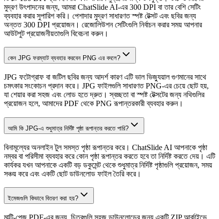
মুদ্রণ উৎপাদনের জন্য, আমরা ChatSlide AI-এর 300 DPI বা তার বেশি সেটিং
ব্যবহার করার সুপারিশ করি। পেশাদার মুদ্রণ সাধারণত স্পষ্ট টেক্সট এবং ছবির জন্য
অন্তত 300 DPI প্রয়োজন। রেজোলিউশন সেটিংগুলি নির্বাচন করার সময় আপনার
আউটপুট প্রয়োজনীয়তাগুলি বিবেচনা করুন।
কেন JPG ফরম্যাট ব্যবহার করবেন PNG এর বদলে?
JPG ফটোগ্রাফ বা জটিল ছবির জন্য আদর্শ কারণ এটি ভাল ভিজ্যুয়াল গুণমানের সাথে
চমৎকার সংকোচন প্রদান করে। JPG ফাইলগুলি সাধারণত PNG-এর চেয়ে ছোট হয়,
যা শেয়ার করা সহজ এবং লোড হতে দ্রুত। স্বচ্ছতা বা স্পষ্ট টেক্সটের জন্য নথিগুলির
প্রয়োজন হলে, আমাদের PDF থেকে PNG রূপান্তরকারী ব্যবহার করুন।
আমি কি JPG-এ শুধুমাত্র নির্দিষ্ট পৃষ্ঠা রূপান্তর করতে পারি?
বিনামূল্যের অনলাইন টুল সমস্ত পৃষ্ঠা রূপান্তর করে। ChatSlide AI আপনাকে পৃষ্ঠা
নম্বর বা পরিসীমা ব্যবহার করে কোন পৃষ্ঠা রূপান্তর করতে হবে তা নির্দিষ্ট করতে দেয়। এটি
কার্যকর যখন আপনাকে একটি বড় ডকুমেন্ট থেকে শুধুমাত্র নির্দিষ্ট পৃষ্ঠাগুলি প্রয়োজন, সময়
সঞ্চয় করে এবং একটি ছোট ডাউনলোড ফাইল তৈরি করে।
ইমেজগুলি কিভাবে বিতরণ করা হয়?
মাল্টি-পেজ PDF-এর জন্য, চিত্রগুলি সহজ ডাউনলোডের জন্য একটি ZIP আর্কাইভে