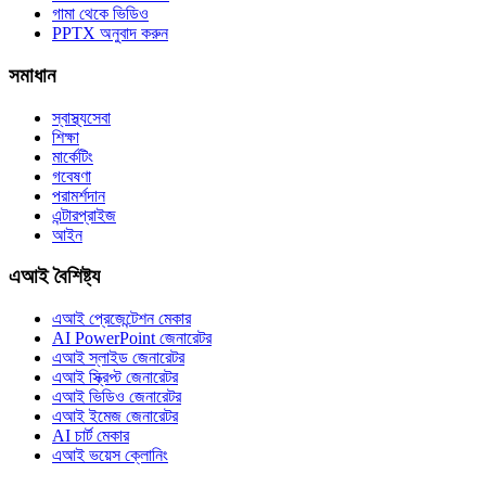
গামা থেকে ভিডিও
PPTX অনুবাদ করুন
সমাধান
স্বাস্থ্যসেবা
শিক্ষা
মার্কেটিং
গবেষণা
পরামর্শদান
এন্টারপ্রাইজ
আইন
এআই বৈশিষ্ট্য
এআই প্রেজেন্টেশন মেকার
AI PowerPoint জেনারেটর
এআই স্লাইড জেনারেটর
এআই স্ক্রিপ্ট জেনারেটর
এআই ভিডিও জেনারেটর
এআই ইমেজ জেনারেটর
AI চার্ট মেকার
এআই ভয়েস ক্লোনিং