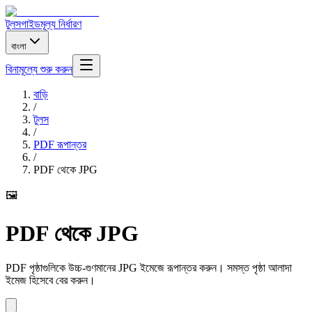
টুলস
গাইড
মূল্য নির্ধারণ
বাংলা
বিনামূল্যে শুরু করুন
বাড়ি
/
টুলস
/
PDF রূপান্তর
/
PDF থেকে JPG
🖼️
PDF থেকে JPG
PDF পৃষ্ঠাগুলিকে উচ্চ-গুণমানের JPG ইমেজে রূপান্তর করুন। সমস্ত পৃষ্ঠা আলাদা
ইমেজ হিসেবে বের করুন।