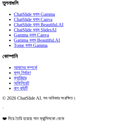
তুলনাগুলি
ChatSlide বনাম Gamma
ChatSlide বনাম Canva
ChatSlide বনাম Beautiful.AI
ChatSlide বনাম SlidesAI
Gamma বনাম Canva
Gamma বনাম Beautiful.AI
Tome বনাম Gamma
কোম্পানি
আমাদের সম্পর্কে
মূল্য নির্ধারণ
ক্যারিয়ার
অফিলিয়েট
বাগ বাউন্টি
© 2026 ChatSlide AI. সব অধিকার সংরক্ষিত।
·
❤️ দিয়ে তৈরি হয়েছে সান ফ্রান্সিসকো থেকে