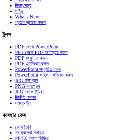
নিবন্ধসমূহ
গাইড
What's New
প্রকল্প ব্রাউজ করুন
টুলস
PDF থেকে PowerPoint
PPT থেকে PDF রূপান্তর করুন
PDF সংকুচিত করুন
PDF একত্রিত করুন
PowerPoint সংকুচিত করুন
PowerPoint ফাইল একত্রিত করুন
JPG কমপ্রেস
PNG কমপ্রেস
JPG থেকে PNG
চিটশিট মেকার
সমস্ত টুল
ব্যবহার কেস
কোর্স তৈরি
স্বাস্থ্যসেবা স্লাইড
PPTX থেকে ভিডিও