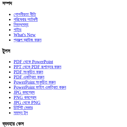
সম্পদ
গোপনীয়তা নীতি
পরিষেবার শর্তাবলী
নিবন্ধসমূহ
গাইড
What's New
প্রকল্প ব্রাউজ করুন
টুলস
PDF থেকে PowerPoint
PPT থেকে PDF রূপান্তর করুন
PDF সংকুচিত করুন
PDF একত্রিত করুন
PowerPoint সংকুচিত করুন
PowerPoint ফাইল একত্রিত করুন
JPG কমপ্রেস
PNG কমপ্রেস
JPG থেকে PNG
চিটশিট মেকার
সমস্ত টুল
ব্যবহার কেস