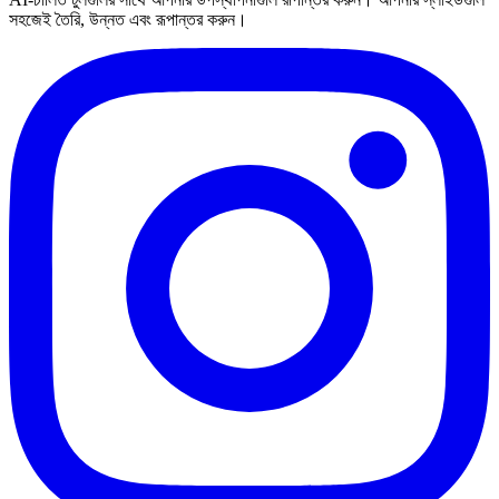
সহজেই তৈরি, উন্নত এবং রূপান্তর করুন।