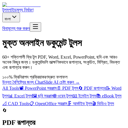
টুলস
গাইড
মূল্য নির্ধারণ
বাংলা
বিনামূল্যে শুরু করুন
মুক্ত অনলাইন ডকুমেন্ট টুলস
60+ শক্তিশালী ফ্রি টুল PDF, Word, Excel, PowerPoint, ছবি এবং আরও
অনেক কিছুর জন্য। ডকুমেন্টগুলি তাত্ক্ষণিকভাবে রূপান্তর, সংকুচিত, মিশ্রিত, বিভক্ত
এবং রূপান্তর করুন।
১০০% ফ্রি
নিরাপদ প্রক্রিয়াকরণ
দ্রুত ফলাফল
উন্নত বৈশিষ্ট্যের জন্য ChatSlide AI চেষ্টা করুন →
All Tools
📽️
PowerPoint সরঞ্জাম
📄
PDF টুলস
🔄
PDF রূপান্তর
📝
Word
টুলস
📊
Excel টুলস
🖼️
ছবি সরঞ্জাম
🌐
ওয়েব টুলস
📧
ইমেইল টুলস
📚
eBook টুলস
📐
CAD Tools
📋
OpenOffice সরঞ্জাম
🗜️
আর্কাইভ টুলস
🎬
ভিডিও টুলস
🔄
PDF রূপান্তর