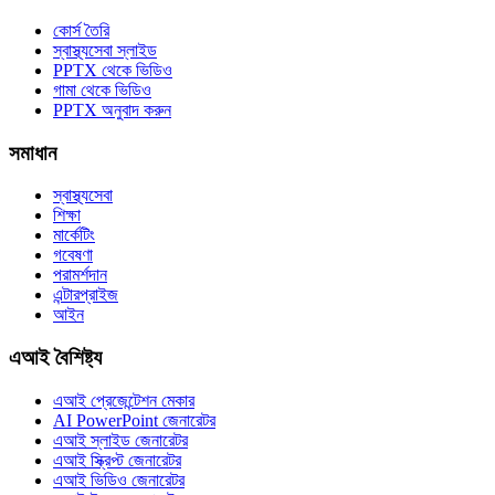
কোর্স তৈরি
স্বাস্থ্যসেবা স্লাইড
PPTX থেকে ভিডিও
গামা থেকে ভিডিও
PPTX অনুবাদ করুন
সমাধান
স্বাস্থ্যসেবা
শিক্ষা
মার্কেটিং
গবেষণা
পরামর্শদান
এন্টারপ্রাইজ
আইন
এআই বৈশিষ্ট্য
এআই প্রেজেন্টেশন মেকার
AI PowerPoint জেনারেটর
এআই স্লাইড জেনারেটর
এআই স্ক্রিপ্ট জেনারেটর
এআই ভিডিও জেনারেটর