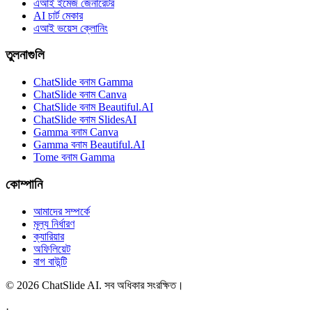
এআই ইমেজ জেনারেটর
AI চার্ট মেকার
এআই ভয়েস ক্লোনিং
তুলনাগুলি
ChatSlide বনাম Gamma
ChatSlide বনাম Canva
ChatSlide বনাম Beautiful.AI
ChatSlide বনাম SlidesAI
Gamma বনাম Canva
Gamma বনাম Beautiful.AI
Tome বনাম Gamma
কোম্পানি
আমাদের সম্পর্কে
মূল্য নির্ধারণ
ক্যারিয়ার
অফিলিয়েট
বাগ বাউন্টি
© 2026 ChatSlide AI. সব অধিকার সংরক্ষিত।
·