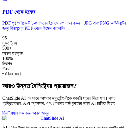
PDF থেকে ইমেজ
PDF পৃষ্ঠাগুলিকে উচ্চ-গুণমানের ইমেজে রূপান্তর করুন। JPG এবং PNG আউটপুটের
জন্য বিনামূল্যে PDF থেকে ইমেজ কনভার্টার।
.
95
+
মুক্ত টুলস
500+
ফাইল ফরম্যাট
100%
নিরাপদ
Fast
প্রক্রিয়াকরণ
আরও উন্নত বৈশিষ্ট্যের প্রয়োজন?
ChatSlide AI এর সাথে আপনার ডকুমেন্টগুলিকে পরবর্তী স্তরে নিয়ে যান। ব্যাচ
প্রক্রিয়াকরণ, API অ্যাক্সেস, এবং পেশাদার কর্মপ্রবাহের জন্য AI-চালিত ফিচার।
ফ্রি ট্রায়াল শুরু করুন
আরও জানুন
ChatSlide AI
AI-চালিত টুলগুলির সাথে আপনার উপস্থাপনাগুলি রূপান্তর করুন। আপনার স্লাইডগুলি