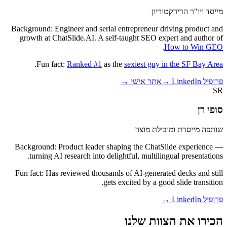
מייסד ויו"ר הדירקטוריון
Background
:
Engineer and serial entrepreneur driving product and
growth at ChatSlide.AI. A self-taught SEO expert and author of
.
How to Win GEO
.
Fun fact
:
Ranked #1
as the
sexiest guy in the SF Bay Area
פרופיל LinkedIn →
אתר אישי →
SR
סופי רן
שותפה מייסדת ומובילת מוצר
Background
:
Product leader shaping the ChatSlide experience —
turning AI research into delightful, multilingual presentations.
Fun fact
:
Has reviewed thousands of AI-generated decks and still
gets excited by a good slide transition.
פרופיל LinkedIn →
הכירו את הצוות שלנו