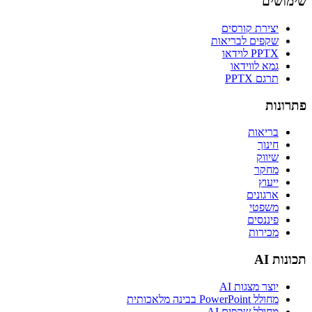
שימושים
יצירת קורסים
שקפים לבריאות
PPTX לוידאו
גמא לווידאו
תרגם PPTX
פתרונות
בריאות
חינוך
שיווק
מחקר
ייעוץ
ארגונים
משפטי
פיננסים
מכירות
תכונות AI
יוצר מצגות AI
מחולל PowerPoint בבינה מלאכותית
מחולל שקפים AI