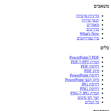
משאבים
מדיניות פרטיות
תנאי שירות
מאמרים
מדריכים
What's New
עיין בפרויקטים
כלים
PDF ל-PowerPoint
המרת PPT ל-PDF
דחיסת PDF
מיזוג PDF
דחיסת PowerPoint
מיזוג קבצי PowerPoint
דחיסת JPG
דחיסת PNG
המרת JPG ל-PNG
יוצר דפי סיכום
כל הכלים