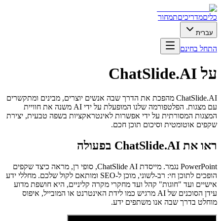
כלים
מדריכים
תמחור
עברית
התחל בחינם
על ChatSlide.AI
ChatSlide.AI מהפכת את הדרך שבה אנשים יוצרים, מבינים ומתקשרים
עם מצגות. הפלטפורמה שלנו המופעלת על ידי AI משנה את חוויית
המצגות המסורתית על ידי אפשרות לאינטראקציות בשפה טבעית, יצירת
שקפים אוטומטית וסיכום תוכן חכם.
ראו את ChatSlide.AI בפעולה
PowerPoint נגמר. מייסדת ChatSlide AI, סופי רן, מראה כיצד שקפים
הופכים לתוכן חי: רב-לשוני, מוכן ל-SEO ומותאם לקול שלכם. מחללי ידע
אישיים ועד "חוגות" קהל ועד מחקרי מקרה קליניים, היא חושפת מדוע
עידן הסוכנים של AI מרגיש כמו לידת האינטרנט או המובייל, איפוס
מוחלט בדרך שבה אנו משתפים ידע.