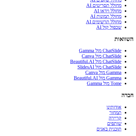
מחולל תסריטים AI
מחולל וידאו AI
מחולל תמונות AI
מחולל תרשימים AI
שכפול קול AI
השוואות
ChatSlide מול Gamma
ChatSlide מול Canva
ChatSlide מול Beautiful.AI
ChatSlide מול SlidesAI
Gamma מול Canva
Gamma מול Beautiful.AI
Tome מול Gamma
חברה
אודותינו
תמחור
קריירה
שותפים
תוכנית באגים