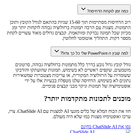
כמה זמן לוקחת הדחיסה?
רוב הדחיסות מסתיימות תוך 15-60 שניות בהתאם לגודל הקובץ ותוכן
התמונות. מצגות עם הרבה תמונות ברזולוציה גבוהה לוקחות יותר זמן
מכיוון שכל תמונה נבדקת ומותאמת. קבצים גדולים מאוד עשויים לקחת
מספר דקות. התהליך אוטומטי לחלוטין.
למה קובץ ה-PowerPoint שלי כל כך גדול?
גודל קובץ גדול נובע בדרך כלל מתמונות ברזולוציה גבוהה, סרטונים
מוטמעים, שקפים ראשיים לא בשימוש, תמונות שהועתקו והודבקו
ששומרות על הרזולוציה המקורית, או עריכות מצטברות שמשאירות
נתונים לא בשימוש. הדחיסה שלנו מטפלת בבעיות אלו על ידי
אופטימיזציה של תמונות וניקוי מבני קבצים פנימיים.
מוכנים לתכונות מתקדמות יותר?
חוו את הכוח המלא של כלים מונעי AI למצגות עם ChatSlide AI. צרו,
ערכו ואופטימיזו מצגות כמו שלא היה מעולם.
נסו את ChatSlide AI בחינם
ChatSlide AI