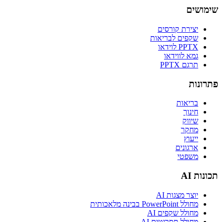
שימושים
יצירת קורסים
שקפים לבריאות
PPTX לוידאו
גמא לווידאו
תרגם PPTX
פתרונות
בריאות
חינוך
שיווק
מחקר
ייעוץ
ארגונים
משפטי
תכונות AI
יוצר מצגות AI
מחולל PowerPoint בבינה מלאכותית
מחולל שקפים AI
מחולל תסריטים AI