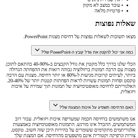
•
עובד במצב לא מקוון
•
פרטיות מלאה
שאלות נפוצות
מצאו תשובות לשאלות נפוצות על דחיסת מצגות PowerPoint.
כמה אני יכול להקטין את גודל קובץ ה-PowerPoint שלי?
הכלי שלנו בדרך כלל מקטין את גודל הקבצים ב-40-90% בהתאם לתוכן.
מצגות עם הרבה תמונות ברזולוציה גבוהה רואות את ההפחתה הגדולה
ביותר, לעיתים קרובות מגיעות ל-80% או יותר דחיסה. מצגות עם הרבה
טקסט ופחות תמונות עשויות לראות הפחתות קטנות יותר של 20-40%.
האלגוריתם לדחיסה מאופטימיזציה של תמונות תוך שמירה על איכות
ויזואלית.
האם הדחיסה תשפיע על איכות המצגת שלי?
אנו משתמשים בדחיסה חכמה שמעדיפה איכות ויזואלית. עבור רוב
המשתמשים, ההבדל אינו מורגש. התמונות מאופטימיזציה באמצעות
אלגוריתמים מתקדמים ששומרים על בהירות היכן שזה חשוב. טקסט,
צורות וגרפיקה וקטורית אינם מושפעים מהדחיסה. אם המצגת שלך