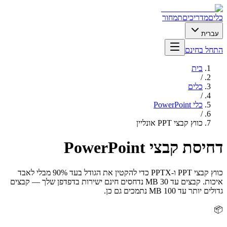
כלים
מדריכים
תמחור
עברית
התחל בחינם
בית
/
כלים
/
כלי PowerPoint
/
כווץ קבצי PPT אונליין
דחיסת קבצי PowerPoint
כווץ קבצי PPT ו-PPTX כדי להקטין את הגודל בעד 90% מבלי לאבד
איכות. קבצים עד 30 MB נדחסים חינם ישירות בדפדפן שלך — קבצים
גדולים יותר עד 100 MB נתמכים גם כן.
📦