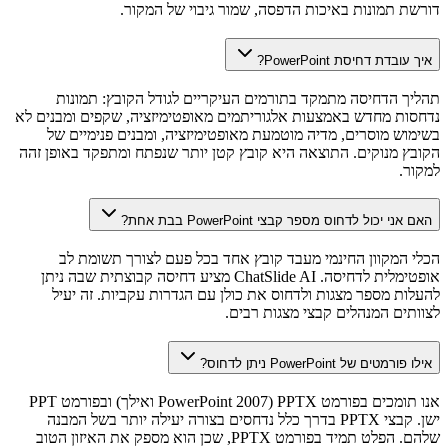
דורשת תמונות באיכות הדפסה, שמור גיבוי של המקור.
איך עובדת דחיסת PowerPoint?
תהליך הדחיסה מתמקד בתורמים העיקריים לגודל הקובץ: תמונות
נדחסות מחדש באמצעות אלגוריתמים מאופטימיזציה, שקפים ומבנים לא
בשימוש מוסרים, מדיה מוטמעת מאופטימיזציה, ומבנים פנימיים של
הקובץ מנוקים. התוצאה היא קובץ קטן יותר שנפתח ומתפקד באופן זהה
למקור.
האם אני יכול לדחוס מספר קבצי PowerPoint בבת אחת?
הכלי המקוון החינמי מעבד קובץ אחד בכל פעם לצורך תשומת לב
אופטימלית לדחיסה. ChatSlide AI מציע דחיסה קבוצתית שבה ניתן
להעלות מספר מצגות ולדחוס את כולן עם הגדרות עקביות. זה יעיל
לצוותים המנהלים קבצי מצגות רבים.
אילו פורמטים של PowerPoint ניתן לדחוס?
אנו תומכים בפורמט PPTX (PowerPoint 2007 ואילך) ובפורמט PPT
ישן. קבצי PPTX בדרך כלל נדחסים בצורה יעילה יותר בשל המבנה
שלהם. הפלט תמיד בפורמט PPTX, שכן הוא מספק את האיזון הטוב