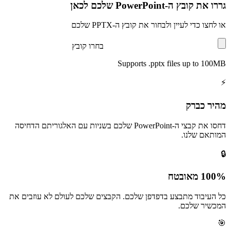
גררו את קובץ ה-PowerPoint שלכם לכאן
או לחצו כדי לעיין ולבחור את קובץ ה-PPTX שלכם
בחרו קובץ
Supports
.pptx
files
up to 100MB
⚡
מהיר כברק
דחסו את קבצי ה-PowerPoint שלכם בשניות עם האלגוריתם הדחיסה
המותאם שלנו.
🔒
100% מאובטח
כל העיבוד מתבצע בדפדפן שלכם. הקבצים שלכם לעולם לא עוזבים את
המכשיר שלכם.
🎯