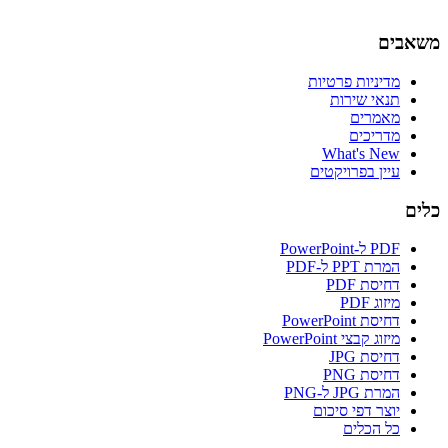
משאבים
מדיניות פרטיות
תנאי שירות
מאמרים
מדריכים
What's New
עיין בפרויקטים
כלים
PDF ל-PowerPoint
המרת PPT ל-PDF
דחיסת PDF
מיזוג PDF
דחיסת PowerPoint
מיזוג קבצי PowerPoint
דחיסת JPG
דחיסת PNG
המרת JPG ל-PNG
יוצר דפי סיכום
כל הכלים