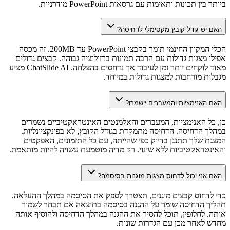
ביותר בין תכונות ותאימות עם גרסאות PowerPoint מודרניות.
האם יש גודל קובץ מקסימלי לדחיסה?
הכלי המקוון החינמי תומך בקבצי PowerPoint עד 200MB. זה מכסה
אפילו מצגות גדולות עם הרבה תמונות ברזולוציה גבוהה. קבצים גדולים
מאוד לוקחים יותר זמן לעיבוד אך נדחסים בהצלחה. ChatSlide AI מציע
מגבלות מורחבות למצגות גדולות במיוחד.
האם האנימציות והמעברים יישמרו?
כן, כל האנימציות, המעברים והאלמנטים האינטראקטיביים נשמרים
במהלך הדחיסה. הדחיסה מתמקדת בגודל הקובץ, לא בפונקציונליות.
המצגת שלך תתנגן בדיוק כפי שהייתה, עם כל התזמונים, האפקטים
והאינטראקטיביות ללא שינוי. רק מדיה מוטמעת עשויה להיות מותאמת.
האם אני יכול לדחוס מצגות מוגנות בסיסמה?
כדי לדחוס קבצים מוגנים, תצטרך לספק את הסיסמה במהלך ההעלאה.
תהליך הדחיסה שומר על ההגנה בסיסמה בתוצאה אם תבחר לשמור
אותה. לחלופין, תוכל להסיר את ההגנה במהלך הדחיסה ולהוסיף אותה
מחדש לאחר מכן עם הגדרות שונות.