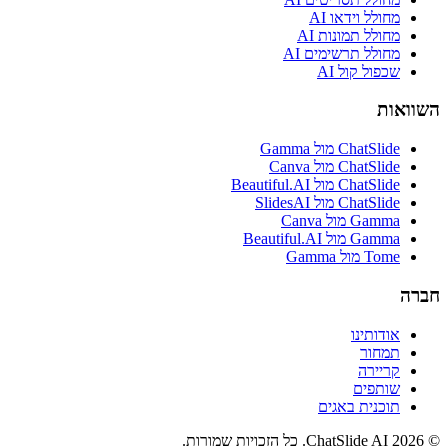
מחולל וידאו AI
מחולל תמונות AI
מחולל תרשימים AI
שכפול קול AI
השוואות
ChatSlide מול Gamma
ChatSlide מול Canva
ChatSlide מול Beautiful.AI
ChatSlide מול SlidesAI
Gamma מול Canva
Gamma מול Beautiful.AI
Tome מול Gamma
חברה
אודותינו
תמחור
קריירה
שותפים
תוכנית באגים
© 2026 ChatSlide AI. כל הזכויות שמורות.