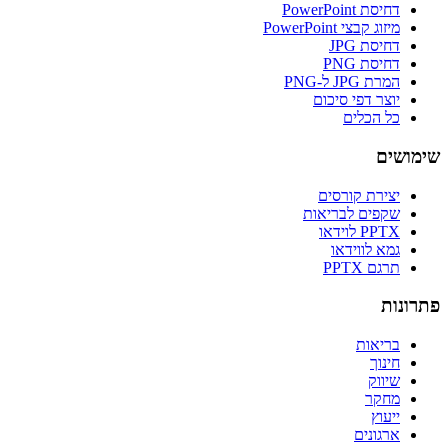
דחיסת PowerPoint
מיזוג קבצי PowerPoint
דחיסת JPG
דחיסת PNG
המרת JPG ל-PNG
יוצר דפי סיכום
כל הכלים
שימושים
יצירת קורסים
שקפים לבריאות
PPTX לוידאו
גמא לווידאו
תרגם PPTX
פתרונות
בריאות
חינוך
שיווק
מחקר
ייעוץ
ארגונים