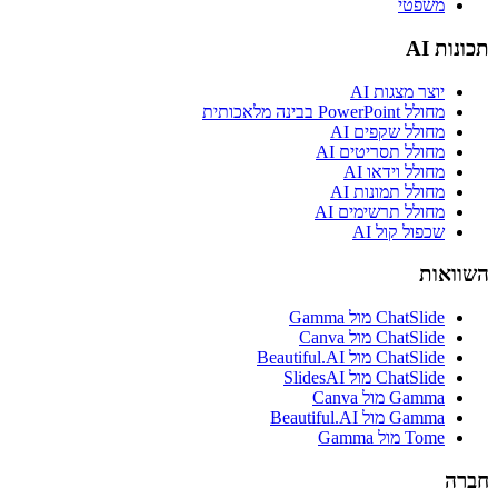
משפטי
תכונות AI
יוצר מצגות AI
מחולל PowerPoint בבינה מלאכותית
מחולל שקפים AI
מחולל תסריטים AI
מחולל וידאו AI
מחולל תמונות AI
מחולל תרשימים AI
שכפול קול AI
השוואות
ChatSlide מול Gamma
ChatSlide מול Canva
ChatSlide מול Beautiful.AI
ChatSlide מול SlidesAI
Gamma מול Canva
Gamma מול Beautiful.AI
Tome מול Gamma
חברה