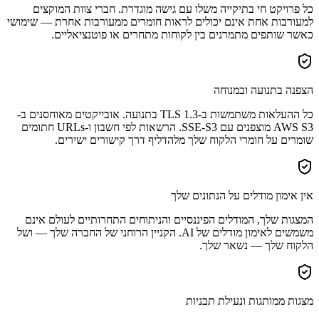
כל פרויקט חי בתיקייה משלו עם גישה מוגדרת. חברי צוות המוקצים
למעורבות אחת אינם יכולים לראות חומרים ממעורבות אחרת — שימושי
כאשר שותפים מתמרנים בין לקוחות מתחרים או פוטנציאליים.
הצפנה בתנועה ובמנוחה
כל ההעלאות משתמשות ב-TLS 1.3 בתנועה. אובייקטים מאוחסנים ב-
AWS S3 מוצפנים עם SSE-S3. הרשאות לפי חשבון ו-URLs חתומים
שומרים על חומרי הלקוח שלך מלהדליף דרך קישורים ישירים.
אין אימון מודלים על הנתונים שלך
המצגות שלך, המודלים הפיננסיים והניתוחים התחרותיים לעולם אינם
משמשים לאימון מודלים של AI. הקניין הרוחני של החברה שלך — ושל
הלקוח שלך — נשאר שלך.
מצגות ממותגות ונעילת תבניות