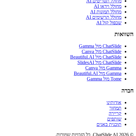
מחולל תסריטים AI
מחולל וידאו AI
מחולל תמונות AI
מחולל תרשימים AI
שכפול קול AI
השוואות
ChatSlide מול Gamma
ChatSlide מול Canva
ChatSlide מול Beautiful.AI
ChatSlide מול SlidesAI
Gamma מול Canva
Gamma מול Beautiful.AI
Tome מול Gamma
חברה
אודותינו
תמחור
קריירה
שותפים
תוכנית באגים
© 2026 ChatSlide AI. כל הזכויות שמורות.