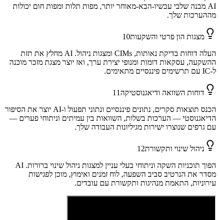
AI מבנה שלבי עכשיו-הבא-מאוחר יותר, מפות תלות ומפות חום יכולות
מההערכות שלך.
מצגות הון פרטי והשקעות
10
העלה דוחות בדיקת נאותות, CIMs ומצגות ניהול. AI מחלץ את תזת
ההשקעה, עסקאות דומות ומנופי יצירת ערך, ואז יוצר מצגת מזכר מוכנה
ל-IC עם תרשימים פיננסיים מתאימים.
דוחות השוואה ודיאגנוסטיקה
11
הכנס תוצאות סקרים, נתונים פיננסיים ונתוני תפעול ו-AI יוצר את הסיפור
הדיאגנוסטי — הערכות בשלות, השוואות בין עמיתים וניתוחי פערים —
עם גרפים שנוצרו ישירות מגיליונות העבודה שלך.
ניהול שינוי ותקשורת
12
הפוך תוכניות השקה וניתוחי בעלי עניין למצגות ניהול שינוי ברורות. AI
מסדר את הנרטיב סביב השפעה, לוח זמנים ואימוץ, מוכן לפגישות
עירוניות, התאמת מנהיגות ותקשורת עם עובדים.