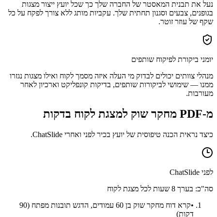
נעל את תבנית המאסטר של החברה שלך כך שכל יועץ ייצור מצגות
בגופנים, צבעים וסגנון תחתית שלך. עקביות מותג ללא צורך לפקח על כל
שקף של עוזר זוטר.
יומני ביקורת לפיקוח שותפים
מנהלי צוותים יכולים לבדוק מי העלה איזה מסמך לקוח ואילו מצגות נגזרו
ממנו — שימושי לביקורות שותפים, בדיקות קונפליקט וארכיון לאחר
מעורבות.
מ-PDF מחקר שוק למצגת לקוח בדקות
כיצד נראית הכנה טיפוסית של יועץ בכיר לפני ואחרי ChatSlide.
לפני ChatSlide
סה"כ: בערך 8 שעות לכל מצגת לקוח
•
קרא דוח מחקר שוק בן 60 עמודים, הדגש תובנות מפתח (90
דקות)