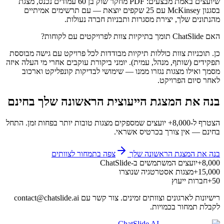
שיועצים באמת מבצעים: PDF מחקר שוק בן 60 עמודים נכנס, מצגת
בסגנון McKinsey עם 25 שקפים יוצאת — עם תרשימים אמיתיים
מהנתונים שלך, יצירת מסגרות ותבניות חברה נעולות.
האם ChatSlide תומך בתיקיות צוות לפרויקטים עם לקוחות?
כן. תוכניות צוות כוללות תיקיות מבודדות לכל פרויקט עם גישה מבוססת
תפקידים (שותף, מנהל, עמית). יומני ביקורת עוקבים אחרי מי העלה איזה
מסמך ואילו מצגות נגזרו ממנו — שימושי לבדיקות קונפליקט וארכוב
לאחר סיום הפרויקט.
בנה את המצגת הייעוצית הראשונה שלך בחינם
הצטרף ל-8,000+ יועצים שמספקים מצגות טובות יותר בפחות זמן. התחל
בחינם — אין צורך בכרטיס אשראי.
בנה את המצגת הראשונה שלך
צפה בתמחור לצוותים
8,000+
יועצים המשתמשים ב-ChatSlide
15,000+
מצגות אסטרטגיה שנוצרו
50+
חברות ייעוץ
רישיונות לארגונים וצוותים זמינים. צור קשר עם contact@chatslide.ai
לקבלת תמחור בכמויות.
ChatSlide AI