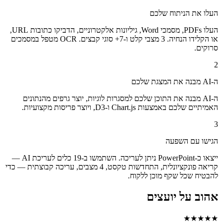
העלו את הניתוח שלכם
העלו PDFs, מסמכי Word, גיליונות אלקטרוניים, הדביקו כתובות URL,
או הקלידו הנחיה. 3 מצבי קלט ו-7+ סוגי קבצים. OCR מטפל במסמכים
סרוקים.
2
ה-AI מבנה את המצגת שלכם
ה-AI מבנה את התוכן שלכם למסגרות לוגיות, יוצר גרפים מהנתונים
האמיתיים שלכם באמצעות Chart.js ו-D3, ויוצר פריסות מקצועיות.
3
הגישו עם השפעה
ייצאו כ-PowerPoint ניתן לעריכה. השתמשו ב-19 כלים לעריכת AI —
קריאה פונקציונלית, התחדשות טקסט, 4 מצבים, עריכה קבוצתית — כדי
להבטיח שכל שקף מוכן ללקוח.
אהוב על יועצים
★★★★★