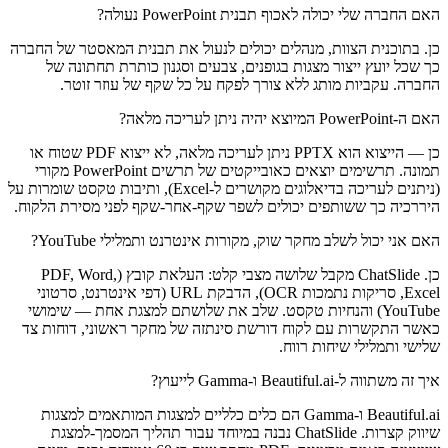
האם החברה שלי יכולה לאכוף תבנית PowerPoint נעולה?
כן. בתוכנית הצוות, מנהלים יכולים לנעול את תבנית המאסטר של החברה
כך שכל יועץ ייצור מצגות בגופנים, צבעים וסגנון כותרת תחתונה של
החברה. עקביות מותג ללא צורך לפקח על כל שקף של עוזר זוטר.
האם ה-PowerPoint המיוצא יהיה ניתן לעריכה מלאה?
כן — הייצוא הוא PPTX ניתן לעריכה מלאה, לא ייצוא PDF שטוח או
תמונה. תרשימים יוצאים כאובייקטים של תרשים PowerPoint מקורי
(ניתנים לעריכה בדיאלוגים מקושרים ל-Excel), ותיבות טקסט שומרות על
היררכיה כך ששותפים יכולים לשפר שקף-אחר-שקף לפני מסירת הלקוח.
האם אני יכול לשלב מחקר שוק, מקורות אינטרנט ותמלילי YouTube?
כן. ChatSlide מקבל שלושה מצבי קלט: העלאת קובץ (PDF, Word,
Excel, סריקות נתמכות OCR), הדבקת URL (דפי אינטרנט, סרטוני
YouTube) והנחיות טקסט. שלב את שלושתם למצגת אחת — שימושי
כאשר התקשרות עם לקוח דורשת סינתזה של מחקר ראשוני, דוחות צד
שלישי ותמלילי שיחות רווח.
איך זה משתווה ל-Beautiful.ai ו-Gamma לייעוץ?
Beautiful.ai ו-Gamma הם כלים כלליים למצגות המותאמים למצגות
שיווק קצרות. ChatSlide נבנה במיוחד עבור תהליך המסמך-למצגת