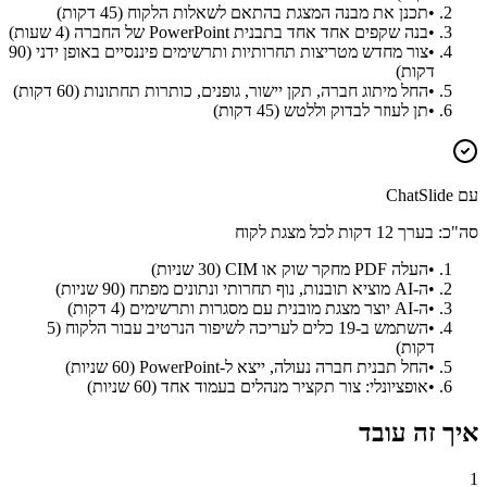
•
תכנן את מבנה המצגת בהתאם לשאלות הלקוח (45 דקות)
•
בנה שקפים אחד אחד בתבנית PowerPoint של החברה (4 שעות)
•
צור מחדש מטריצות תחרותיות ותרשימים פיננסיים באופן ידני (90
דקות)
•
החל מיתוג חברה, תקן יישור, גופנים, כותרות תחתונות (60 דקות)
•
תן לעוזר לבדוק וללטש (45 דקות)
עם ChatSlide
סה"כ: בערך 12 דקות לכל מצגת לקוח
•
העלה PDF מחקר שוק או CIM (30 שניות)
•
ה-AI מוציא תובנות, נוף תחרותי ונתונים מפתח (90 שניות)
•
ה-AI יוצר מצגת מובנית עם מסגרות ותרשימים (4 דקות)
•
השתמש ב-19 כלים לעריכה לשיפור הנרטיב עבור הלקוח (5
דקות)
•
החל תבנית חברה נעולה, ייצא ל-PowerPoint (60 שניות)
•
אופציונלי: צור תקציר מנהלים בעמוד אחד (60 שניות)
איך זה עובד
1