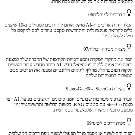
להתאים במהירות את כל השקפים בבת אחת.
תדרוכים למנהלים
06
העלו דוחות ארוכים וה-AI מזקק אותם לתדרוכים למנהלים ב-10 שקפים.
כלים לקריאה פונקציונלית והתחדשות טקסט עוזרים לכם למקסם כל
מילה לקהל בכיר.
מצגות מכירה ויכולות
07
המר את מחקרי המקרה והמעורבויות הקודמות של החברה שלך למצגות
יכולת מותאמות ללקוח פוטנציאלי חדש. AI כותב מחדש עבור תעשיית
הלקוח הפוטנציאלי, מחליף לוגואים רלוונטיים ומבנה את הנרטיב סביב
המטרות המוצהרות שלהם.
סקירות SteerCo ו-Stage-Gate
08
העלה עדכוני מעורבות שבועיים, יומני סיכונים ותקציבים בפועל. AI יוצר
מצגת SteerCo עם סטטוס RAG, בקשות החלטה ותרשימי ציר זמן —
מעוצב לתבנית סקירת שלב-שער סטנדרטית.
מפות דרכים לשינוי
09
הפוך תזה לשינוי או מסמך מודל תפעולי למצגת מפת דרכים רב-שלבית.