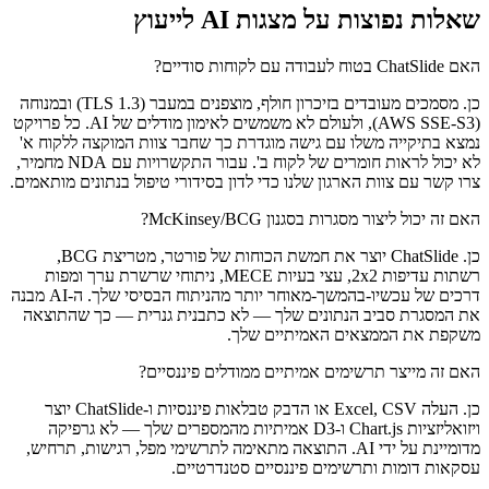
שאלות נפוצות על מצגות AI לייעוץ
האם ChatSlide בטוח לעבודה עם לקוחות סודיים?
כן. מסמכים מעובדים בזיכרון חולף, מוצפנים במעבר (TLS 1.3) ובמנוחה
(AWS SSE-S3), ולעולם לא משמשים לאימון מודלים של AI. כל פרויקט
נמצא בתיקייה משלו עם גישה מוגדרת כך שחבר צוות המוקצה ללקוח א'
לא יכול לראות חומרים של לקוח ב'. עבור התקשרויות עם NDA מחמיר,
צרו קשר עם צוות הארגון שלנו כדי לדון בסידורי טיפול בנתונים מותאמים.
האם זה יכול ליצור מסגרות בסגנון McKinsey/BCG?
כן. ChatSlide יוצר את חמשת הכוחות של פורטר, מטריצת BCG,
רשתות עדיפות 2x2, עצי בעיות MECE, ניתוחי שרשרת ערך ומפות
דרכים של עכשיו-בהמשך-מאוחר יותר מהניתוח הבסיסי שלך. ה-AI מבנה
את המסגרת סביב הנתונים שלך — לא כתבנית גנרית — כך שהתוצאה
משקפת את הממצאים האמיתיים שלך.
האם זה מייצר תרשימים אמיתיים ממודלים פיננסיים?
כן. העלה Excel, CSV או הדבק טבלאות פיננסיות ו-ChatSlide יוצר
ויזואליזציות Chart.js ו-D3 אמיתיות מהמספרים שלך — לא גרפיקה
מדומיינת על ידי AI. התוצאה מתאימה לתרשימי מפל, רגישות, תרחיש,
עסקאות דומות ותרשימים פיננסיים סטנדרטיים.