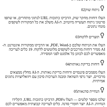
ניתוח שוק
02
העלו דוחות מחקר שוק, הדביקו כתובות URL לנתוני מתחרים, או שתפו
סרטוני ניתוח תעשייה מיוטיוב. ה-AI משלב את כל המקורות לשקפים
מונחי נתונים.
תוצרים ללקוח
03
העלו את הניתוח שלכם כ-PDF, Word, או הדביקו ממקורות אינטרנט. ה-
AI ממיר דוחות מורכבים לשקפים מלוטשים ללקוח. 19 כלים לעריכה
מאפשרים לכם לכוונן כל אלמנט לפני המסירה.
דוחות בדיקת נאותות
04
העלו מסמכים פיננסיים ודוחות בדיקת נאותות. ה-AI מחלץ ממצאים
מרכזיים, יוצר גרפי השוואה ומבנה הערכות סיכון עם ויזואליזציות נתונים
אמיתיות.
הנחיית סדנאות
05
שלבו מספר קלטים — העלו PDFs, הדביקו כתובות URL, הקלידו
הנחיות. ה-AI יוצר חומרי סדנה. כלים לעריכה קבוצתית מאפשרים לכם