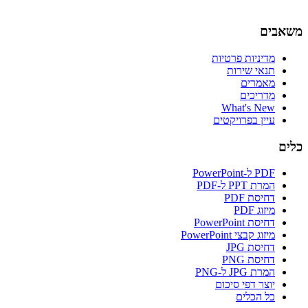
משאבים
מדיניות פרטיות
תנאי שירות
מאמרים
מדריכים
What's New
עיין בפרויקטים
כלים
PDF ל-PowerPoint
המרת PPT ל-PDF
דחיסת PDF
מיזוג PDF
דחיסת PowerPoint
מיזוג קבצי PowerPoint
דחיסת JPG
דחיסת PNG
המרת JPG ל-PNG
יוצר דפי סיכום
כל הכלים