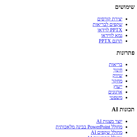
שימושים
יצירת קורסים
שקפים לבריאות
PPTX לוידאו
גמא לווידאו
תרגם PPTX
פתרונות
בריאות
חינוך
שיווק
מחקר
ייעוץ
ארגונים
משפטי
תכונות AI
יוצר מצגות AI
מחולל PowerPoint בבינה מלאכותית
מחולל שקפים AI