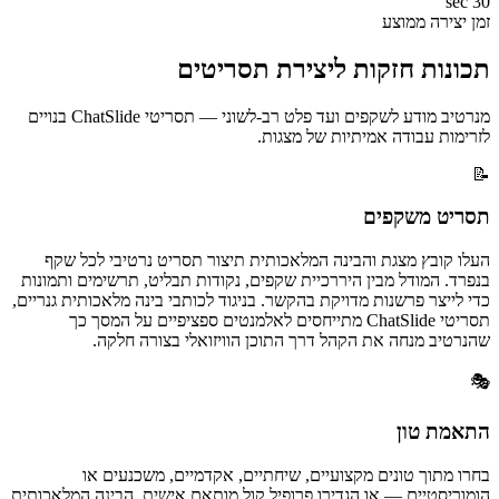
30 sec
זמן יצירה ממוצע
תכונות חזקות ליצירת תסריטים
מנרטיב מודע לשקפים ועד פלט רב-לשוני — תסריטי ChatSlide בנויים
לזרימות עבודה אמיתיות של מצגות.
📝
תסריט משקפים
העלו קובץ מצגת והבינה המלאכותית תיצור תסריט נרטיבי לכל שקף
בנפרד. המודל מבין היררכיית שקפים, נקודות תבליט, תרשימים ותמונות
כדי לייצר פרשנות מדויקת בהקשר. בניגוד לכותבי בינה מלאכותית גנריים,
תסריטי ChatSlide מתייחסים לאלמנטים ספציפיים על המסך כך
שהנרטיב מנחה את הקהל דרך התוכן הוויזואלי בצורה חלקה.
🎭
התאמת טון
בחרו מתוך טונים מקצועיים, שיחתיים, אקדמיים, משכנעים או
הומוריסטיים — או הגדירו פרופיל קול מותאם אישית. הבינה המלאכותית