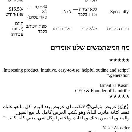
30+ (TTS,
ללא יצירה —
$16.58-
Speechify
N/A
לא
TTS בלבד
139/חודש
סקריפטים)
חינם
שפת הכותב
כתיבה ידנית
מלא ידני
תלוי בכותב
(שעות
בלבד
עבודה)
מה המשתמשים שלנו אומרים
★★★★★
Interesting product. Intuitive, easy-to-use, helpful outline and script
“
”
generation.
Ismail El Kasmi
CEO & Founder of Landrific
★★★★★
“
🇸🇦 عروض بثواني😎 لاتكتب اي عروض بعد اليوم، كل ما هو عليك
فقط كتابة ماتريد للـAI وهو يكتب العرض كامل لك مع الصور
والمعلومات من بحثك وملفاتك ويلخصها وكل شي، يعني كأنه كاتب
”
Yaser Alosefer