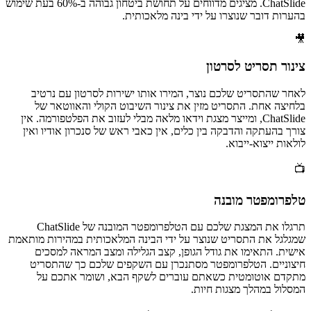
ChatSlide. מציגים מדווחים על תחושת ביטחון גבוהה ב-60% בעת שימוש
בהערות דובר שנוצרו על ידי בינה מלאכותית.
🎥
צינור תסריט לסרטון
לאחר שהתסריט שלכם נוצר, המירו אותו ישירות לסרטון עם נרטיב
בלחיצה אחת. התסריט מזין את צינור השיבוט הקולי והאווטאר של
ChatSlide, ומייצר מצגת וידאו מלאה מבלי לעזוב את הפלטפורמה. אין
צורך בהעתקה והדבקה בין כלים, אין כאבי ראש של סנכרון אודיו ואין
לולאות ייצוא-ייבוא.
📺
טלפרומפטר מובנה
תרגלו את המצגת שלכם עם הטלפרומפטר המובנה של ChatSlide
שמגלגל את התסריט שנוצר על ידי הבינה המלאכותית במהירות מותאמת
אישית. התאימו את גודל הגופן, קצב הגלילה ומצב המראה למסכים
חיצוניים. הטלפרומפטר מסתנכרן עם השקפים שלכם כך שהתסריט
מתקדם אוטומטית כשאתם עוברים לשקף הבא, ושומר אתכם על
המסלול במהלך מצגות חיות.