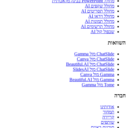
מחולל PowerPoint בבינה מלאכותית
מחולל שקפים AI
מחולל תסריטים AI
מחולל וידאו AI
מחולל תמונות AI
מחולל תרשימים AI
שכפול קול AI
השוואות
ChatSlide מול Gamma
ChatSlide מול Canva
ChatSlide מול Beautiful.AI
ChatSlide מול SlidesAI
Gamma מול Canva
Gamma מול Beautiful.AI
Tome מול Gamma
חברה
אודותינו
תמחור
קריירה
שותפים
תוכנית באגים