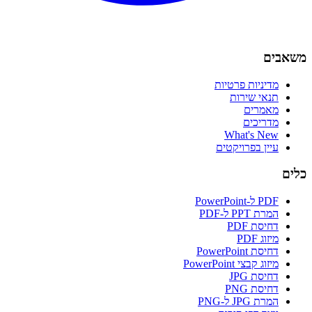
משאבים
מדיניות פרטיות
תנאי שירות
מאמרים
מדריכים
What's New
עיין בפרויקטים
כלים
PDF ל-PowerPoint
המרת PPT ל-PDF
דחיסת PDF
מיזוג PDF
דחיסת PowerPoint
מיזוג קבצי PowerPoint
דחיסת JPG
דחיסת PNG
המרת JPG ל-PNG