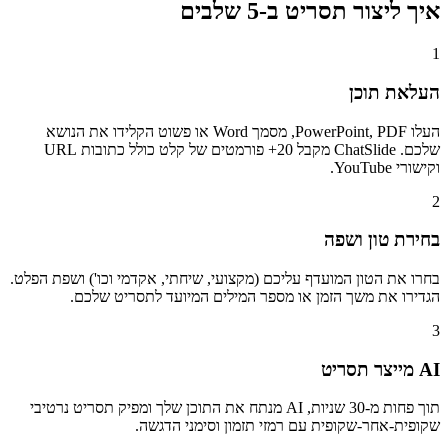
איך ליצור תסריט ב-5 שלבים
1
העלאת תוכן
העלו PowerPoint, PDF, מסמך Word או פשוט הקלידו את הנושא
שלכם. ChatSlide מקבל 20+ פורמטים של קלט כולל כתובות URL
וקישורי YouTube.
2
בחירת טון ושפה
בחרו את הטון המועדף עליכם (מקצועי, שיחתי, אקדמי וכו') ושפת הפלט.
הגדירו את משך הזמן או מספר המילים המיועד לתסריט שלכם.
3
AI מייצר תסריט
תוך פחות מ-30 שניות, AI מנתח את התוכן שלך ומפיק תסריט נרטיבי
שקופית-אחר-שקופית עם רמזי תזמון וסימני הדגשה.