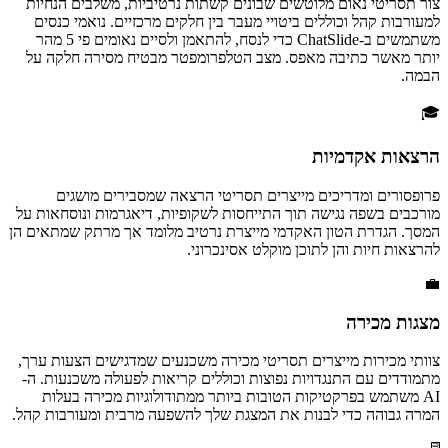
צור תסריטי נאום מלוטשים שבונים קשתות נרטיביות, משלבים הנחיות
למעורבות קהל וכוללים ביטויי מעבר בין חלקים מרכזיים. נואמי כנסים
משתמשים ב-ChatSlide כדי לנסח, להתאמן ולסיים נאומים פי 5 מהר
יותר מאשר כתיבה מאפס. מצב הטלפרומפטר מבטיח מסירה חלקה על
הבמה.
🎓
הרצאות אקדמיות
פרופסורים ומדריכים מייצרים תסריטי הרצאה שמסבירים מושגים
מורכבים בשפה נגישה תוך התייחסות לשקופיות, דיאגרמות ונוסחאות על
המסך. הגדרת הטון האקדמי מייצרת נרטיב מלומד אך מרתק שמתאים הן
להרצאות חיות והן לתוכן מוקלט אסינכרוני.
💼
מצגות מכירה
צוותי מכירות מייצרים תסריטי מכירה משכנעים שמדגישים הצעות ערך,
מתמודדים עם התנגדויות נפוצות וכוללים קריאות לפעולה משכנעות. ה-
AI משתמש בפרקטיקות הטובות ביותר ממתודולוגיות מכירה בעלות
המרה גבוהה כדי לבנות את המצגת שלך להשפעה מרבית ומעורבות קהל.