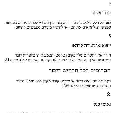
4
ערוך ושפר
כוונן כל חלק באמצעות עורך המובנה. בקש מ-AI לכתוב מחדש פסקאות
ספציפיות, להתאים את הטון או להוסיף מונחים ספציפיים לתחום.
5
ייצוא או המרה לוידאו
הורד את התסריט שלך כקובץ טקסט, הטמע אותו כהערות דובר
בשקופיות שלך, או המר אותו לוידאו עם קריינות ושיבוט קול ודמויות AI.
תסריטים לכל תרחיש דיבור
בין אם אתה נואם בכנס או מקליט קורס מקוון, ChatSlide מייצר
תסריטים מותאמים להקשר שלך.
🎤
נאומי כנס