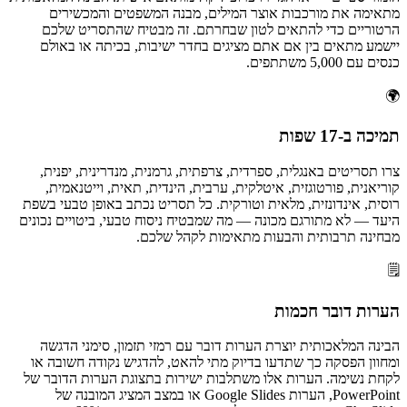
מתאימה את מורכבות אוצר המילים, מבנה המשפטים והמכשירים
הרטוריים כדי להתאים לטון שבחרתם. זה מבטיח שהתסריט שלכם
יישמע מתאים בין אם אתם מציגים בחדר ישיבות, בכיתה או באולם
כנסים עם 5,000 משתתפים.
🌍
תמיכה ב-17 שפות
צרו תסריטים באנגלית, ספרדית, צרפתית, גרמנית, מנדרינית, יפנית,
קוריאנית, פורטוגזית, איטלקית, ערבית, הינדית, תאית, וייטנאמית,
רוסית, אינדונזית, מלאית וטורקית. כל תסריט נכתב באופן טבעי בשפת
היעד — לא מתורגם מכונה — מה שמבטיח ניסוח טבעי, ביטויים נכונים
מבחינה תרבותית והבעות מתאימות לקהל שלכם.
🗒️
הערות דובר חכמות
הבינה המלאכותית יוצרת הערות דובר עם רמזי תזמון, סימני הדגשה
ומחוון הפסקה כך שתדעו בדיוק מתי להאט, להדגיש נקודה חשובה או
לקחת נשימה. הערות אלו משתלבות ישירות בתצוגת הערות הדובר של
PowerPoint, הערות Google Slides או במצב המציג המובנה של