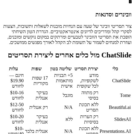
🖥️
וובינרים וסדנאות
צור תסריטי וובינר של שעה עם הנחיות מובנות לשאלות ותשובות, הצעות
לסקרי קהל ומדריכים לדיונים אינטראקטיביים. הגדרת הטון השיחתי
הופכת את תסריטי הוובינר לטבעיים ומרתקים במקום נוקשים ומובנים,
ועוזרת למנחים לשמור על תשומת לב הקהל לאורך מפגשים ממושכים.
ChatSlide מול כלים אחרים ליצירת תסריטים
כלי
יצירת תסריט
שליטה בטון
שפות
עלות
מודע
5+ תבניות
חינם —
17 שפות
ChatSlide
לשקופיות,
מותאמות
$19.90
מקוריות
לכל שקופית
אישית
לחודש
רק מתווה
בעיקר
$10-16
Tome
מוגבל
בסיסי
אנגלית
לחודש
ללא תכונת
$12-50
Beautiful.ai
N/A
רק אנגלית
תסריט
לחודש
רק הערות
בעיקר
$10-20
SlidesAI
ללא
בסיסיות
אנגלית
לחודש
ללא תכונת
$10-
Presentations.AI
N/A
אנגלית בלבד
תסריט
40/חודש