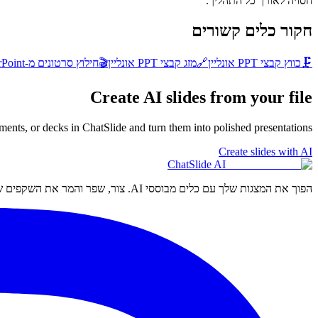
חסויה לאורך כל התהליך.
חקור כלים קשורים
🗜️
כווץ קבצי PPT אונליין
🔗
מזג קבצי PPT אונליין
🎬
חילוץ סרטונים מ-PPT
werPoint
Create AI slides from your file
nts, or decks in ChatSlide and turn them into polished presentations.
Create slides with AI
ChatSlide AI
הפוך את המצגות שלך עם כלים מבוססי AI. צור, שפר והמר את השקפים שלך בקלות.