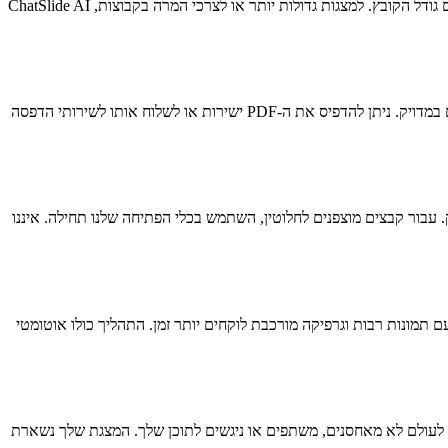
הכלי המקוון החינמי תומך בקבצי PowerPoint עד 100MB, מה שמכסה את רוב המצגות כולל אלו עם תמונות רבות ומדיה מוטמעת. זמן העיבוד עולה עם גודל הקובץ. למצגות גדולות יותר או לצרכי המרה בקבוצות, ChatSlide AI
כן, ה-PDF נוצר באיכות גבוהה המתאימה להדפסה מקצועית. השקופיות מוצגות ברזולוציה מלאה, הגופנים מוטמעים לתצוגה עקבית, והצבעים משוחזרים במדויק. ניתן להדפיס את ה-PDF ישירות או לשלוח אותו לשירותי הדפסה
מאפשר צפייה, סיסמת הצפייה אמורה להספיק. עבור קבצים מוצפנים לחלוטין, השתמש בכלי הפתיחה שלנו תחילה. איננו
ם גדולים עם תמונות רבות וגרפיקה מורכבת לוקחים יותר זמן. התהליך כולו אוטומטי
טומטית לאחר ההמרה. אנו לעולם לא מאחסנים, משתפים או ניגשים לתוכן שלך. המצגת שלך נשארת