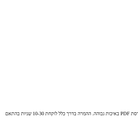
פשוט התחבר בחינם והעלה את קובץ ה-PPTX או PPT שלך באמצעות כפתור ההעלאה למעלה. הממיר שלנו יעבד אוטומטית את המצגת שלך וייצור גרסת PDF באיכות גבוהה. ההמרה בדרך כלל לוקחת 10-30 שניות בהתאם