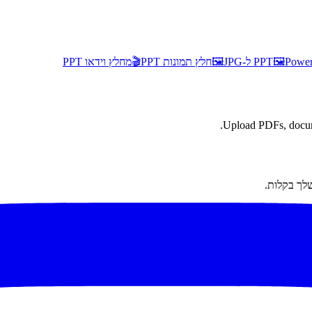
Po ל-JPG
🖼️
🖼️
חלץ תמונות PPT
🎬
מחלץ וידאו PPT
Upload PDFs, docume