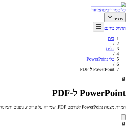
כלים
מדריכים
תמחור
עברית
התחל בחינם
בית
/
כלים
/
כלי PowerPoint
/
PowerPoint ל-PDF
📄
PowerPoint ל-PDF
המרת מצגות PowerPoint לפורמט PDF. שמירה על פריסה, גופנים ותמונות.
📄