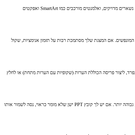
כן, הממיר שלנו שומר על נאמנות מצוינת למצגת המקורית שלך. גופנים, תמונות, גרפים, צורות, עיצוב טקסט ופריסות נשמרים בתוצאת ה-PDF. הצבעים נשארים מדויקים, ואלמנטים מורכבים כמו SmartArt ואפקטים
ופכת לדף PDF יחיד המציג את המצב הסופי של כל האלמנטים המונפשים. אם המצגת שלך מסתמכת רבות על תזמון אנימציות, שקול
שהקהל שלך רואה. ChatSlide AI מציע אפשרויות לכלול הערות כקטע נפרד, ליצור פריסה הכוללת הערות (שקופיות עם הערות מתחת) או לחלץ
אנו תומכים בפורמט PPTX (PowerPoint 2007 ואילך) ובפורמט PPT ישן (PowerPoint 97-2003). קבצי PPTX בדרך כלל מומרות מהר יותר ובנאמנות גבוהה יותר. אם יש לך קובץ PPT ישן שלא מומר כראוי, נסה לשמור אותו