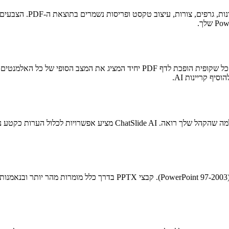
קבצי PDF הם מסמכים סטטיים ואינם יכולים להציג אנימציות או מעברים. כל שקופית ה
כברירת מחדל, ה-PDF מכיל רק את השקופיות ללא הערות הדובר, תואם למה 