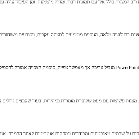
כדי להמיר מצגות מוגנות, עליך לספק את הסיסמה במהלך ההעלאה. אם ה-PowerPoint מגביל עריכה אך 
לגודל הקובץ ולמורכבותו. מצגות פשוטות עם מעט שקופיות מומרות במהירות, בעוד שקבצי
מועלים דרך חיבורים מוצפנים TLS 1.3. המצגות מעובדות על שרתים מאובטחים ומבודדים ונמחקות או