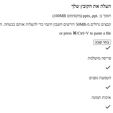
העלה את הקובץ שלך
תומך ב: .pptx,.ppt (מקסימום 100MB)
קבצים גדולים מ-50MB דורשים חשבון חינמי כדי להעלות אותם בבטחה. המגבלה למשתמשים מחוברים מוצגת למעלה.
or press ⌘/Ctrl+V to paste a file
בחר קובץ
פריסה מושלמת
הטמעת גופנים
איכות תמונה