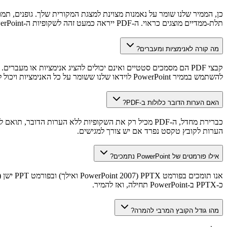
תלת-ממדיים מוצגים כראוי. ה-PDF ייראה כמעט זהה לשקופיות ה-PowerPoint שלך.
מה קורה לאנימציות ומעברים?
להשתמש בממיר PowerPoint לוידאו שלנו ששומר על כל האנימציות ויכול להוסיף קריינות AI.
האם הערות הדובר כלולות ב-PDF?
הערות לקובץ טקסט נפרד אם יש צורך למגישים.
אילו פורמטים של PowerPoint נתמכים?
כ-PPTX ב-PowerPoint תחילה, ואז להמיר.
מהו גודל הקובץ המרבי להמרה?