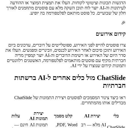
הדגשות תכונות וציטוטי לקוחות. העלו את תמצית המוצר או ההודעה
לעיתונות וה-AI יוצר לוח תוכן השקה מלא עם פוסטים מתוזמנים לאורך
חלון של שבועיים. כל פוסט מותאם לפלטפורמה בה יופיע.
🎉
קידום אירועים
צרו פוסטים להייפ לפני האירוע, ספוטלייטים על דוברים, עדכונים ביום
האירוע ותוכן סיכום לאחר האירוע לכנסים, וובינרים ומפגשים. העלו את
סדר היום של האירוע או רשימת הדוברים וה-AI יוצר קמפיין מדיה
חברתית מקיף עם פוסטים מותאמים לפלטפורמה, האשטגים רלוונטיים
ותמונות קידום שנוצרו על ידי AI.
ChatSlide מול כלים אחרים ל-AI ברשתות
חברתיות
ראו כיצד צינור המסמכים לפוסטים ויצירת התמונות של ChatSlide
מבדילים אותו מהמתחרים.
יצירת
כלי
יצירת AI
קלט מסמך
עלות
תמונות AI
AI מלא — רב
PDF, Word,
תמונות AI
חינם —
ChatSlide