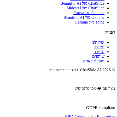
ChatSlide מול Beautiful.AI
ChatSlide מול SlidesAI
Gamma מול Canva
Gamma מול Beautiful.AI
Tome מול Gamma
חברה
אודותינו
תמחור
קריירה
שותפים
תוכנית באגים
© 2026 ChatSlide AI. כל הזכויות שמורות.
·
נוצר עם ❤️ מסן פרנסיסקו
·
GDPR compliant
HIPAA options for Enterprise
·