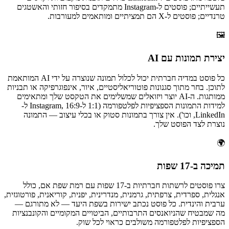
תעשייתיים; פוסטים ל-Instagram מתמקדים בסיפור חזותי והאשטגים
טרנדיים; פוסטים ל-X הם תמציתיים ומותאמים למעורבות.
🖼
יצירת תמונות עם AI
כל פוסט במדיה חברתית יכול לכלול תמונה שנוצרה על ידי AI המותאמת
לתוכן. בחר מתוך סגנונות פוטוריאליסטיים, איור, אינפוגרפיקה או תבניות
ממותגות. ה-AI יוצר ויזואלים שמשלימים את הטקסט שלך ומתאימים
למידות התמונות הספציפיות לפלטפורמה (1:1 ל-Instagram, 16:9 ל-
LinkedIn, וכו'). אין צורך בתמונות סטוק או בכלי עיצוב — התמונה
נוצרת לצד הפוסט שלך.
🌍
תמיכה ב-17 שפות
צרו פוסטים לרשתות חברתיות ב-17 שפות עם רמת שפת אם, כולל
אנגלית, ספרדית, צרפתית, גרמנית, מנדרינית, יפנית, קוריאנית, פורטוגזית,
ערבית והינדית. כל פוסט נכתב ישירות בשפת היעד — לא מתורגם —
מה שמבטיח שהניואנסים התרבותיים, הביטויים המקומיים והקונבנציות
הספציפיות לפלטפורמה משולבים כראוי לכל שוק.