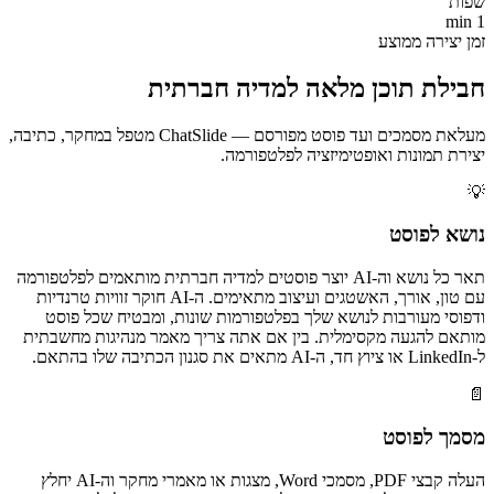
שפות
1 min
זמן יצירה ממוצע
חבילת תוכן מלאה למדיה חברתית
מעלאת מסמכים ועד פוסט מפורסם — ChatSlide מטפל במחקר, כתיבה,
יצירת תמונות ואופטימיזציה לפלטפורמה.
💡
נושא לפוסט
תאר כל נושא וה-AI יוצר פוסטים למדיה חברתית מותאמים לפלטפורמה
עם טון, אורך, האשטגים ועיצוב מתאימים. ה-AI חוקר זוויות טרנדיות
ודפוסי מעורבות לנושא שלך בפלטפורמות שונות, ומבטיח שכל פוסט
מותאם להגעה מקסימלית. בין אם אתה צריך מאמר מנהיגות מחשבתית
ל-LinkedIn או ציוץ חד, ה-AI מתאים את סגנון הכתיבה שלו בהתאם.
📄
מסמך לפוסט
העלה קבצי PDF, מסמכי Word, מצגות או מאמרי מחקר וה-AI יחלץ