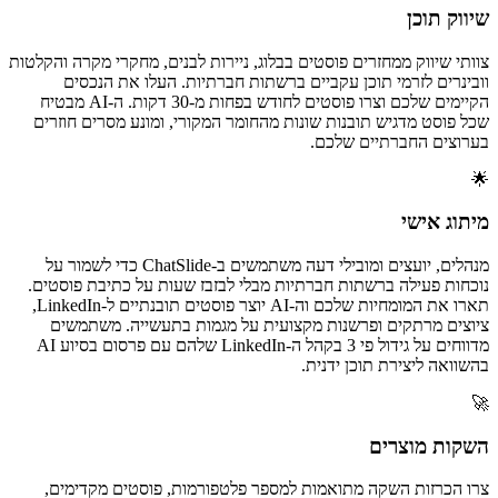
שיווק תוכן
צוותי שיווק ממחזרים פוסטים בבלוג, ניירות לבנים, מחקרי מקרה והקלטות
וובינרים לזרמי תוכן עקביים ברשתות חברתיות. העלו את הנכסים
הקיימים שלכם וצרו פוסטים לחודש בפחות מ-30 דקות. ה-AI מבטיח
שכל פוסט מדגיש תובנות שונות מהחומר המקורי, ומונע מסרים חוזרים
בערוצים החברתיים שלכם.
🌟
מיתוג אישי
מנהלים, יועצים ומובילי דעה משתמשים ב-ChatSlide כדי לשמור על
נוכחות פעילה ברשתות חברתיות מבלי לבזבז שעות על כתיבת פוסטים.
תארו את המומחיות שלכם וה-AI יוצר פוסטים תובנתיים ל-LinkedIn,
ציוצים מרתקים ופרשנות מקצועית על מגמות בתעשייה. משתמשים
מדווחים על גידול פי 3 בקהל ה-LinkedIn שלהם עם פרסום בסיוע AI
בהשוואה ליצירת תוכן ידנית.
🚀
השקות מוצרים
צרו הכרזות השקה מתואמות למספר פלטפורמות, פוסטים מקדימים,