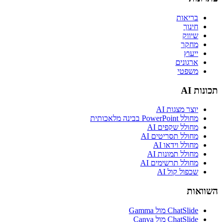
בריאות
חינוך
שיווק
מחקר
ייעוץ
ארגונים
משפטי
תכונות AI
יוצר מצגות AI
מחולל PowerPoint בבינה מלאכותית
מחולל שקפים AI
מחולל תסריטים AI
מחולל וידאו AI
מחולל תמונות AI
מחולל תרשימים AI
שכפול קול AI
השוואות
ChatSlide מול Gamma
ChatSlide מול Canva