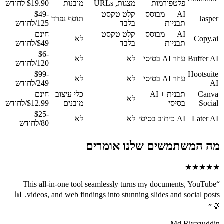
פלטפורמות
מצגות, URLs
מובנות
$19.90 לחודש
AI — מבוסס
קלט טקסט
$49-
Jasper
תוסף נפרד
תבניות
בלבד
125/לחודש
AI — מבוסס
קלט טקסט
חינם —
Copy.ai
לא
תבניות
בלבד
$49/לחודש
$6-
Buffer AI
עוזר AI בסיסי
לא
לא
120/לחודש
$99-
Hootsuite
עוזר AI בסיסי
לא
לא
AI
249/לחודש
Canva
תבנית + AI
כלי עיצוב
חינם —
לא
Social
בסיסי
מובנים
$12.99/לחודש
$25-
Later AI
AI כיתוב בסיסי
לא
לא
80/לחודש
מה המשתמשים שלנו אומרים
★★★★★
This all-in-one tool seamlessly turns my documents, YouTube
“
videos, and web findings into stunning slides and social posts. 📊
”
💡
Md Riyazuddin