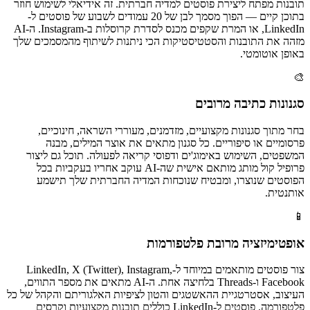
תובנות מפתח ליצירת פוסטים למדיה חברתית. זה אידיאלי לשימוש חוזר
בתוכן קיים — הפוך מסמך לבן של 20 עמודים לשבוע של פוסטים ל-
LinkedIn, או המרת שקפים מכנס לסדרת קרוסלות ב-Instagram. ה-AI
מזהה את התובנות והסטטיסטיקות הכי ניתנות לשיתוף מהמסמכים שלך
באופן אוטומטי.
🎨
סגנונות כתיבה מרובים
בחר מתוך סגנונות מקצועיים, מזדמנים, מעוררי השראה, חינוכיים,
פרסומיים או סיפוריים. כל סגנון מתאים את אוצר המילים, מבנה
המשפטים, השימוש באימוג'ים ודפוסי קריאה לפעולה. תוכל גם ליצור
פרופיל קול מותג מותאם אישית שה-AI עוקב אחריו בעקביות בכל
הפוסטים שנוצרו, ומבטיח שנוכחות המדיה החברתית שלך תישמע
אותנטית.
📱
אופטימיזציה מרובת פלטפורמות
צור פוסטים מותאמים במיוחד ל-LinkedIn, X (Twitter), Instagram,
Facebook ו-Threads בלחיצה אחת. ה-AI מתאים את מספר התווים,
העיצוב, אסטרטגיית ההאשטגים והטון לציפיות האלגוריתם והקהל של כל
פלטפורמה. פוסטים ל-LinkedIn כוללים תובנות מקצועיות וקרסים