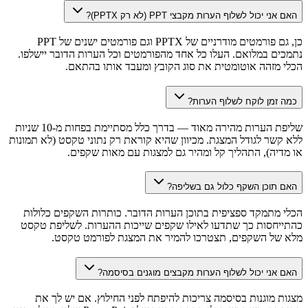
האם אני יכול לשלוף הערות מקבצי PPT (לא רק PPTX)?
כן, גם פורמטים מודרניים של PPTX וגם פורמטים ישנים של PPT
נתמכים במלואם. העלו כל אחד מהפורמטים וכל הערות הדובר יישלפו.
הכלי מזהה אוטומטית את סוג הקובץ ומעבד אותו בהתאם.
כמה זמן לוקח לשלוף הערות?
שליפת הערות מהירה מאוד — בדרך כלל מסתיימת בפחות מ-10 שניות
ללא קשר לגודל המצגת. מכיוון שהיא קוראת רק נתוני טקסט (לא תמונות
או מדיה), התהליך קל ומהיר גם למצגות עם מאות שקפים.
האם תוכן השקף כלול גם בשליפה?
הכלי מתמקד ספציפית בתוכן הערות הדובר. כותרות השקפים כלולות
כהתייחסות כך שתדעו לאילו שקפים שייכות ההערות. לשליפת טקסט
מלא של השקפים, תצטרכו להמיר את המצגת לפורמט טקסט.
האם אני יכול לשלוף הערות מקבצים מוגנים בסיסמה?
מצגות מוגנות בסיסמה צריכות להיפתח לפני החילוץ. אם יש לך את