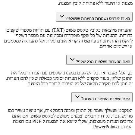
מצגות או תיעוד ללא פתיחת קובץ המצגת.
באיזה פורמט נשמרות ההערות שנשלפו?
ההערות מיוצאות כקובץ טקסט פשוט (TXT) עם תוויות מספרי שקפים
ברורות. ההערות של כל שקף מופרדות ומסומנות עם מספר השקף
להקלת ההתייחסות. פורמט זה קריא אוניברסלית וקל להעתקה למסמכים
או יישומים אחרים.
האם ההערות נשלפות מכל שקף?
כן, הכלי מעבד את כל השקפים במצגת. שקפים עם הערות יכללו את
התוכן שלהן, בעוד שקפים ללא הערות יסומנו ככאלה שאין להם הערות.
זה נותן לכם סקירה מלאה של כל הערות הדובר בכל המצגת.
האם נשמרת העיצוב בהערות?
הטקסט שנשלף שומר על התוכן ומבנה הפסקאות, אך עיצוב עשיר כמו
מודגש, נטוי, נקודות תבליט וצבעים מפושט לטקסט פשוט. אם אתם
צריכים הערות מעוצבות, שקלו לייצא את המצגת ל-PDF עם תצוגת
הערות ב-PowerPoint.