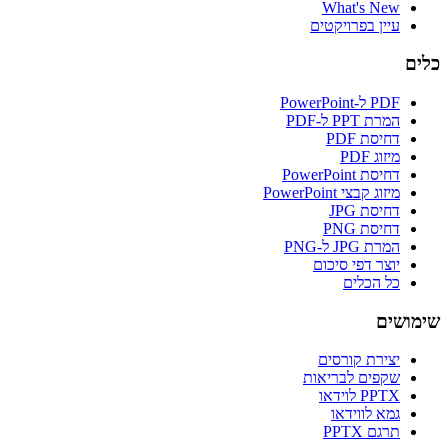
What's New
עיין בפרויקטים
כלים
PDF ל-PowerPoint
המרת PPT ל-PDF
דחיסת PDF
מיזוג PDF
דחיסת PowerPoint
מיזוג קבצי PowerPoint
דחיסת JPG
דחיסת PNG
המרת JPG ל-PNG
יוצר דפי סיכום
כל הכלים
שימושים
יצירת קורסים
שקפים לבריאות
PPTX לוידאו
גמא לווידאו
תרגם PPTX