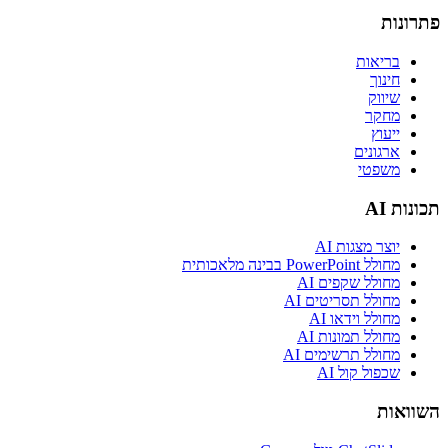
פתרונות
בריאות
חינוך
שיווק
מחקר
ייעוץ
ארגונים
משפטי
תכונות AI
יוצר מצגות AI
מחולל PowerPoint בבינה מלאכותית
מחולל שקפים AI
מחולל תסריטים AI
מחולל וידאו AI
מחולל תמונות AI
מחולל תרשימים AI
שכפול קול AI
השוואות