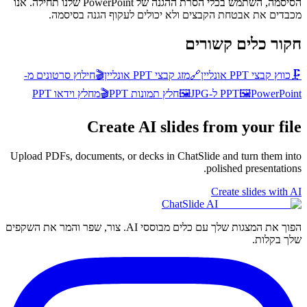
הסיסמה, השתמש בכלי הסרת ההגנה של PowerPoint שלנו תחילה. אנו
מכבדים את אבטחת הקבצים ולא יכולים לעקוף הגנה בסיסמה.
חקור כלים קשורים
🗜️
כווץ קבצי PPT אונליין
🔗
מזג קבצי PPT אונליין
🎬
חילוץ סרטונים מ-
PowerPoint ל-JPG
🖼️
PPT
🖼️
חלץ תמונות PPT
🎬
מחלץ וידאו PPT
Create AI slides from your file
Upload PDFs, documents, or decks in ChatSlide and turn them into
polished presentations.
Create slides with AI
ChatSlide AI
הפוך את המצגות שלך עם כלים מבוססי AI. צור, שפר והמר את השקפים
שלך בקלות.